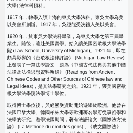
大學) 法律科預科。
1917 年，轉學入讀上海的東吳大學法科。東吳大學為美
以美會所創辦。1917 年，吳經熊受洗禮入美以美會。
1920 年，於東吳大學法科畢業，為東吳大學之第三屆畢
業生。隨後，遠赴美國留學。始入讀美國密歇根大學法學
院 (Law School, University of Michigan)。1921 年，即在
頗具影響的《密歇根法律評論》 (Michigan Law Review)
上發表了一篇法學論文，題為《中國古代法典與其他中國
法律及法律思想資料輯錄》 (Readings from Ancient
Chinese Codes and Other Sources of Chinese law and
Legal Ideas)，是其法學研究之始。1921 年，獲美國密歇
根大學法學院法學博士學位。
取得博士學位後，吳經熊受資助開始遊學於歐洲。他曾在
法國巴黎大學、德國柏林大學等歐洲著名學府從事哲學和
法學的研究。遊學法國期間，著有法語論文《國際法方法
論》 (La Methode du droit des gens)，《成文國際法》