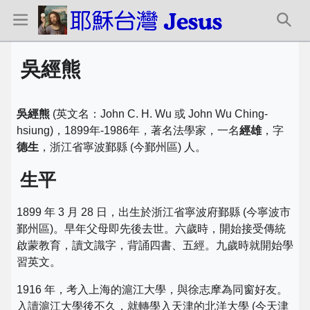
吳經熊
吳經熊
(英文名：John C. H. Wu 或 John Wu Ching-
hsiung)，1899年-1986年，著名法學家，一名
經雄
，字
德生
，浙江省寧波鄞縣 (今鄞州區) 人。
生平
1899 年 3 月 28 日，出生於浙江省寧波府鄞縣 (今寧波市
鄞州區)。早年父母即先後去世。六歲時，開始接受傳統
啟蒙教育，讀文識字，背誦四書、五經。九歲時就開始學
習英文。
1916 年，考入上海的滬江大學，與徐志摩為同窗好友。
入讀滬江大學後不久，就轉學入天津的北洋大學 (今天津