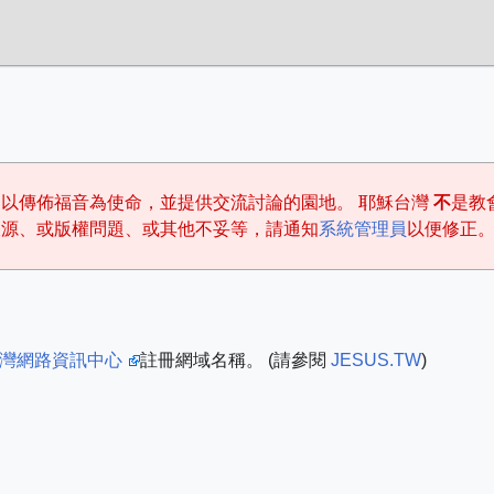
以傳佈福音為使命，並提供交流討論的園地。 耶穌台灣
不
是教
根源、或版權問題、或其他不妥等，請通知
系統管理員
以便修正
灣網路資訊中心
註冊網域名稱。 (請參閱
JESUS.TW
)