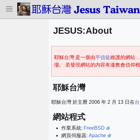
JESUS
:
About
耶穌台灣 是一個由
平信徒
維護的網站，
場。 若發現網站的內容有違教會信仰
耶穌台灣
耶穌台灣 於主曆 2006 年 2 月 13 日在
台
網站程式
作業系統:
FreeBSD
網頁伺服器:
Apache