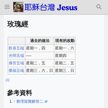
玫瑰經
過去的做法
現有的改動
歡喜五端
星期一，四
星期一，六
光明五端
──
星期四
痛苦五端
星期二，五
星期二，五
榮福五端
星期三，六，日
星期三，日
[
1
]
參考資料
↑
教理疑難解答二