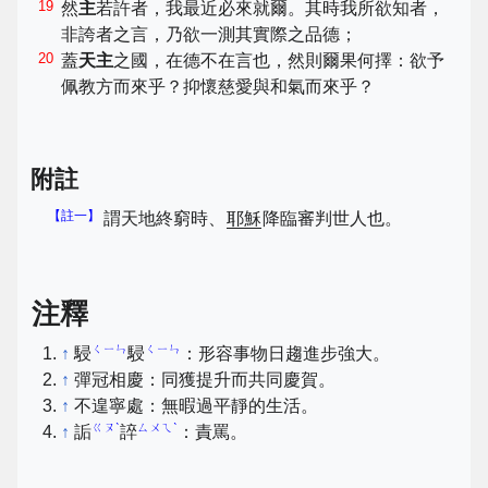
19
然
主
若許者，我最近必來就爾。其時我所欲知者，
非誇者之言，乃欲一測其實際之品德；
20
蓋
天主
之國，在德不在言也，然則爾果何擇：欲予
佩教方而來乎？抑懷慈愛與和氣而來乎？
附註
【註一】
謂天地終窮時、
耶穌
降臨審判世人也。
注釋
ㄑㄧㄣ
ㄑㄧㄣ
↑
駸
駸
：形容事物日趨進步強大。
↑
彈冠相慶：同獲提升而共同慶賀。
↑
不遑寧處：無暇過平靜的生活。
ㄍㄡˋ
ㄙㄨㄟˋ
↑
詬
誶
：責罵。