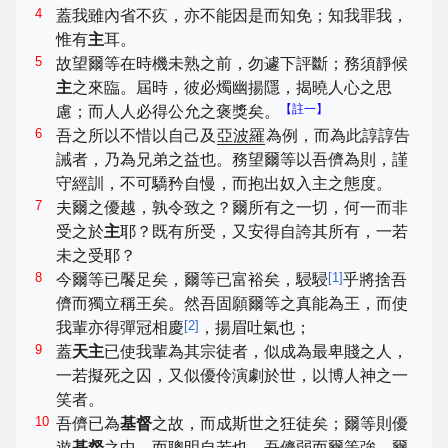
4
蓋我雖內省不疚，亦不能因是而知免；知我罪我，
惟有
主
耳。
5
故望爾等在時機未熟之前，勿遽下評斷；務須靜候
主
之來臨。屆時，彼必燭幽揚隱，揭曉人心之思
【註一】
慮；而人人必得公允之褒獎矣。
6
吾之所以不惜以自己及
亞波羅
為例，而為此諄諄告
誡者，乃為兄弟之益也。務望爾等以吾儕為則，謹
守經訓，不可驕矜自慢，而抱出奴入主之態度。
7
夫爾之優越，孰令致之？爾所有之一切，何一而非
受之於
主
耶？既有所受，又安得自誇其所有，一若
未之受耶？
8
[
1
]
今爾等已饜足矣，爾等已富裕矣，駸駸
乎將捨吾
儕而獨立稱王矣。然吾固願爾等之真能為王，而使
[
2
]
我輩亦得彈冠相慶
，揚眉吐氣也；
9
蓋
天主
已使我輩為其宗徒者，似成為最卑賤之人，
一若擬死之囚，又似優伶演劇於世，以博人神之一
笑者。
10
吾儕已為
基督
之故，而成斯世之狂徒矣；爾等則優
遊
基督
之中，而聰明自若也。吾儕弱而爾等強，爾