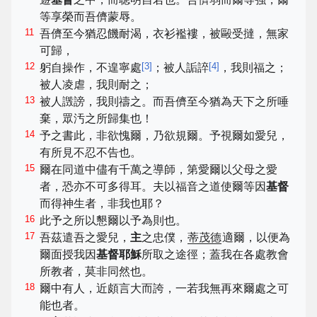
等享榮而吾儕蒙辱。
11
吾儕至今猶忍饑耐渴，衣衫襤褸，被毆受撻，無家
可歸，
12
[
3
]
[
4
]
躬自操作，不遑寧處
；被人詬誶
，我則福之；
被人凌虐，我則耐之；
13
被人譭謗，我則禱之。而吾儕至今猶為天下之所唾
棄，眾汚之所歸集也！
14
予之書此，非欲愧爾，乃欲規爾。予視爾如愛兒，
有所見不忍不告也。
15
爾在同道中儘有千萬之導師，第愛爾以父母之愛
者，恐亦不可多得耳。夫以福音之道使爾等因
基督
而得神生者，非我也耶？
16
此予之所以懇爾以予為則也。
17
吾茲遣吾之愛兒，
主
之忠僕，
蒂茂德
適爾，以便為
爾面授我因
基督耶穌
所取之途徑；蓋我在各處教會
所教者，莫非同然也。
18
爾中有人，近頗言大而誇，一若我無再來爾處之可
能也者。