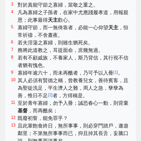
3
對於真能守節之寡婦，當敬之重之。
4
凡為寡婦之子孫者，在家中尤應踐履孝道，用報親
恩；此事最得
天主
歡心。
5
寡婦守節，而一無倚靠者，必能一心仰望
天主
，恒
常祈禱，不舍晝夜。
6
若夫淫蕩之寡婦，則雖生猶死矣。
7
務將此道教之，耳提面命，庶幾無過。
8
若有不顧戚族，不養家人，斯乃背信，其行視不信
者猶有愧色。
9
[
1
]
寡婦年逾六十，而未再醮者，乃可予以入冊
。
10
其人必須有賢德之稱，曾教養兒女，善待賓客，且
為聖徒洗足，平生濟人之難，周人之急，孳孳為
[
2
]
善，惟日不足
者，方得稱是。
11
至於青年寡婦，勿予入冊；誠恐春心一動，則背棄
基督
，而再醮矣；
12
既廢初誓，能免罪乎？
13
且此輩飽食終日，無所事事，則必穿門踏戶，遨遊
鄰里；不第無所事事而已，抑且掉其長舌，妄騰口
說，則無事而滋事矣。