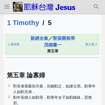
1 Timothy
/
5
新經全集
／
聖葆樂致蒂
茂德書一
《
第四章
第六章
》
第五章
第五章 論寡婦
1
對長者毋嚴加斥責，但婉勸之，如諫父焉。勸青年
人如勸兄弟，
2
勸年長婦人如勸母，勸青年女子如勸姊妹，思無
邪。