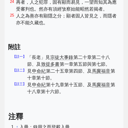
24
再者，人之犯罪，固有顯而易見，一望而知其為應
受審判也。然亦有須經攷察始能昭然若揭者。
25
人之為善亦有顯隱之分；顯者固人皆見之，而隱者
亦不能久藏也。
附註
【註一】
「長老」見
宗徒大事錄
第二十章第二十八
節、及
致提多書
第一章第五節與第七節。
【註二】
見
申命紀
第二十五章第四節、及
馬竇福音
第
十章第十節。
【註三】
見
申命紀
第十九章第十五節、及
馬竇福音
第
十八章第十六節。
注釋
↑
入冊：錄用之而登載入冊。