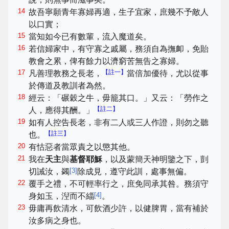
14
故吾寧願青年寡婦再適，生子宜家，庶幾不予敵人
以口實；
15
當知如今已有數輩，流入魔道矣。
16
若信婦家中，有守寡之戚屬，務須自為撫卹，免貽
教會之累，俾有餘力以濟窮苦無告之寡婦。
17
【註一】
凡善理教務之長老，
當倍加優待，尤以從事
於傳道及教訓者為然。
18
經云：「碾穀之牛，毋籠其口。」又云：「勞作之
【註二】
人，應得其酬。」
19
如有人控告長老，非有二人或三人作證，則勿之聽
【註三】
也。
20
有怙惡者當眾責之以懲其他。
21
我在
天主
與
基督耶穌
，以及蒙簡天神明鑒之下，剴
[
3
]
切誡汝，蠲
除成見，遵守此訓，處事無偏。
22
覆手之禮，不可輕率行之，庶免同承其咎。務須守
[
4
]
身如玉，湼而不緇
。
23
毋庸再飲清水，可飲酒少許，以健脾胃，當有補於
汝多病之身也。