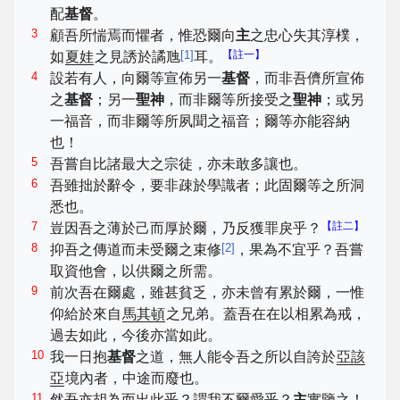
配
基督
。
3
顧吾所惴焉而懼者，惟恐爾向
主
之忠心失其淳樸，
[
1
]
【註一】
如
夏娃
之見誘於譎虺
耳。
4
設若有人，向爾等宣佈另一
基督
，而非吾儕所宣佈
之
基督
；另一
聖神
，而非爾等所接受之
聖神
；或另
一福音，而非爾等所夙聞之福音；爾等亦能容納
也！
5
吾嘗自比諸最大之宗徒，亦未敢多讓也。
6
吾雖拙於辭令，要非疎於學識者；此固爾等之所洞
悉也。
7
【註二】
豈因吾之薄於己而厚於爾，乃反獲罪戾乎？
8
[
2
]
抑吾之傳道而未受爾之束修
，果為不宜乎？吾嘗
取資他會，以供爾之所需。
9
前次吾在爾處，雖甚貧乏，亦未曾有累於爾，一惟
仰給於來自
馬其頓
之兄弟。蓋吾在在以相累為戒，
過去如此，今後亦當如此。
10
我一日抱
基督
之道，無人能令吾之所以自誇於
亞該
亞
境內者，中途而廢也。
11
然吾亦胡為而出此乎？謂我不爾愛乎？
主
實鑒之！