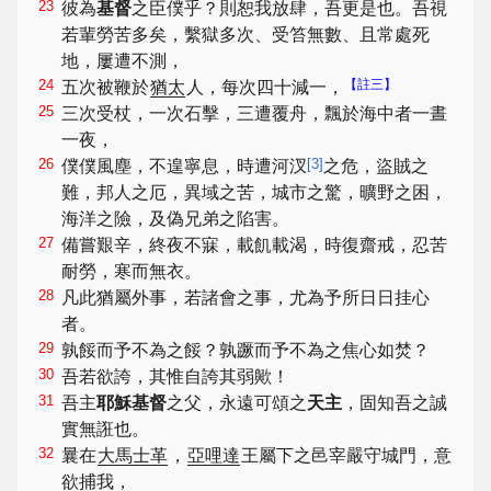
23
彼為
基督
之臣僕乎？則恕我放肆，吾更是也。吾視
若輩勞苦多矣，繫獄多次、受笞無數、且常處死
地，屢遭不測，
24
【註三】
五次被鞭於
猶太
人，每次四十減一，
25
三次受杖，一次石擊，三遭覆舟，飄於海中者一晝
一夜，
26
[
3
]
僕僕風塵，不遑寧息，時遭河汊
之危，盜賊之
難，邦人之厄，異域之苦，城市之驚，曠野之困，
海洋之險，及偽兄弟之陷害。
27
備嘗艱辛，終夜不寐，載飢載渴，時復齋戒，忍苦
耐勞，寒而無衣。
28
凡此猶屬外事，若諸會之事，尤為予所日日挂心
者。
29
孰餒而予不為之餒？孰蹶而予不為之焦心如焚？
30
吾若欲誇，其惟自誇其弱歟！
31
吾主
耶穌基督
之父，永遠可頌之
天主
，固知吾之誠
實無誑也。
32
曩在
大馬士革
，
亞哩達
王屬下之邑宰嚴守城門，意
欲捕我，