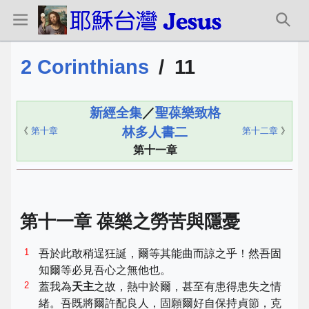
2 Corinthians
/
11
新經全集
／
聖葆樂致格
林多人書二
《
第十章
第十二章
》
第十一章
第十一章 葆樂之勞苦與隱憂
1
吾於此敢稍逞狂誕，爾等其能曲而諒之乎！然吾固
知爾等必見吾心之無他也。
2
蓋我為
天主
之故，熱中於爾，甚至有患得患失之情
緒。吾既將爾許配良人，固願爾好自保持貞節，克