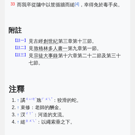
33
[
4
]
而我卒從牗中以筐循牆而縋
，幸得免於毒手矣。
附註
【註一】
見古經
創世紀
第三章第十三節。
【註二】
見
致格林多人書一
第九章第一節。
【註三】
見
宗徒大事錄
第十六章第二十二節及第三十
七節。
注釋
ㄐㄩㄝˊ
ㄏㄨㄟˇ
↑
譎
虺
：狡滑的蛇。
↑
束修：老師的酬金。
ㄔㄚˋ
↑
汊
：河道的支流。
ㄓㄨㄟˋ
↑
縋
：以繩索垂之下。