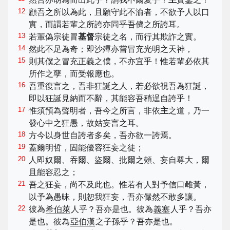
12
顧吾之所以為此，且願守此不渝者，不欲予人以口
實，而謂若輩之所誇亦同乎吾儕之所誇耳。
13
若輩偽宗徒冒
基督
宗徒之名，而行其欺詐之實。
14
然此不足為奇；即沙殫亦嘗冒充光明之天神，
15
則其僕之冒充正義之僕，不亦宜乎！惟若輩必依其
所作之孽，而受報應也。
16
吾重復言之，吾非狂誕之人，若必欲視吾為狂誕，
即以狂誕見納而不辭，其能容吾稍逞自誇乎！
17
惟須預為聲明者，吾今之所言，非依
主
之道，乃一
發心中之狂愚，故姑妄言之耳。
18
方今以身世自誇者多矣，吾亦欲一誇焉。
19
蓋爾明哲，固能優容狂妄之徒；
20
人即奴爾、吞爾、盜爾、批爾之頰、妄自尊大，爾
且能容忍之；
21
吾之狂妄，尚不及此也。惟若有人對予信口雌黃，
以予為愚昧，則恕我狂妄，吾亦儼然不敢多讓。
22
彼為
希伯萊
人乎？吾亦是也。彼為
義塞
人乎？吾亦
是也。彼為
亞伯漢
之子孫乎？吾亦是也。