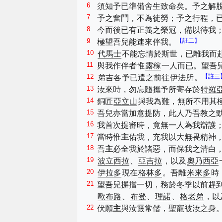
6
須知予已準備舍生致命矣。予之解
7
予之奮鬥，不為徒勞；予之行程，
8
今而後已有正義之榮冠，備以待我
9
【註二】
極望吾兒能速來伴我。
10
代馬士
不能忘情於斯世，已離我而
11
與我作伴者惟
露稼
一人而已。望吾
12
【註三
弟吉各
予已遣之前往
伊法所
。
13
汝來時，勿忘隨攜予所寄存於
特羅
14
銅匠
亞立山
與我為難，無所不用其
15
吾兒亦當加意提防，此人乃吾教之
16
我首次提審時，竟無一人為我辯護
17
當時惟
主
佑我，充我以大無畏精神
18
吾
主
必全我於諸惡，而保我之清白
19
波立西拉
、
亞吉拉
，以及
奧乃西亞
20
伊拉多
現在
格林多
。吾離
米來多
時
21
望吾兒摒擋一切，務於冬季以前趕
歐布路
、
布登
、
理諾
、
格老弟
，以
22
伏願
主
與汝靈常偕，聖寵被汝之身