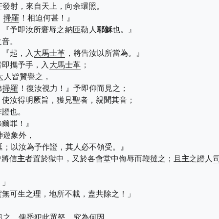
芒發射，來自天上，向余環照。
！
掃羅
！相迫何甚！』
：『予即汝所窘辱之
納匝勒
人
耶穌
也。』
之音。
：『起，入
大馬士革
，將告汝以所當為。』
者即攜予手，入
大馬士革
；
太
人皆贊譽之，
弟
掃羅
！復汝視力！』予即仰而見之；
，使汝得明厥旨，獲見聖者，親聞其音；
作證也。
滌爾罪！』
神遊象外，
延；以汝為予作證，其人必不領受。』
曾將信
主
者置於獄中，又於各會堂中侮辱而鞭撻之；且
主
之證人
』」
實無可生之理，地所不載，盍共除之！」
訊之，俾悉犯此眾怒，究為何因。