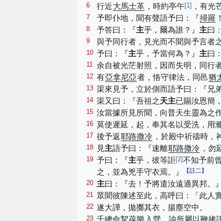
6
[
1
]
行近
大馬士革
，時約亭午
，有光
7
予即仆地，聞有聲語予曰：『
掃羅
8
予答曰：『
主
乎，爾為誰？』
主
曰
9
與予同行者，見光而不聞與予言者
10
予曰：『
主
乎，予當何為？』
主
曰
11
余自被光茫射照，因而失明，同行
12
有
亞拿尼亞
者，恪守律法，同邑
猶
13
渠來見予，立於側而語予曰：『兄
14
渠又曰：『吾祖之
天主
已賜汝恩簡
15
汝當據所見所聞，向普天生靈為之
16
莫使遲延，起，奉其名以受洗，用
17
後予返
耶路撒冷
，於殿中祈禱時，
18
見
主
語予曰：『速離
耶路撒冷
，勿
19
[
2
]
予曰：『
主
乎，彼等詎
不知予前
【註二】
之，並為兇手守衣焉。』
20
主
曰：『去！予將遣汝遠適異邦。
21
眾聞彼陳述至此，高呼曰：「此人
22
遂大譁，拋擲其衣，揚塵空中。
23
千總命挈
葆樂
入營，諭所屬以鞭拷