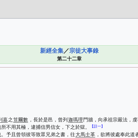
新經全集
／
宗徒大事錄
第二十二章
利嘉
之
笪爾數
，長於是邑，曾列
迦瑪理
門牆，向承祖宗嚴法，虔
【註一】
無所不用其極，逮捕信男信女，下之於獄。
也。予且曾領彼等致眾兄弟之書，往
大馬士革
，欲將彼處奉此道