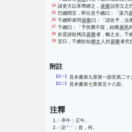
24
諸吏方以革帶縛之，
葆樂
詰旁立之
25
巴總聞言，即往見千總曰：「渠乃
26
千總即來問
葆樂
曰：「請告予，汝
27
千總曰：「予所費不貲，始獲
羅馬
28
於是諸欲拷訊
葆樂
者，離之去。千
29
翌日，千總欲知
猶太
人控
葆樂
者究
附註
【註一】
見本書第九章第一節至第二十
【註二】
見本書第七章第五十八節。
注釋
↑
亭午：正午。
ㄐㄩˋ
↑
詎
：豈，何。