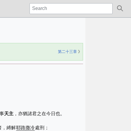
第二十三章
》
事
天主
，亦猶諸君之在今日也。
者，縛解
耶路撒冷
處刑；