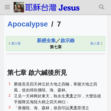
Apocalypse
/
7
新經全集
／
啟示錄
《
第六章
第八章
》
第七章
第七章 啟六緘後所見
1
厥後吾見四天神立於大地之四極，掌握大地之四
風，使勿得吹拂陸、海、森林。
2
又見一天神興於東天，執永生
天主
之印，大聲告彼
手握降災海陸大柄之四天神曰：
3
「毋傷陸、海、森林，俟吾印誌
天主
眾僕之