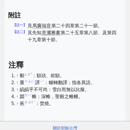
附註
【註一】
見
馬竇福音
第二十四章第二十一節。
【註二】
見先知
意灑雅書
第二十五章第八節、及第四
十九章第十節。
注釋
ㄙㄤˇ
↑
顙
：額頭、前額。
ㄔㄨㄥˊ
ㄧˋ
↑
重
譯
：輾轉翻譯；指各異語。
↑
皜皜乎不可尚：雪白而無以比擬。
ㄅㄧˋ
↑
閟
帷：深帷，聖殿之帷幔。
ㄖㄨㄛˋ
↑
爇
：焚燒。
關於耶穌台灣