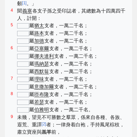
[
1
]
顙
。」
4
聞
義塞
各支子孫之受印誌者，其總數為十四萬四千
人，計開：
5
屬
猶太
支者，一萬二千名；
屬
路本
支者，一萬二千名；
屬
加德
支者，一萬二千名；
6
屬
亞塞爾
支者，一萬二千名；
屬
挪夫達利
支者，一萬二千名；
屬
瑪納瑟
支者，一萬二千名；
屬
西默翁
支者，一萬二千名；
7
屬
理味
支者，一萬二千名；
屬
意撒加爾
支者，一萬二千名；
8
屬
匝布隆
支者，一萬二千名；
屬
若瑟
支者，一萬二千名；
屬
伯雅明
支者，一萬二千名。
9
未幾，望見不可勝數之羣眾，係來自各種、各族、
[
2
]
遐荒、重譯
者；一律身着白袍，手持鳳尾棕枝，
肅立寶座與
羔羊
前，