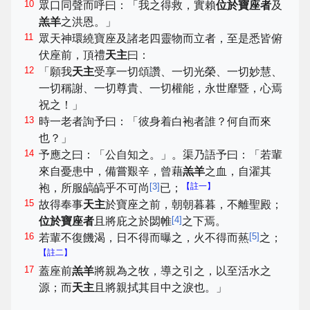
10
眾口同聲而呼曰：「我之得救，實賴
位於寶座者
及
羔羊
之洪恩。」
11
眾天神環繞寶座及諸老四靈物而立者，至是悉皆俯
伏座前，頂禮
天主
曰：
12
「願我
天主
受享一切頌讚、一切光榮、一切妙慧、
一切稱謝、一切尊貴、一切權能，永世靡暨，心焉
祝之！」
13
時一老者詢予曰：「彼身着白袍者誰？何自而來
也？」
14
予應之曰：「公自知之。」。渠乃語予曰：「若輩
來自憂患中，備嘗艱辛，曾藉
羔羊
之血，自濯其
[
3
]
【註一】
袍，所服皜皜乎不可尚
已；
15
故得奉事
天主
於寶座之前，朝朝暮暮，不離聖殿；
[
4
]
位於寶座者
且將庇之於閟帷
之下焉。
16
[
5
]
若輩不復饑渴，日不得而曝之，火不得而爇
之；
【註二】
17
蓋座前
羔羊
將親為之牧，導之引之，以至活水之
源；而
天主
且將親拭其目中之淚也。」