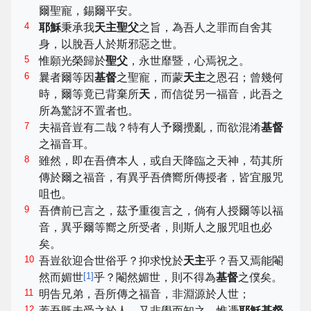
爾聖寵，錫爾平安。
4
耶穌
秉承我
天主聖父
之旨，為吾人之罪而自舍其
身，以脫吾人於斯邪惡之世。
5
惟願光榮歸於
聖父
，永世靡暨，心焉祝之。
6
曩者爾等因
基督
之聖寵，而蒙
天主
之恩召；曾幾何
時，爾等竟已背棄所
天
，而信從另一福音，此吾之
所為驚訝不置者也。
7
夫福音豈有二哉？特有人予爾攪亂，而欲混淆
基督
之福音耳。
8
雖然，即在吾儕本人，或自天降臨之天神，苟其所
傳於爾之福音，有異乎吾儕嚮所傳授者，皆宜服咒
咀也。
9
吾儕前已言之，茲予重復言之，倘有人授爾等以福
音，異乎爾等嚮之所受者，則斯人之服咒咀也必
矣。
10
吾豈欲迎合世俗乎？抑求悅於
天主
乎？吾又焉能閹
[
1
]
然而媚世
乎？閹然媚世，則不得為
基督
之僕矣。
11
明告兄弟，吾所傳之福音，非淵源於人世；
12
蓋吾既未受之於人，又非學而知之，惟憑
耶穌基督