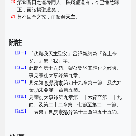
23
第聞昔日之逼辱同人，摧殘聖道者，今已憣然歸
正，而弘揚聖道矣；
24
莫不因予之故，而歸榮
天主
。
附註
【註一】
「伏願我天主聖父」
呂譯新約
為『從上帝
父、』無「我」字。
【註二】
此節至第十六節、
聖葆樂
述其歸化之經過。
事見
宗徒大事錄
第九章。
【註三】
見先知
意灑雅書
第四十九章第一節。及先知
葉肋未亞
第一章第五節。
【註四】
見
宗徒大事錄
第九章第二十六節至第二十九
節、及第二十二章第十七節至第二十一節。
【註五】
「表弟」見
馬竇福音
第十三章第五十五節。