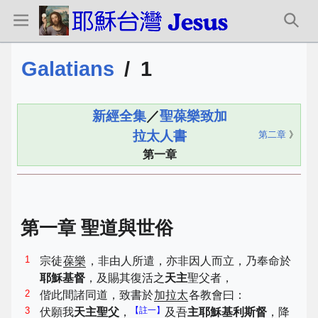
Galatians
/
1
新經全集
／
聖葆樂致加
拉太人書
第二章
》
第一章
第一章 聖道與世俗
1
宗徒
葆樂
，非由人所遣，亦非因人而立，乃奉命於
耶穌基督
，及賜其復活之
天主
聖父者，
2
偕此間諸同道，致書於
加拉太
各教會曰：
3
【註一】
伏願我
天主聖父
，
及吾
主耶穌基利斯督
，降