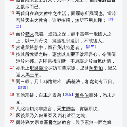
之啟示而已。
13
吾舊日在
猶太
教中之生活，固爾等所夙聞也。當時
【註
吾於
天主
之教會，迫辱摧殘，無所不用其極；
二】
14
而於
猶太
教義，造詣之深，超乎當年一般國人之
上，以一片丹忱，擁護祖宗遺訓，不敢後人。
15
【註三】
然選我於胎中，而召我以特恩者，
16
按其所悅樂之時，惠然以其
聖子
啟示吾心，令我傳
道於外邦。吾即當機立斷，不屑謀之於血氣肉情，
17
亦未上
耶路撒冷
探訪前輩宗徒，逕赴
阿刺伯
，後又
返
大馬士革
。
18
閱三載，乃上
耶路撒冷
，謁
基法
，相處旬有五日。
【註四】
19
【註五】
其他宗徒，自
主
之表弟
雅各伯
而外，悉未之
見。
20
凡此種切洵非虛言，
天主
照臨，實鑒斯忱。
21
厥後我乃入
敍里亞
及
西利濟亞
之境。
22
爾時
猶太
宗奉
基督
之諸教會，與予素無一面之緣；