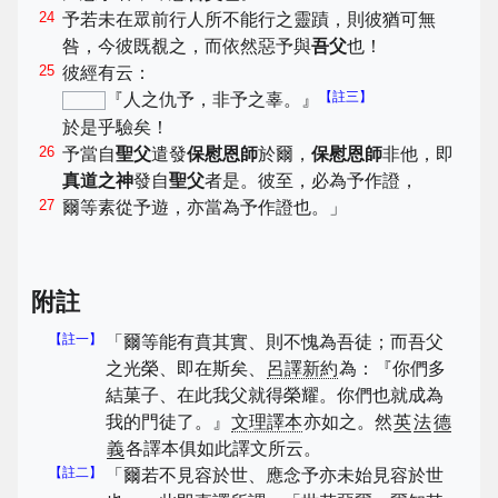
24
予若未在眾前行人所不能行之靈蹟，則彼猶可無
咎，今彼既覩之，而依然惡予與
吾父
也！
25
彼經有云：
【註三】
『人之仇予，非予之辜。』
於是乎驗矣！
26
予當自
聖父
遣發
保慰恩師
於爾，
保慰恩師
非他，即
真道之神
發自
聖父
者是。彼至，必為予作證，
27
爾等素從予遊，亦當為予作證也。」
附註
【註一】
「爾等能有賁其實、則不愧為吾徒；而吾父
之光榮、即在斯矣、
呂譯新約
為：『你們多
結菓子、在此我父就得榮耀。你們也就成為
我的門徒了。』
文理譯本
亦如之。然
英
法
德
義
各譯本俱如此譯文所云。
【註二】
「爾若不見容於世、應念予亦未始見容於世