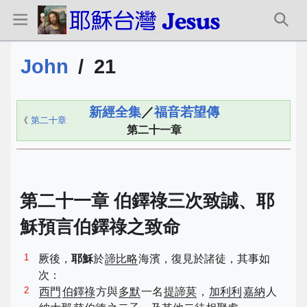
John
/
21
新經全集
／
福音若望傳
《
第二十章
第二十一章
第二十一章 伯鐸祿三次致誠、耶
穌預言伯鐸祿之致命
1
厥後，
耶穌
於
諦比略
海濱，復見於諸徒，其事如
次：
2
西門
伯鐸祿
方與
多默
一名
提諦莫
，
加利利
嘉納
人