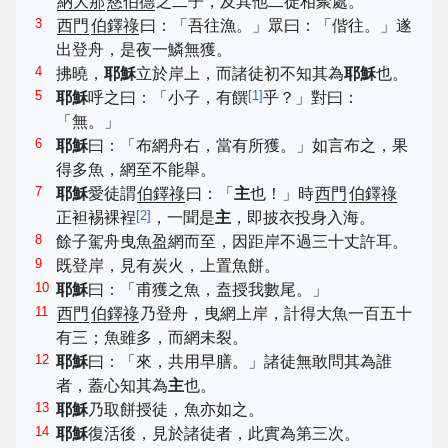
納大那
慈伯德
之二子，及其他二徒相聚處。
3
西門
伯鐸祿
曰：「吾往漁。」眾曰：「偕往。」遂
出登舟，是夜一鱗無獲。
4
拂曉，
耶穌
立於岸上，而諸徒初不知其為
耶穌
也。
5
[
1
]
耶穌
呼之曰：「小子，有饌
乎？」對曰：
「無。」
6
耶穌
曰：「布網舟右，當有所獲。」如言布之，果
得多魚，網至不能舉。
7
耶穌
愛徒謂
伯鐸祿
曰：「
主
也！」時
西門
伯鐸祿
[
2
]
正袒裼裸裎
，一聞是
主
，即披衣投身入海。
8
餘子駕舟曳魚盈網而至，因距岸不過三十丈許耳。
9
既登岸，見有炭火，上置魚餅。
10
耶穌
曰：「甫獲之魚，盍授我數尾。」
11
西門
伯鐸祿
乃登舟，曳網上岸，計得大魚一百五十
有三；魚雖多，而網未裂。
12
耶穌
曰：「來，共用早膳。」諸徒無敢問其為誰
者，蓋心知其為
主
也。
13
耶穌
乃取餅授徒，魚亦如之。
14
耶穌
復活後，見於諸徒者，此實為第三次。