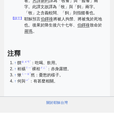
者。
呂譯新約
譯為「牧養」與「餧養」兩
字。此譯文故譯為「牧」與「飼」兩字。
「牧」之含義較闊、「飼」則指餧養也。
【註三】
耶穌預言
伯鐸祿
將被人拘禁、將被曳於死地
也。後果於降生後六十七年、
伯鐸祿
致命於
羅瑪
。
注釋
ㄓㄨㄢˋ
↑
饌
：吃喝、飲用。
ㄒㄧˊ
ㄔㄥˊ
↑
袒裼
裸裎
：赤身露體。
ㄑㄧㄠˇ
↑
愀
然：憂愁的樣子。
ㄩˋ
↑
何與
：有甚麼相關。
關於耶穌台灣