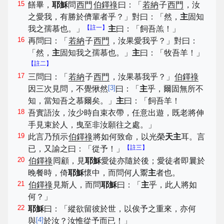
15
饍畢，
耶穌
問
西門
伯鐸祿
曰：「
若納
子
西門
，汝
之愛我，有勝於儕輩者乎？」對曰：「然，
主
固知
【註一】
我之孺慕也。」
主
曰：「飼吾羔！」
16
再問曰：「
若納
子
西門
，汝果愛我乎？」對曰：
「然，
主
固知我之孺慕也。」
主
曰：「牧吾羊！」
【註二】
17
三問曰：「
若納
子
西門
，汝果慕我乎？」
伯鐸祿
[
3
]
因三次見問，不覺愀然
曰：「
主
乎，爾固無所不
知，當知吾之慕爾矣。」
主
曰：「飼吾羊！
18
吾實語汝，汝少時自束衣帶，任意出遊，既老將伸
手見束於人，曳至非汝願往之處。」
19
此言乃預示
伯鐸祿
將如何致命，以光榮
天主
耳。言
【註三】
已，又諭之曰：「從予！」
20
伯鐸祿
囘顧，見
耶穌
愛徒亦隨於後；愛徒者即曩於
晚餐時，倚
耶穌
懷中，而問何人鬻
主
者也。
21
伯鐸祿
見斯人，而問
耶穌
曰：「
主
乎，此人將如
何？」
22
耶穌
曰：「縱欲留彼於世，以俟予之重來，亦何
[
4
]
與
於汝？汝惟從予而已！」