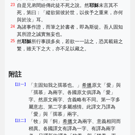
23
自是兄弟間紛傳此徒不死之說。然
耶穌
未言其不
死，第曰：「縱欲留彼於世，以俟予之重來，亦何
與於汝」耳。
24
為諸事作證，而筆之於書者，即為斯徒。吾人固知
其所證之誠實無妄也。
25
然
耶穌
所行事蹟多矣，若欲一一誌之，恐其載籍之
繁，雖天下之大，亦不足以藏之。
附註
【註一】
「主固知我之孺慕也。」
希臘
原文「愛」與
「孺慕」為兩字。各國原文俱譯為「愛」
字。然原文兩字、含義略有不同。第一字多
屬意志、第二字多屬感情。此譯文乃譯為
「愛」與「孺慕」兩字。
【註二】
「牧」與「飼」
希臘
文為兩字、意義相同而
稍異。各國譯文有譯為一字、有譯為兩字