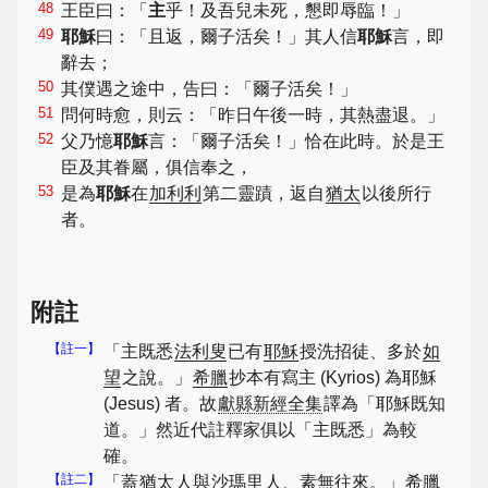
48
王臣曰：「
主
乎！及吾兒未死，懇即辱臨！」
49
耶穌
曰：「且返，爾子活矣！」其人信
耶穌
言，即
辭去；
50
其僕遇之途中，告曰：「爾子活矣！」
51
問何時愈，則云：「昨日午後一時，其熱盡退。」
52
父乃憶
耶穌
言：「爾子活矣！」恰在此時。於是王
臣及其眷屬，俱信奉之，
53
是為
耶穌
在
加利利
第二靈蹟，返自
猶太
以後所行
者。
附註
【註一】
「主既悉
法利叟
已有
耶穌
授洗招徒、多於
如
望
之說。」
希臘
抄本有寫主 (Kyrios) 為耶穌
(Jesus) 者。故
獻縣新經全集
譯為「耶穌既知
道。」然近代註釋家俱以「主既悉」為較
確。
【註二】
「蓋
猶太
人與
沙瑪里
人、素無往來。」
希臘