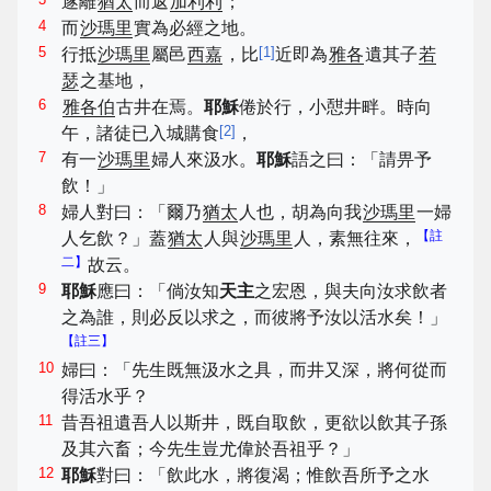
遂離
猶太
而返
加利利
；
4
而
沙瑪里
實為必經之地。
5
[
1
]
行抵
沙瑪里
屬邑
西嘉
，比
近即為
雅各
遺其子
若
瑟
之基地，
6
雅各伯
古井在焉。
耶穌
倦於行，小憇井畔。時向
[
2
]
午，諸徒已入城購食
，
7
有一
沙瑪里
婦人來汲水。
耶穌
語之曰：「請畀予
飲！」
8
婦人對曰：「爾乃
猶太
人也，胡為向我
沙瑪里
一婦
【註
人乞飲？」蓋
猶太
人與
沙瑪里
人，素無往來，
二】
故云。
9
耶穌
應曰：「倘汝知
天主
之宏恩，與夫向汝求飲者
之為誰，則必反以求之，而彼將予汝以活水矣！」
【註三】
10
婦曰：「先生既無汲水之具，而井又深，將何從而
得活水乎？
11
昔吾祖遺吾人以斯井，既自取飲，更欲以飲其子孫
及其六畜；今先生豈尤偉於吾祖乎？」
12
耶穌
對曰：「飲此水，將復渴；惟飲吾所予之水