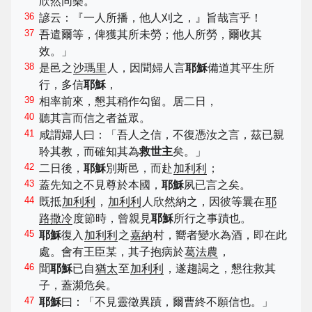
欣然同樂。
36
諺云：『一人所播，他人刈之，』旨哉言乎！
37
吾遣爾等，俾獲其所未勞；他人所勞，爾收其
效。」
38
是邑之
沙瑪里
人，因聞婦人言
耶穌
備道其平生所
行，多信
耶穌
，
39
相率前來，懇其稍作勾留。居二日，
40
聽其言而信之者益眾。
41
咸謂婦人曰：「吾人之信，不復憑汝之言，茲已親
聆其教，而確知其為
救世主
矣。」
42
二日後，
耶穌
別斯邑，而赴
加利利
；
43
蓋先知之不見尊於本國，
耶穌
夙已言之矣。
44
既抵
加利利
，
加利利
人欣然納之，因彼等曩在
耶
路撒冷
度節時，曾親見
耶穌
所行之事蹟也。
45
耶穌
復入
加利利
之
嘉納
村，嚮者變水為酒，即在此
處。會有王臣某，其子抱病於
葛法農
，
46
聞
耶穌
已自
猶太
至
加利利
，遂趨謁之，懇往救其
子，蓋瀕危矣。
47
耶穌
曰：「不見靈徵異蹟，爾曹終不願信也。」