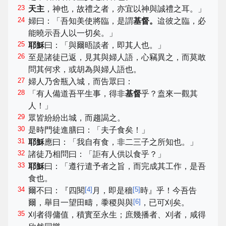
23
天主
，神也，故禮之者，亦宜以神與誠禮之耳。」
24
婦曰：「吾知美使將臨，是謂
基督。
迨彼之臨，必
能曉示吾人以一切矣。」
25
耶穌
曰：「與爾晤談者，即其人也。」
26
至是諸徒已返，見其與婦人語，心竊異之，而莫敢
問其何求，或胡為與婦人語也。
27
婦人乃舍瓶入城，而告眾曰：
28
「有人備道吾平生事，得非
基督
乎？盍來一觀其
人！」
29
眾皆紛紛出城，而趨謁之。
30
是時門徒進膳曰：「夫子食矣！」
31
耶穌
應曰：「我自有食，非二三子之所知也。」
32
諸徒乃相問曰：「詎有人供以食乎？」
33
耶穌
曰：「遵行遣予者之旨，而完成其工作，是吾
食也。
34
[
4
]
[
5
]
爾不曰：『四閱
月，即是穡
時』乎！今吾告
[
6
]
爾，舉目一望田疇，黍稷與與
，已可刈矣。
35
刈者得傭值，積實至永生；庶幾播者、刈者，咸得