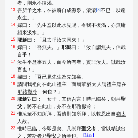
者，則永不復渴。
13
[
3
]
吾所予之水，在彼將自成源泉，滾滾
不已，以達
永生。」
14
婦曰：「先生盍以此水見賜，令我不復渴，亦無庸
頻來汲水。」
15
耶穌
曰：「且去呼汝夫同來！」
16
婦曰：「吾無夫。」
耶穌
曰：「汝自謂無夫，信哉
言乎！
17
汝生平歷事五夫，而今所有者，實非汝夫。誠哉汝
言也！」
18
婦曰：「吾已見先生為先知矣。
19
請問我祖向在此山禮
主
，而爾輩
猶太
人謂禮
主
應在
耶路撒冷
，何也？」
20
耶穌
對曰：「女子，其信吾言！時已臨矣，朝拜
聖
父
，將不在此山，亦不在
耶路撒冷
；
21
惟汝輩不知所拜，吾儕則知所拜，以救恩出自
猶太
人故。
22
惟時已臨，今即是矣。凡崇拜
聖父
者，當以精誠出
【註四】
之，若斯者乃
聖父
之所眷也。