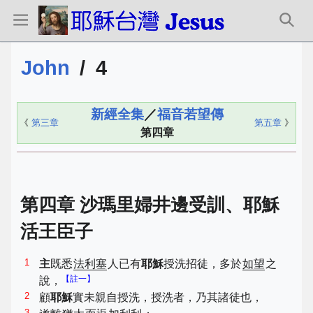
John
/
4
新經全集
／
福音若望傳
《
第三章
第五章
》
第四章
第四章 沙瑪里婦井邊受訓、耶穌
活王臣子
1
主
既悉
法利塞
人已有
耶穌
授洗招徒，多於
如望
之
【註一】
說，
2
顧
耶穌
實未親自授洗，授洗者，乃其諸徒也，
3