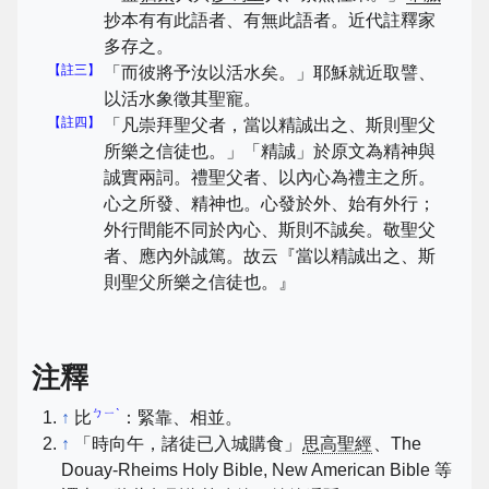
抄本有有此語者、有無此語者。近代註釋家
多存之。
【註三】
「而彼將予汝以活水矣。」耶穌就近取譬、
以活水象徵其聖寵。
【註四】
「凡崇拜聖父者，當以精誠出之、斯則聖父
所樂之信徒也。」「精誠」於原文為精神與
誠實兩詞。禮聖父者、以內心為禮主之所。
心之所發、精神也。心發於外、始有外行；
外行間能不同於內心、斯則不誠矣。敬聖父
者、應內外誠篤。故云『當以精誠出之、斯
則聖父所樂之信徒也。』
注釋
ㄅㄧˋ
↑
比
：緊靠、相並。
↑
「時向午，諸徒已入城購食」
思高聖經
、The
Douay-Rheims Holy Bible, New American Bible 等