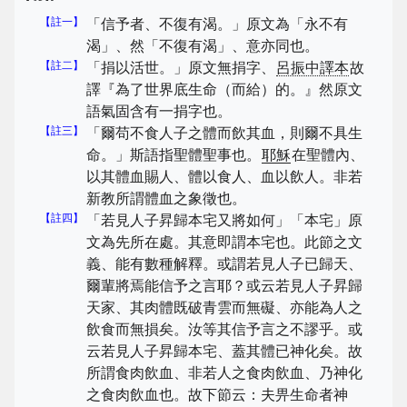
【註一】
「信予者、不復有渴。」原文為「永不有
渴」、然「不復有渴」、意亦同也。
【註二】
「捐以活世。」原文無捐字、
呂振中譯本
故
譯『為了世界底生命（而給）的。』然原文
語氣固含有一捐字也。
【註三】
「爾苟不食人子之體而飲其血，則爾不具生
命。」斯語指聖體聖事也。
耶穌
在聖體內、
以其體血賜人、體以食人、血以飲人。非若
新教所謂體血之象徵也。
【註四】
「若見人子昇歸本宅又將如何」「本宅」原
文為先所在處。其意即謂本宅也。此節之文
義、能有數種解釋。或謂若見人子已歸天、
爾輩將焉能信予之言耶？或云若見人子昇歸
天家、其肉體既破青雲而無礙、亦能為人之
飲食而無損矣。汝等其信予言之不謬乎。或
云若見人子昇歸本宅、蓋其體已神化矣。故
所謂食肉飲血、非若人之食肉飲血、乃神化
之食肉飲血也。故下節云：夫畀生命者神