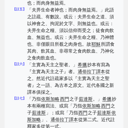
也；而肉身無益焉。
【註五】
「夫畀生命者神也；而肉身無益焉。」此語
之註疏、有數說。或云：夫畀生命之道、須
以神會之、拘泥於文字、則無益也。或云：
夫畀生命之糧、須以信仰而受之；徒食肉飲
血、無益也。或云：夫畀生命之糧、乃神體
也、非僅眼目所覩之肉身也。故
耶穌
所謂食
其肉、飲其血、非尋常之食肉飲血、乃神化
之食肉飲血也。
【註六】
「主實為天主之聖者。」
希臘
抄本有寫為
『主實為天主之子』者。
通俗拉丁譯本
從
之。然近代註疏家多以『主實為天主之聖
者』之一語、為古本之原文。近代各國之新
譯本俱採之。
【註七】
「乃指
依斯加略
西門
之子
茹達斯
。」
希臘
抄
本有兩種寫法、或寫「乃指
依斯加略
西門
之
子
茹達斯
」；或寫「乃指
西門
之子
茹達斯
依
斯加略
」、
通俗拉丁譯本
從第二式。近代註
釋家多從第一式。