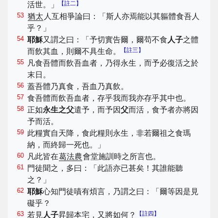
【註二】
活世。」
53
猶太
人互相爭論曰：「斯人亦焉能以其軀體食吾人
乎？」
54
耶穌
又謂之曰：「予切實告爾，爾苟不食
人子
之體
【註三】
而飲其血，則爾不具生命。
55
凡食吾體而飲吾血者，乃得永生，而予必復活之於
末日。
56
蓋吾體乃真食，吾血乃真飲。
57
食吾體而飲吾血者，存乎我而我亦存乎其中也。
58
正如
永生之父
遣予，而予因
父
而活，食予者亦將因
予而活。
59
此糧實自天降，食此糧則永生，非若爾祖之食瑪
納，而終歸一死也。」
60
凡此皆在
葛法農
會堂施訓時之所言也。
61
門徒聞之，多曰：「此語亦已甚矣！其誰能聽
之？」
62
耶穌
心知門徒嘖有煩言，乃謂之曰：「爾等因是見
礙乎？
63
【註四】
若見
人子
昇歸本宅，又將如何？