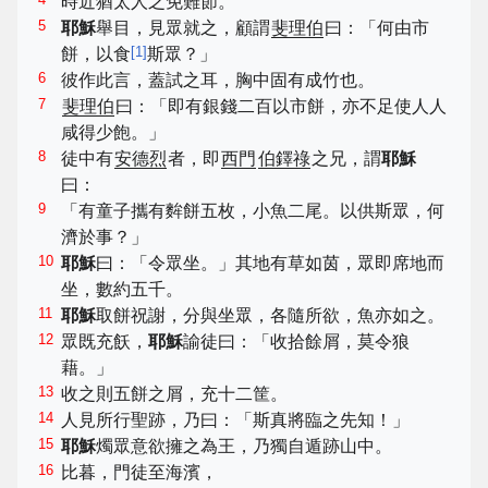
時近猶太人之免難節。
5
耶穌
舉目，見眾就之，顧謂
斐理伯
曰：「何由市
[
1
]
餅，以食
斯眾？」
6
彼作此言，蓋試之耳，胸中固有成竹也。
7
斐理伯
曰：「即有銀錢二百以市餅，亦不足使人人
咸得少飽。」
8
徒中有
安德烈
者，即
西門
伯鐸祿
之兄，謂
耶穌
曰：
9
「有童子攜有麰餅五枚，小魚二尾。以供斯眾，何
濟於事？」
10
耶穌
曰：「令眾坐。」其地有草如茵，眾即席地而
坐，數約五千。
11
耶穌
取餅祝謝，分與坐眾，各隨所欲，魚亦如之。
12
眾既充飫，
耶穌
諭徒曰：「收拾餘屑，莫令狼
藉。」
13
收之則五餅之屑，充十二筐。
14
人見所行聖跡，乃曰：「斯真將臨之先知！」
15
耶穌
燭眾意欲擁之為王，乃獨自遁跡山中。
16
比暮，門徒至海濱，