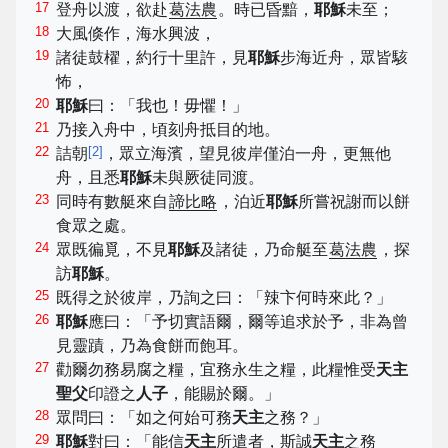
17
登舟以渡，欲赴
葛法農
。時已昏黯，
耶穌
未至；
18
大風倏作，海水興波，
19
諸徒鼓櫂，約行十里許，見
耶穌
步海近舟，眾皆駭
怖，
20
耶穌
曰：「我也！毋懼！」
21
乃接入舟中，頃刻舟抵目的地。
22
[
2
]
詰朝
，眾立海濱，望見彼岸僅泊一舟，更無他
舟，且悉
耶穌
未與厥徒同渡。
23
同時有數艇來自
諦比略
，泊近
耶穌
所嘗祝謝而以餅
食眾之處。
24
眾既徧覓，不見
耶穌
及諸徒，乃命艇至
葛法農
，探
訪
耶穌
。
25
既得之於彼岸，乃詢之曰：「辣卞何時來此？」
26
耶穌
應曰：「予切實語爾，爾等追求於予，非為曾
見靈蹟，乃為食餅而飽耳。
27
勸爾勿務易腐之糧，宜務永生之糧，此糧惟受
天主
聖父
印證之
人子
，能賜於爾。」
28
眾問曰：「如之何始可務
天主
之務？」
29
耶穌
對曰：「能信
天主
所遣者，斯誠
天主
之務