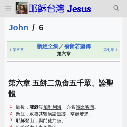
John
/
6
新經全集
／
福音若望傳
《
第五章
第七章
》
第六章
第六章 五餅二魚食五千眾、論聖
體
1
厥後，
耶穌
渡
加利利海
，亦名
諦比略湖
。
2
既渡，眾覩其醫病諸靈跡，羣趨若鶩。
3
耶穌
登山，與門徒共坐。
4