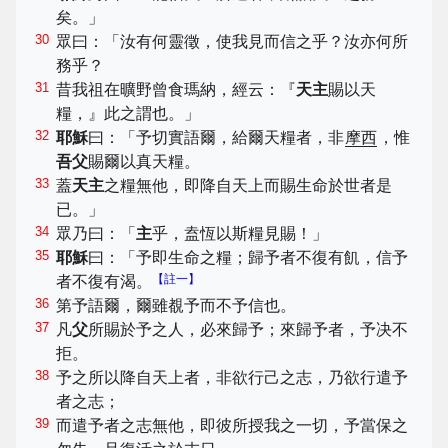
矣。」
30
眾曰：「汝有何靈徵，使我見而信之乎？汝亦何所
務乎？
31
昔我祖在曠野曾食瑪納，經云：『
天主
賜以天
糧，』此之謂也。」
32
耶穌
曰：「予切實語爾，給爾天糧者，非
摩西
，惟
吾父
賜爾以真天糧。
33
蓋
天主
之糧無他，即降自天上而賜生命於世者是
已。」
34
眾乃曰：「
主
乎，盍恆以斯糧見賜！」
35
耶穌
曰：「予即生命之糧；歸予者不復有飢，信予
【註一】
者不復有渴。
36
第予語爾，爾雖覩予而不予信也。
37
凡
父
所賜於予之人，必來歸予；來歸予者，予决不
拒。
38
予之所以降自天上者，非欲行己之志，乃欲行遣予
者之志；
39
而遣予者之志無他，即彼所授我之一切，予當保之