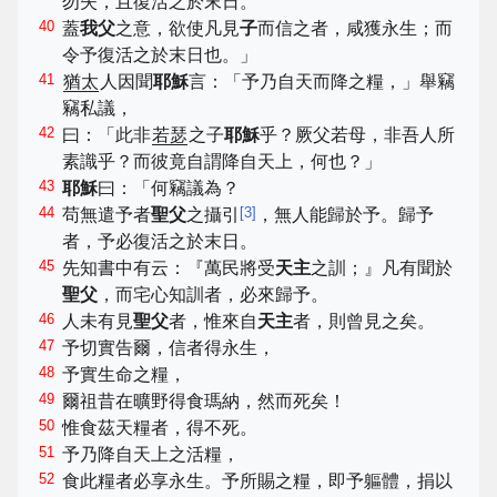
勿失，且復活之於末日。
40
蓋
我父
之意，欲使凡見
子
而信之者，咸獲永生；而
令予復活之於末日也。」
41
猶太
人因聞
耶穌
言：「予乃自天而降之糧，」舉竊
竊私議，
42
曰：「此非
若瑟
之子
耶穌
乎？厥父若母，非吾人所
素識乎？而彼竟自謂降自天上，何也？」
43
耶穌
曰：「何竊議為？
44
[
3
]
苟無遣予者
聖父
之攝引
，無人能歸於予。歸予
者，予必復活之於末日。
45
先知書中有云：『萬民將受
天主
之訓；』凡有聞於
聖父
，而宅心知訓者，必來歸予。
46
人未有見
聖父
者，惟來自
天主
者，則曾見之矣。
47
予切實告爾，信者得永生，
48
予實生命之糧，
49
爾祖昔在曠野得食瑪納，然而死矣！
50
惟食茲天糧者，得不死。
51
予乃降自天上之活糧，
52
食此糧者必享永生。予所賜之糧，即予軀體，捐以