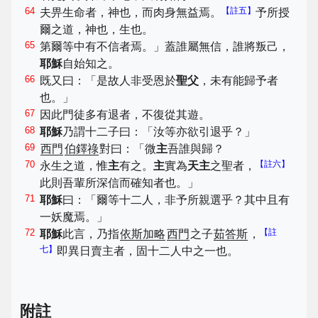
64
【註五】
夫畀生命者，神也，而肉身無益焉。
予所授
爾之道，神也，生也。
65
第爾等中有不信者焉。」蓋誰屬無信，誰將叛己，
耶穌
自始知之。
66
既又曰：「是故人非受恩於
聖父
，未有能歸予者
也。」
67
因此門徒多有退者，不復從其遊。
68
耶穌
乃謂十二子曰：「汝等亦欲引退乎？」
69
西門
伯鐸祿
對曰：「微
主
吾誰與歸？
70
【註六】
永生之道，惟
主
有之。
主
實為
天主
之聖者，
此則吾輩所深信而確知者也。」
71
耶穌
曰：「爾等十二人，非予所親選乎？其中且有
一妖魔焉。」
72
【註
耶穌
此言，乃指
依斯加略
西門
之子
茹答斯
，
七】
即異日賣主者，固十二人中之一也。
附註