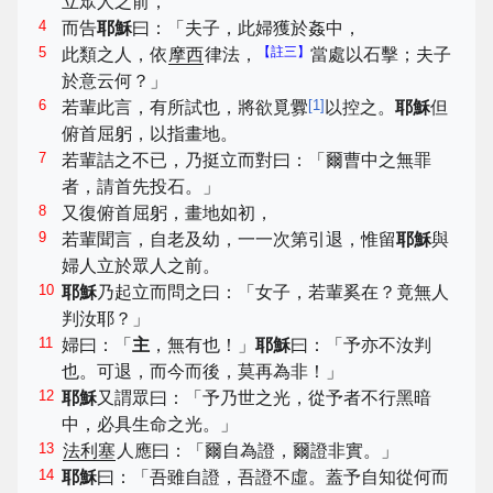
立眾人之前，
4
而告
耶穌
曰：「夫子，此婦獲於姦中，
5
【註三】
此類之人，依
摩西
律法，
當處以石擊；夫子
於意云何？」
6
[
1
]
若輩此言，有所試也，將欲覓釁
以控之。
耶穌
但
俯首屈躬，以指畫地。
7
若輩詰之不已，乃挺立而對曰：「爾曹中之無罪
者，請首先投石。」
8
又復俯首屈躬，畫地如初，
9
若輩聞言，自老及幼，一一次第引退，惟留
耶穌
與
婦人立於眾人之前。
10
耶穌
乃起立而問之曰：「女子，若輩奚在？竟無人
判汝耶？」
11
婦曰：「
主
，無有也！」
耶穌
曰：「予亦不汝判
也。可退，而今而後，莫再為非！」
12
耶穌
又謂眾曰：「予乃世之光，從予者不行黑暗
中，必具生命之光。」
13
法利塞
人應曰：「爾自為證，爾證非實。」
14
耶穌
曰：「吾雖自證，吾證不虛。蓋予自知從何而