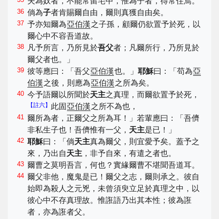
夫為奴者，不能常留宅中，惟為子者，得常住焉。
36
倘為
子
者肯賜爾自由，爾則真獲自由矣。
37
予亦知爾為
亞伯漢
之子孫，顧爾仍欲置予於死，以
爾心中不容吾道故。
38
凡予所言，乃所見於
吾父
者；凡爾所行，乃所見於
爾父者也。」
39
彼等應曰：「吾父
亞伯漢
也。」
耶穌
曰：「苟為
亞
伯漢
之後，則應為
亞伯漢
之所為矣。
40
今予語爾以所聞於
天主
之真理，而爾欲置予於死，
【註六】
此固
亞伯漢
之所不為也，
41
爾所為者，正爾父之所為耳！」若輩應曰：「吾儕
非私生子也！吾儕惟有一父，
天主
是已！」
42
耶穌
曰：「倘
天主
真為爾父，則宜愛予矣。蓋予之
來，乃出自
天主
，非予自來，有遣之者也。
43
爾曹之莫明吾言，何也？實緣爾曹不堪聞吾道耳。
44
爾父非他，魔鬼是已！爾父之志，爾則承之。彼自
始即為殺人之元兇，未曾須臾立足於真理之中，以
彼心中不存真理故。惟誑語乃出其本性；彼為誑
者，亦為誑者父。