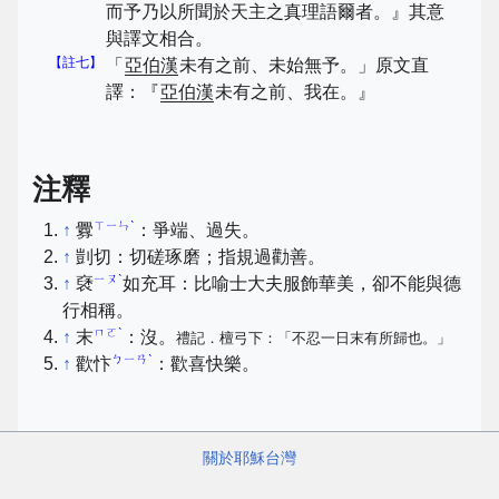
而予乃以所聞於天主之真理語爾者。』其意
與譯文相合。
【註七】
「
亞伯漢
未有之前、未始無予。」原文直
譯：『
亞伯漢
未有之前、我在。』
注釋
ㄒㄧㄣˋ
↑
釁
：爭端、過失。
↑
剴切：切磋琢磨；指規過勸善。
ㄧㄡˋ
↑
褎
如充耳：比喻士大夫服飾華美，卻不能與德
行相稱。
ㄇㄛˋ
↑
末
：沒。
禮記．檀弓下：「不忍一日末有所歸也。」
ㄅㄧㄢˋ
↑
歡忭
：歡喜快樂。
關於耶穌台灣