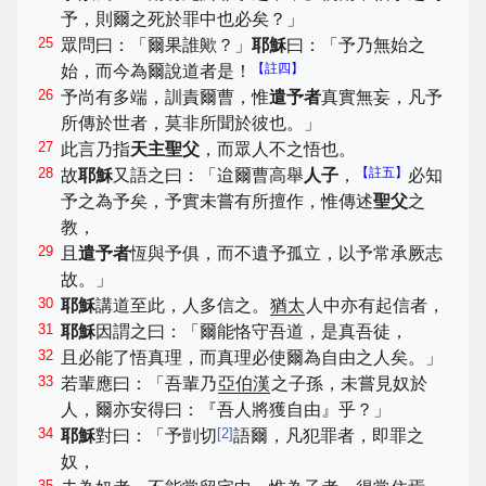
予，則爾之死於罪中也必矣？」
25
眾問曰：「爾果誰歟？」
耶穌
曰：「予乃無始之
【註四】
始，而今為爾說道者是！
26
予尚有多端，訓責爾曹，惟
遣予者
真實無妄，凡予
所傳於世者，莫非所聞於彼也。」
27
此言乃指
天主
聖父
，而眾人不之悟也。
28
【註五】
故
耶穌
又語之曰：「迨爾曹高舉
人子
，
必知
予之為予矣，予實未嘗有所擅作，惟傳述
聖父
之
教，
29
且
遣予者
恆與予俱，而不遺予孤立，以予常承厥志
故。」
30
耶穌
講道至此，人多信之。
猶太
人中亦有起信者，
31
耶穌
因謂之曰：「爾能恪守吾道，是真吾徒，
32
且必能了悟真理，而真理必使爾為自由之人矣。」
33
若輩應曰：「吾輩乃
亞伯漢
之子孫，未嘗見奴於
人，爾亦安得曰：『吾人將獲自由』乎？」
34
[
2
]
耶穌
對曰：「予剴切
語爾，凡犯罪者，即罪之
奴，
35