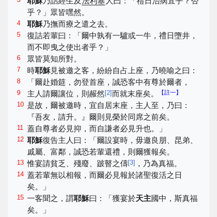
耶穌
乃詰經生及
法利塞
人曰：「禮日治病宜乎？否
乎？」眾皆嘿然。
4
耶穌
乃撫而療之遣之去。
5
復詰若輩曰：「爾中孰有一驢或一牛，禮日墮井，
而不即曳之使出者乎？」
6
眾皆莫知所對。
7
時
耶穌
見被邀之客，紛紛自占上座，乃曉喻之曰：
8
「爾赴婚筵，勿登首座，誠恐客中有尊於爾者，
9
[
2
]
【註一】
主人請爾讓位，則赧然
而就末座矣。
10
是故，爾被邀時，宜自居末座，主人至，乃曰：
『吾友，請升。』爾則見榮於同席之前矣。
11
蓋自尊者必見抑，而自謙者必見升也。」
12
耶穌
復告主人曰：「爾設宴時，毋邀良朋、昆弟、
戚屬、富鄰，誠恐若輩還禮，則爾獲報矣。
13
[
3
]
惟宴請貧乏、殘廢、跛瞽之儔
，乃為真福。
14
蓋若輩無以相報，而爾必見報於諸聖復活之日
矣。」
15
一客聞之，謂
耶穌
曰：「獲宴於
天主
國中，斯真福
矣。」