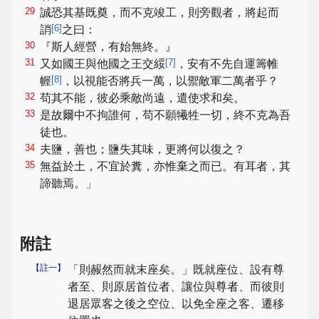
29
誠恐其基既奠，而不克竣工，則旁觀者，將起而
[
6
]
誚
之曰：
30
『斯人經營，有始無終。』
31
[
7
]
又如國王與他國之王交綏
，安有不先自運籌帷
[
8
]
幄
，以視能否將兵一萬，以禦敵軍二萬者乎？
32
苟其不能，彼必乘敵尚遠，遣使求和矣。
33
是故爾中不拘誰何，苟不願犧牲一切，終不克為吾
徒也。
34
夫鹽，善也；鹽失其味，更將何以復之？
35
無益於土，不宜於糞，亦惟棄之而已。有耳者，其
諦聽焉。」
附註
【註一】
「則赧然而就末座矣。」既就座位、設有尊
者至、則原居首位者、讓位與尊者、而彼則
退居眾客之後之空位、以免全座之客、遷移