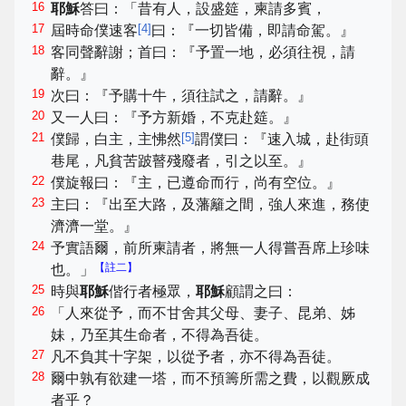
16
耶穌
答曰：「昔有人，設盛筵，柬請多賓，
17
[
4
]
屆時命僕速客
曰：『一切皆備，即請命駕。』
18
客同聲辭謝；首曰：『予置一地，必須往視，請
辭。』
19
次曰：『予購十牛，須往試之，請辭。』
20
又一人曰：『予方新婚，不克赴筵。』
21
[
5
]
僕歸，白主，主怫然
謂僕曰：『速入城，赴街頭
巷尾，凡貧苦跛瞽殘廢者，引之以至。』
22
僕旋報曰：『主，已遵命而行，尚有空位。』
23
主曰：『出至大路，及藩籬之間，強人來進，務使
濟濟一堂。』
24
予實語爾，前所柬請者，將無一人得嘗吾席上珍味
【註二】
也。」
25
時與
耶穌
偕行者極眾，
耶穌
顧謂之曰：
26
「人來從予，而不甘舍其父母、妻子、昆弟、姊
妹，乃至其生命者，不得為吾徒。
27
凡不負其十字架，以從予者，亦不得為吾徒。
28
爾中孰有欲建一塔，而不預籌所需之費，以觀厥成
者乎？