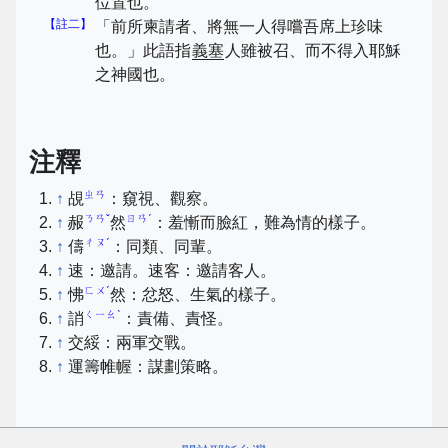
位置也。
【註二】
「前所柬請者、將無一人得嚐吾席上珍味
也。」此語指
義塞
人雖被召、而不得入耶穌
之神國也。
注釋
ㄓㄢ
↑
覘
：窺視、觀察。
ㄋㄢˇ
ㄖㄢˊ
↑
赧
然
：羞慚而臉紅，難為情的樣子。
ㄔㄡˊ
↑
儔
：同類、同輩。
↑
速：邀請。速客：邀請客人。
ㄈㄨˊ
↑
怫
然：忿怒、生氣的樣子。
ㄑㄧㄠˋ
↑
誚
：責備、責怪。
↑
交綏：兩軍交戰。
↑
運籌帷幄：謀劃策略。