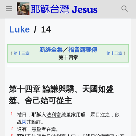
Luke
/
14
新經全集
／
福音露稼傳
《
第十三章
第十五章
》
第十四章
第十四章 論謙與驕、天國如盛
筵、舍己始可從主
1
禮日，
耶穌
入
法利塞
總董家用膳，眾目注之，欲
[
1
]
覘
其動靜。
2
適有一患蠱者在焉。
3