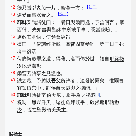
乎？」
42
【註二】
徒乃授以炙魚一片，蜜窩一方；
43
【註三】
遂受而當眾食之。
44
耶穌
又謂諸徒曰：「曩日與爾同處，予曾明言，
摩
西
律、先知書與
聖詠
中所載予事，悉當應驗。」
45
遂啟其明悟，使領會經旨。
46
復曰：「依諸經所載，
基督
固當受難，第三日自死
者中復活，
47
俾痛悔赦罪之道，得藉其名而傳於世，始自
耶路撒
冷
以達萬邦。
48
爾曹乃諸事之見證也。
49
識之哉！予將以
吾父
所許者，遣發於爾矣。惟爾曹
宜暫留京中，靜候自天賦與之德能。」
50
[
3
]
耶穌
引諸徒至
伯大尼
，舉手為之祝嘏
。
51
祝時，離眾升天，諸徒羅拜既畢，欣然返
耶路撒
冷
，恆在聖殿頌美
天主
。
附註