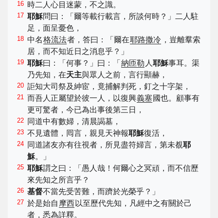
16
時二人心目迷蒙，不之識。
17
耶穌
問曰：「爾等載行載言，所談何時？」二人駐
足，面呈憂色，
18
中名
格流法
者，答曰：「爾在
耶路撒冷
，豈離羣索
居，而不知近日之消息乎？」
19
耶穌
曰：「何事？」曰：「
納匝勒
人
耶穌
事耳。渠
乃先知，在
天主
與眾人之前，言行顯赫，
20
詎知大司祭及紳宦，竟捕解判死，釘之十字架，
21
而吾人正屬望於彼一人，以復興
義塞
國也。顧事有
更可驚者，今已為出事後第三日，
22
同道中有數婦，清晨謁墓，
23
不見遺體，囘言，親見天神報
耶穌
復活，
24
同道諸友亦有往視者，所見盡符婦言，第未覩
耶
穌
。」
25
耶穌
謂之曰：「愚人哉！何爾心之冥頑，而不信歷
來先知之所言乎？
26
基督
不當先受苦難，而躋於光榮乎？」
27
於是始自
摩西
以至歷代先知，凡經中之有關於己
者，悉為詳釋。