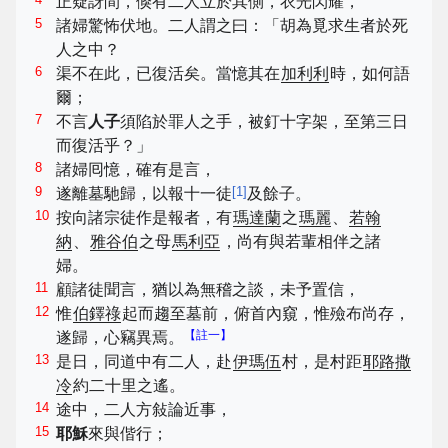
正疑訝間，倏有二人立於其側，衣光閃耀，
5
諸婦驚怖伏地。二人謂之曰：「胡為覓求生者於死
人之中？
6
渠不在此，已復活矣。當憶其在
加利利
時，如何語
爾；
7
不言
人子
須陷於罪人之手，被釘十字架，至第三日
而復活乎？」
8
諸婦囘憶，確有是言，
9
[
1
]
遂離墓馳歸，以報十一徒
及餘子。
10
按向諸宗徒作是報者，有
瑪達蘭
之
瑪麗
、
若翰
納
、
雅谷伯
之母
馬利亞
，尚有與若輩相伴之諸
婦。
11
顧諸徒聞言，猶以為無稽之談，未予置信，
12
惟
伯鐸祿
起而趨至墓前，俯首內窺，惟殮布尚存，
【註一】
遂歸，心竊異焉。
13
是日，同道中有二人，赴
伊瑪伍
村，是村距
耶路撒
冷
約二十里之遙。
14
途中，二人方敍論近事，
15
耶穌
來與偕行；