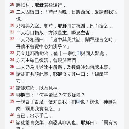
28
將抵村，
耶穌
若欲遠行，
29
二人固留曰：「時已向晚，日將西沉，爰請偕我宿
也。」
30
乃相與入室。餐時，
耶穌
持餅祝謝，剖而授之，
31
二人心目頓啟，方識是
主
。瞬息
主
杳，
32
二人乃相語曰：「途中與我共話，闡釋經言之時，
吾儕不曾覺中心如沸乎？」
33
[
1
]
乃立赴
耶路撒冷
，值十一宗徒
與同人聚處，
34
亦云
主
確已復活，曾現於
西門
，
35
二人乃為具述途中所遇，及授餅時如何認
主
事。
36
諸徒正共談此事，
耶穌
倏立其中曰：「錫爾平
安！」
37
諸徒駭怖，以為見神。
38
耶穌
曰：「何事驚惶？何多疑懼？
39
[
2
]
一視吾手吾足，便知是我；捫
也！視也！神無骨
肉，爾見我實有之。」
40
言已，出示手足，
41
諸徒驚喜交集，猶恐其非真也。
耶穌
曰：「爾有食