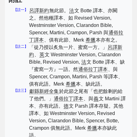
【註一】
呂譯新約
無此節。
法
文 Botte 譯本、亦闕
之。然他種譯本、如 Revised Version,
Westminster Version, Clarandon Bible,
Spencer, Martini, Crampon, Parsh 與
通俗拉
丁譯本
、俱有此節、Merk
希臘
本亦有之。
【註二】
「徒乃授以炙魚一片、蜜窩一方。」
呂譯新
約
、
英
文 Westminster Version, Clarandon
Bible, Revised Version,
法
文 Botte 譯本、缺
『蜜窩一方』一語。然
通俗拉丁譯本
、與
Spencer, Crampon, Martini, Parsh 等譯本、
俱有此語。Merk
希臘
本、缺此語。
【註三】
獻縣新經全集
於此節之尾有「也把餘剩的給
了他們。」
通俗拉丁譯本
、與
義
文 Martini 譯
本、亦有此語。
德
文 Parsh 譯本存疑。其他
譯本、如 Westminster Version, Revised
Version, Clarandon Bible, Spencer, Botte,
Crampon 俱無此語。Merk
希臘
本亦缺此
語。