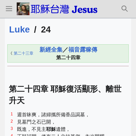
Luke
/
24
新經全集
／
福音露稼傳
《
第二十三章
第二十四章
第二十四章 耶穌復活顯形、離世
升天
1
週首昧爽，諸婦攜所備香品謁墓，
2
見墓門之石已開，
3
既進，不見主
耶穌
遺體，
4