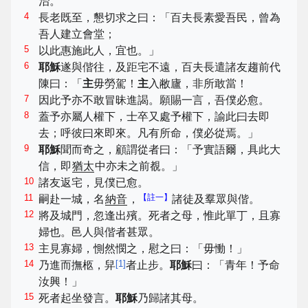
治。
4
長老既至，懇切求之曰：「百夫長素愛吾民，曾為
吾人建立會堂；
5
以此惠施此人，宜也。」
6
耶穌
遂與偕往，及距宅不遠，百夫長遣諸友趨前代
陳曰：「
主
毋勞駕！
主
入敝廬，非所敢當！
7
因此予亦不敢冒昧進謁。願賜一言，吾僕必愈。
8
蓋予亦屬人權下，士卒又處予權下，諭此曰去即
去；呼彼曰來即來。凡有所命，僕必從焉。」
9
耶穌
聞而奇之，顧謂從者曰：「予實語爾，具此大
信，即
猶太
中亦未之前覩。」
10
諸友返宅，見僕已愈。
11
【註一】
嗣赴一城，名
納音
，
諸徒及羣眾與偕。
12
將及城門，忽逢出殯。死者之母，惟此單丁，且寡
婦也。邑人與偕者甚眾。
13
主見寡婦，惻然憫之，慰之曰：「毋慟！」
14
[
1
]
乃進而撫柩，舁
者止步。
耶穌
曰：「青年！予命
汝興！」
15
死者起坐發言。
耶穌
乃歸諸其母。