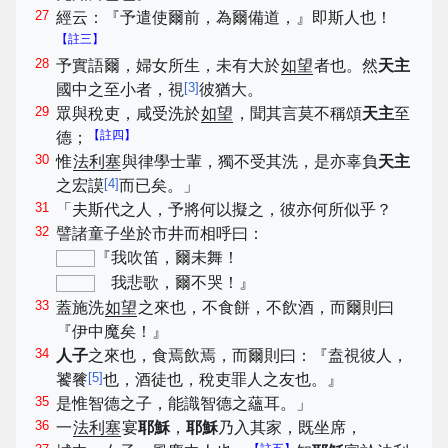
27
經云：『予遣使爾前，為爾備道，』即斯人也！
【註三】
28
予實語爾，婦女所生，未有大於
如望
者也。然
天主
[
3
]
國中之至小者，視
彼猶大。
29
眾與稅吏，咸受洗於
如望
，聞其言莫不稱頌
天主
至
【註四】
德；
30
惟
法利塞
與律學士輩，獨不受其洗，是亦辜負
天主
[
4
]
之宏謨
而已矣。」
31
「夫斯代之人，予將何以擬之，彼亦何所似乎？
32
譬諸童子坐於市井而相呼曰：
『我吹笛，爾未舞！
我悲歌，爾不哭！』
33
蓋施洗
如望
之來也，不食餅，不飲酒，而爾則曰
『伊中魔矣！』
34
人子
之來也，食焉飲焉，而爾則曰：『盍視彼人，
[
5
]
饕餮
也，酒徒也，稅吏罪人之友也。』
35
是惟智德之子，能識智德之蘊耳。」
36
一
法利塞
宴
耶穌
，
耶穌
乃入其家，既坐席，