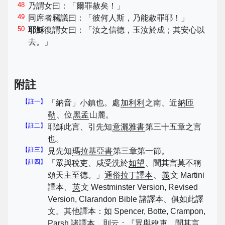
48
乃謂女曰：「爾罪赦矣！」
49
同席者竊議曰：「彼何人斯，乃能赦罪耶！」
50
耶穌
復謂女曰：「汝之信德，玉汝於成；其安心以
去。」
附註
【註一】
「納音」小鎮也。處
加利利
之南、近
納匝
勒
、位
黑孟
山麓。
【註二】
耶穌此言、引先知
意灑雅書
第三十五章之言
也。
【註三】
見先知
瑪拉基亞書
第三章第一節。
【註四】
「眾與稅吏、咸受洗於
如望
、聞其言莫不稱
頌天主至德。」
通俗拉丁譯本
、
義
文 Martini
譯本、
英
文 Westminster Version, Revised
Version, Clarandon Bible 諸譯本、俱如此譯
文。其他譯本：如 Spencer, Botte, Crampon,
Parsh 諸譯本、則云：『眾與稅吏、聞其言