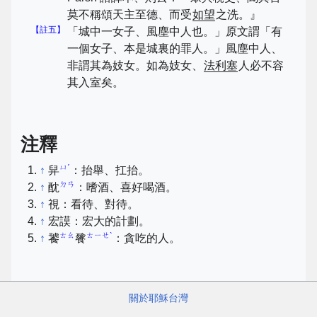
莫不稱頌天主至德、而受
如望
之洗。』
【註五】
「城中一女子、風塵中人也。」原文謂「有
一個女子、本是城裏的罪人。」風塵中人、
非謂其為妓女。如為妓女、
法利塞
人必不容
其入室矣。
注釋
ㄩˊ
↑
舁
：抬舉、扛抬。
ㄉㄢ
↑
酖
：嗜酒、喜好喝酒。
↑
視：看待、對待。
↑
宏謨：宏大的計劃。
ㄊㄠ
ㄊㄧㄝˋ
↑
饕
餮
：貪吃的人。
關於耶穌台灣