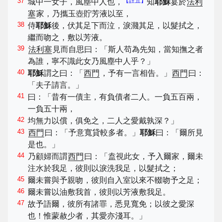
37
【註五】
城中一女子，風塵中人也，
知
耶穌
宴於
法利
塞
家，乃攜玉壺貯芳液以至，
38
侍
耶穌
後，伏其足下而泣，淚濺其足，以髮拭之，
繼而吻之，敷以芳液。
39
法利塞
見而自思曰：「斯人苟為先知，當知撫之者
為誰，寧不識此女乃風塵中人乎？」
40
耶穌
謂之曰：「
西門
，予有一言相告。」
西門
曰：
「夫子請言。」
41
曰：「昔有一債主，有負債者二人。一負五百兩，
一負五十兩，
42
均無力以償，俱免之，二人之愛戴孰深？」
43
西門
曰：「予意寬貸較多者。」
耶穌
曰：「爾所見
是也。」
44
乃顧婦而謂
西門
曰：「盍視此女，予入爾家，爾未
注水於我足，彼則以淚洗我足，以髮拭之；
45
爾未嘗與予親吻，彼則自入室以來不輟吻予之足；
46
爾未嘗以油敷我首，彼則以芳液敷我足。
47
故予語爾，彼所有諸罪，悉見寬免；以彼之愛深
也！惟蒙赦少者，其愛亦淺耳。」