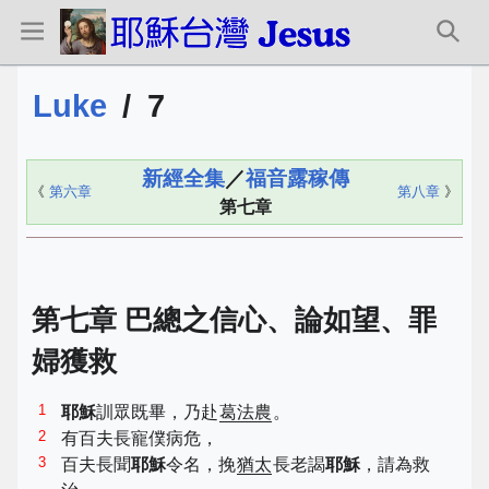
Luke
/
7
新經全集
／
福音露稼傳
《
第六章
第八章
》
第七章
第七章 巴總之信心、論如望、罪
婦獲救
1
耶穌
訓眾既畢，乃赴
葛法農
。
2
有百夫長寵僕病危，
3
百夫長聞
耶穌
令名，挽
猶太
長老謁
耶穌
，請為救