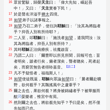
16
眾皆驚駭，歸榮
天主
曰：「偉大先知，崛起吾
中！」又曰：「
天主
實眷下民！」
17
於是聲名洋溢乎
猶太
四境。
18
如望
弟子以諸事報之。
19
如望
乃召二弟子，使往詢
耶穌
曰：「汝其為將臨者
乎？抑吾人別有所待耶？」
20
二人至，叩
耶穌
曰：「施洗者
如望
，遣我問汝：汝
其為將臨者，抑吾人別有所待？」
21
其時
耶穌
正治病療疾，祛魔啟盲，
22
乃謂二人曰：「爾曹即以所見所聞，回報可也：盲
者明矣，跛者行矣，癩者潔矣，聾者聰矣，死者起
【註二】
矣，而窮苦無告者得聆嘉音。
23
凡不予疑怪者，福哉斯人！」
24
如望
使徒既返，
耶穌
向眾論
如望
曰：「曩者爾赴曠
野，欲何覩乎？其飄搖風中之蘆葦乎？
25
爾之去也，果欲何覩？將身被錦繡者乎？被華服而
[
2
]
酖
晏樂者，惟宮中有焉。
26
然則爾之去也，將欲覩先知乎？予曰是矣，然不僅
先知而已也。