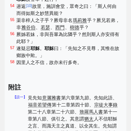
54
[
10
]
遄返
故里，施訓會堂，眾奇之曰：「斯人何由
而得如斯之妙慧異能？
55
渠非梓人之子乎？厥母非名
瑪莉雅
乎？厥兄若弟，
非
雅谷伯
、
若瑟
、
西門
、
樹德
乎？
56
厥姊若妹，非與吾輩為比隣乎？然則斯人亦安得有
此耶？」
57
遂疑忌
耶穌
。
耶穌
曰：「先知之不見尊，其惟在故
鄉族中歟。」
58
因里人之不信，故亦未行多奇。
附註
【註一】
見先知
意灑雅書
第六章第九節。先知此語、
福音若望傳
第十二章第四十節、
宗徒大事錄
第二十八章第二十六節、
致羅馬人書
第十一
章第八節、俱引之。其意謂
猶太
人不信耶穌
之言、而識天主之真道、以全其生。先知謂