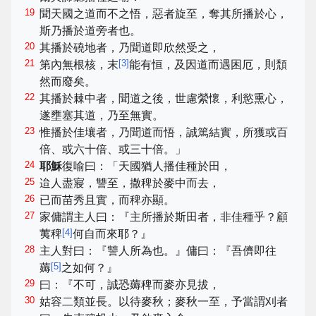
19
聞天國之道而不之悟，惡者旋至，奪其所播於心，
斯乃播於道旁者也。
20
其播於磽地者，乃聞道即欣然受之，
21
[
3
]
第內無根核，末
能有恒，及因道而遇困厄，則頹
然而廢矣。
22
其播於棘中者，聞道之後，世慮縈懷，利慾熏心，
遂壅塞其道，乃至無實。
23
惟播於佳壤者，乃聞道而悟，誠篤結實，所獲或百
倍、或六十倍、或三十倍。」
24
耶穌
復喻曰：「天國猶人播佳種於田，
25
迨人盡寢，讐至，撒稗於麥中而去，
26
已而苗秀且實，而稗亦顯。
27
家傭謂主人曰：『主所播於斯田者，非佳種乎？顧
[
4
]
荑稗
何自而來耶？』
28
主人對曰：『讐人所為也。』傭曰：『吾儕即往
[
5
]
薅
之如何？』
29
曰：『不可，誠恐薅稗而麥亦見拔，
30
姑容二類並長。以待麥秋；麥秋一至，予當謂刈者