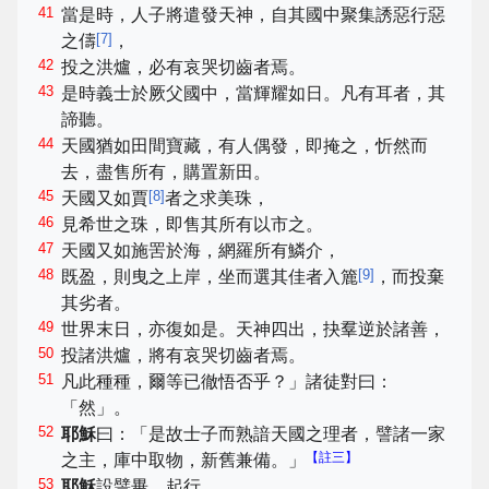
41
當是時，人子將遣發天神，自其國中聚集誘惡行惡
[
7
]
之儔
，
42
投之洪爐，必有哀哭切齒者焉。
43
是時義士於厥父國中，當輝耀如日。凡有耳者，其
諦聽。
44
天國猶如田間寶藏，有人偶發，即掩之，忻然而
去，盡售所有，購置新田。
45
[
8
]
天國又如賈
者之求美珠，
46
見希世之珠，即售其所有以市之。
47
天國又如施罟於海，網羅所有鱗介，
48
[
9
]
既盈，則曳之上岸，坐而選其佳者入簏
，而投棄
其劣者。
49
世界末日，亦復如是。天神四出，抉羣逆於諸善，
50
投諸洪爐，將有哀哭切齒者焉。
51
凡此種種，爾等已徹悟否乎？」諸徒對曰：
「然」。
52
耶穌
曰：「是故士子而熟諳天國之理者，譬諸一家
【註三】
之主，庫中取物，新舊兼備。」
53
耶穌
設譬畢，起行，