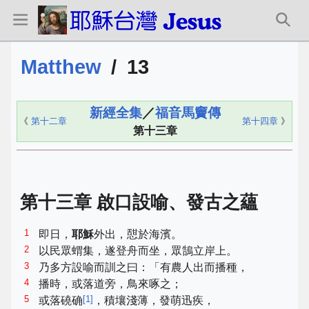
Matthew
/
13
新經全集
／
福音馬竇傳
《
第十二章
第十四章
》
第十三章
第十三章 啟口設喻、發古之蘊
1
即日，
耶穌
外出，憇於海濱。
2
以民眾蝟集，遂登舟而坐，眾鵠立岸上。
3
乃多方設喻而訓之曰：「有農人出而播種，
4
播時，或落道旁，鳥來啄之；
5
[
1
]
或落磽确
，積壤淺薄，發萌迅疾，