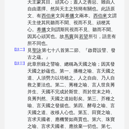
天主蒙其目、頑其心；蓋人之善惡、雖由人
自由選擇、然與天主之預簡有關也。此語原
文、有
西伯來
文與
希臘
文兩本。
西伯來
文謂
天主使其民聽而不聞、視而不見、頑梗其
心。
希臘
文則謂斯民視而不見、聽而不聞、
因其心頑冥也。故
馬竇
與
若望
所引，語意有
所不同也。
【註二】
見
聖詠
第七十八首第二節、『啟脣設譬、發
古之蘊。』
【註三】
此章所錄之譬喻、總稱為天國之喻；因其發
天國之妙蘊也。第一、播種之喻、言天國之
道、人須勞力以培植之。人之自由、乃人自
救之要法也。第二、莠種之喻、言人世良莠
并生、天國不完成於斯世、而於世末之時、
良莠判然、天國之道始彰矣。第三、芥種之
喻、言天國之發揚也。第四、酵母之喻、言
天國之道、改移人心也。第五、田寶之喻、
言求天國者、應機警如商賈也。第六、珠寶
之喻、言求天國者、應捨棄一切也。第七、