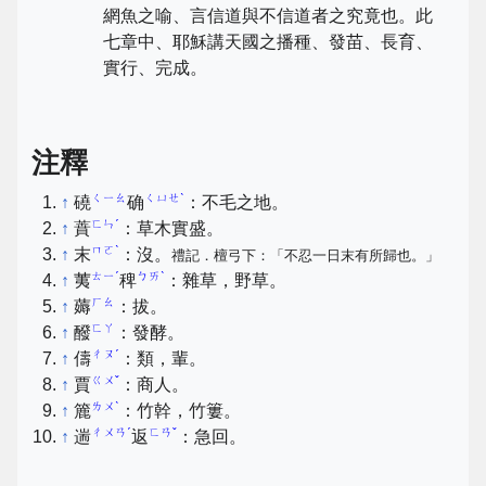
網魚之喻、言信道與不信道者之究竟也。此
七章中、耶穌講天國之播種、發苗、長育、
實行、完成。
注釋
ㄑㄧㄠ
ㄑㄩㄝˋ
↑
磽
确
：不毛之地。
ㄈㄣˊ
↑
蕡
：草木實盛。
ㄇㄛˋ
↑
末
：沒。
禮記．檀弓下：「不忍一日末有所歸也。」
ㄊㄧˊ
ㄅㄞˋ
↑
荑
稗
：雜草，野草。
ㄏㄠ
↑
薅
：拔。
ㄈㄚ
↑
醱
：發酵。
ㄔㄡˊ
↑
儔
：類，輩。
ㄍㄨˇ
↑
賈
：商人。
ㄌㄨˋ
↑
簏
：竹幹，竹簍。
ㄔㄨㄢˊ
ㄈㄢˇ
↑
遄
返
：急回。