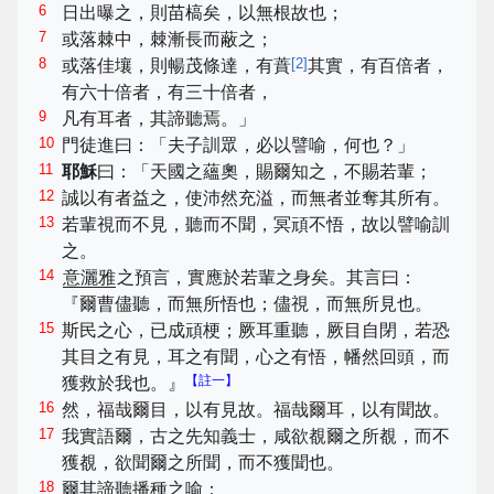
6
日出曝之，則苗槁矣，以無根故也；
7
或落棘中，棘漸長而蔽之；
8
[
2
]
或落佳壤，則暢茂條達，有蕡
其實，有百倍者，
有六十倍者，有三十倍者，
9
凡有耳者，其諦聽焉。」
10
門徒進曰：「夫子訓眾，必以譬喻，何也？」
11
耶穌
曰：「天國之蘊奧，賜爾知之，不賜若輩；
12
誠以有者益之，使沛然充溢，而無者並奪其所有。
13
若輩視而不見，聽而不聞，冥頑不悟，故以譬喻訓
之。
14
意灑雅
之預言，實應於若輩之身矣。其言曰：
『爾曹儘聽，而無所悟也；儘視，而無所見也。
15
斯民之心，已成頑梗；厥耳重聽，厥目自閉，若恐
其目之有見，耳之有聞，心之有悟，幡然回頭，而
【註一】
獲救於我也。』
16
然，福哉爾目，以有見故。福哉爾耳，以有聞故。
17
我實語爾，古之先知義士，咸欲覩爾之所覩，而不
獲覩，欲聞爾之所聞，而不獲聞也。
18
爾其諦聽播種之喻：