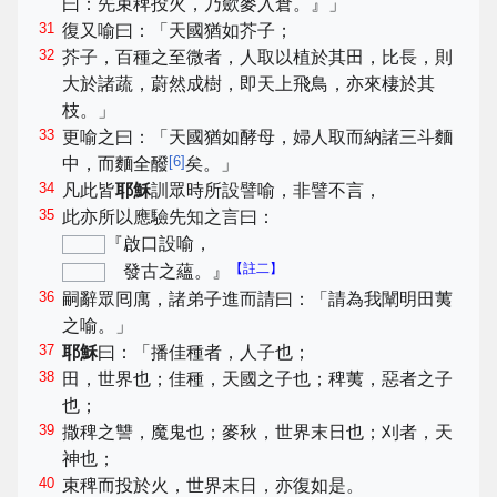
曰：先束稗投火，乃歛麥入倉。』」
31
復又喻曰：「天國猶如芥子；
32
芥子，百種之至微者，人取以植於其田，比長，則
大於諸蔬，蔚然成樹，即天上飛鳥，亦來棲於其
枝。」
33
更喻之曰：「天國猶如酵母，婦人取而納諸三斗麵
[
6
]
中，而麵全醱
矣。」
34
凡此皆
耶穌
訓眾時所設譬喻，非譬不言，
35
此亦所以應驗先知之言曰：
『啟口設喻，
【註二】
發古之蘊。』
36
嗣辭眾囘庽，諸弟子進而請曰：「請為我闡明田荑
之喻。」
37
耶穌
曰：「播佳種者，人子也；
38
田，世界也；佳種，天國之子也；稗荑，惡者之子
也；
39
撒稗之讐，魔鬼也；麥秋，世界末日也；刈者，天
神也；
40
束稗而投於火，世界末日，亦復如是。