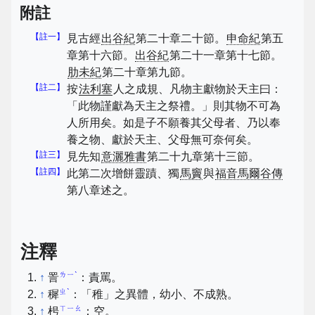
附註
【註一】
見古經
出谷紀
第二十章二十節。
申命紀
第五
章第十六節。
出谷紀
第二十一章第十七節。
肋未紀
第二十章第九節。
【註二】
按
法利塞
人之成規、凡物主獻物於天主曰：
「此物謹獻為天主之祭禮。」則其物不可為
人所用矣。如是子不願養其父母者、乃以奉
養之物、獻於天主、父母無可奈何矣。
【註三】
見先知
意灑雅書
第二十九章第十三節。
【註四】
此第二次增餅靈蹟、獨
馬竇
與
福音馬爾谷傳
第八章述之。
注釋
ㄌㄧˋ
↑
詈
：責罵。
ㄓˋ
↑
穉
：「稚」之異體，幼小、不成熟。
ㄒㄧㄠ
↑
枵
：空。