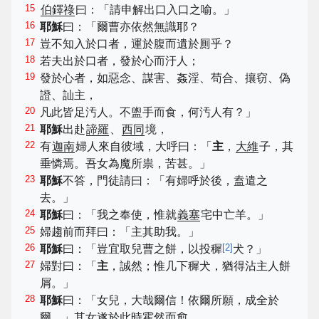
15
伯鐸祿
曰：「請申解出口入口之喻。」
16
耶穌
曰：「爾曹亦依然無識耶？
17
豈不知入於口者，運於腹而遺於厠乎？
18
若夫出於口者，發於心而汙人；
19
發於心者，如惡念、謀害、姦淫、苟合、攘窃、偽
證、訕主，
20
凡此皆足汚人。不盥手而食，何汚人有？」
21
耶穌
出赴
諦羅
、
西同
境，
22
有
迦南
婦人來自彼域，大呼曰：「
主
，
大維
子，其
垂憐焉。吾女為魔所祟，苦甚。」
23
耶穌
不答，門徒請曰：「有婦呼於後，盍遣之
去。」
24
耶穌
曰：「我之奉使，惟就
義塞
宅中亡羊。」
25
婦趨前而拜曰：「主其助我。」
26
[
2
]
耶穌
曰：「豈宜取兒曹之餅，以投穉
犬？」
27
婦對曰：「
主
，誠然；惟几下穉犬，猶得沾主人餅
屑。」
28
耶穌
曰：「女兒，大哉爾信！依爾所願，成全於
爾。」其女遂於此時霍然而愈。