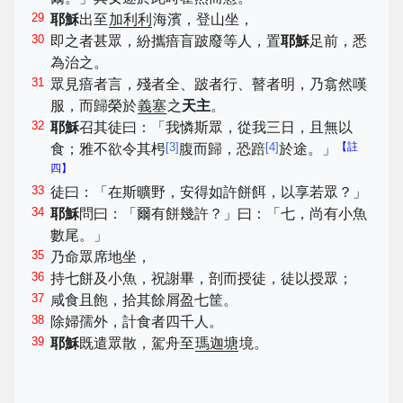
29
耶穌
出至
加利利
海濱，登山坐，
30
即之者甚眾，紛攜瘖盲跛廢等人，置
耶穌
足前，悉
為治之。
31
眾見瘖者言，殘者全、跛者行、瞽者明，乃翕然嘆
服，而歸榮於
義塞
之
天主
。
32
耶穌
召其徒曰：「我憐斯眾，從我三日，且無以
[
3
]
[
4
]
【註
食；雅不欲令其枵
腹而歸，恐踣
於途。」
四】
33
徒曰：「在斯曠野，安得如許餅餌，以享若眾？」
34
耶穌
問曰：「爾有餅幾許？」曰：「七，尚有小魚
數尾。」
35
乃命眾席地坐，
36
持七餅及小魚，祝謝畢，剖而授徒，徒以授眾；
37
咸食且飽，拾其餘屑盈七筐。
38
除婦孺外，計食者四千人。
39
耶穌
既遣眾散，駕舟至
瑪迦塘
境。