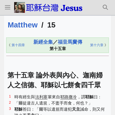
Matthew
/
15
新經全集
／
福音馬竇傳
《
第十四章
第十六章
》
第十五章
第十五章 論外表與內心、迦南婦
人之信德、耶穌以七餅食四千眾
1
時有經生與
法利塞
輩來自
耶路撒冷
，謂
耶穌
曰：
2
「爾徒違古人遺規，不盥手而食，何也？」
3
耶穌
答曰：「爾等以遺規而違犯
天主
誡命，則又何