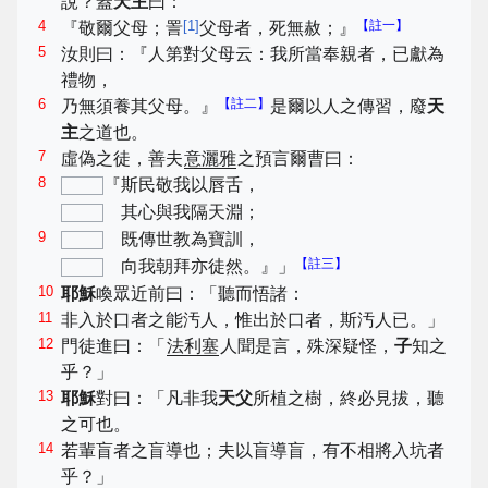
說？蓋
天主
曰：
4
[
1
]
【註一】
『敬爾父母；詈
父母者，死無赦；』
5
汝則曰：『人第對父母云：我所當奉親者，已獻為
禮物，
6
【註二】
乃無須養其父母。』
是爾以人之傳習，廢
天
主
之道也。
7
虛偽之徒，善夫
意灑雅
之預言爾曹曰：
8
『斯民敬我以唇舌，
其心與我隔天淵；
9
既傳世教為寶訓，
【註三】
向我朝拜亦徒然。』」
10
耶穌
喚眾近前曰：「聽而悟諸：
11
非入於口者之能汚人，惟出於口者，斯汚人已。」
12
門徒進曰：「
法利塞
人聞是言，殊深疑怪，
子
知之
乎？」
13
耶穌
對曰：「凡非我
天父
所植之樹，終必見拔，聽
之可也。
14
若輩盲者之盲導也；夫以盲導盲，有不相將入坑者
乎？」