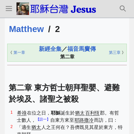
Matthew
/
2
新經全集
／
福音馬竇傳
《
第一章
第三章
》
第二章
第二章 東方哲士朝拜聖嬰、避難
於埃及、諸聖之被殺
1
希祿
在位之日，
耶穌
誕生於
猶太
百利恆
郡。有哲
【註一】
士數人，
自東方來至
耶路撒冷
而訪，曰：
2
「適生
猶太
人之王何在？吾儕既見其星於東方，特