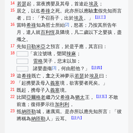
14
若瑟
起，當夜携嬰及其母，首途赴
埃及
；
15
居之，以迄
希祿
之死。此亦所以應驗
主
假先知而言
【註三】
者，曰：「予召吾子，出於
埃及
。」
16
[
2
]
當時
希祿
知為哲士所紿
，怒甚；乃按其所告年
月，遣人就
百利恆
及隣境，凡二歲以下之嬰孩，盡
殲之。
17
先知
日勒米亞
之預言，於是乎應，其言曰：
18
「哀泣號咷，聲聞
辣麻
；
雷格
哭子，悲末以加；
[
3
]
【註四】
諸嬰盡殤
，何由慰他？」
19
迨
希祿
既亡，
主
之天神夢示
若瑟
於
埃及
曰：
20
「起携嬰及母入
義塞
境，欲害嬰者死矣。」
21
既起，携母子入
義塞
境。
22
【註五】
比聞
亞爾格老
繼乃父
希祿
為
猶太
王，
不敢
前進；復得夢示往
加利利
，
23
抵
納匝勒
城，遂庽焉。是亦所以應先知所言：「彼
【註六】
將稱為
納匝勒
人」云耳。