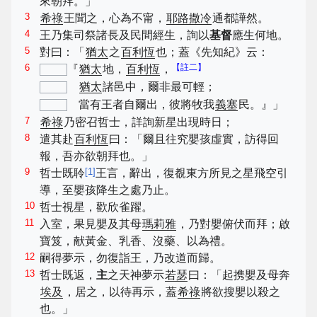
來朝拜。」
3
希祿
王聞之，心為不甯，
耶路撒冷
通都譁然。
4
王乃集司祭諸長及民間經生，詢以
基督
應生何地。
5
對曰：「
猶太
之
百利恆
也；蓋《先知紀》云：
6
【註二】
『
猶太
地，
百利恆
，
猶太
諸邑中，爾非最可輕；
當有王者自爾出，彼將牧我
義塞
民。』」
7
希祿
乃密召哲士，詳詢新星出現時日；
8
遣其赴
百利恆
曰：「爾且往究嬰孩虛實，訪得回
報，吾亦欲朝拜也。」
9
[
1
]
哲士既聆
王言，辭出，復覩東方所見之星飛空引
導，至嬰孩降生之處乃止。
10
哲士視星，歡欣雀躍。
11
入室，果見嬰及其母
瑪莉雅
，乃對嬰俯伏而拜；啟
寶笈，献黃金、乳香、沒藥、以為禮。
12
嗣得夢示，勿復詣王，乃改道而歸。
13
哲士既返，
主
之天神夢示
若瑟
曰：「起携嬰及母奔
埃及
，居之，以待再示，蓋
希祿
將欲搜嬰以殺之
也。」