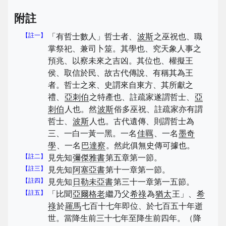
附註
【註一】
「有哲士數人」哲士者、
波斯
之巫祝也、職
掌祭祀、兼司卜筮。其學也、究天象人事之
預兆、以察未來之吉凶。其位也、權擬王
侯、取信於民、故古代傳說、有稱其為王
者。哲士之來、史謂來自東方、其所獻之
禮、
亞刺伯
之特產也、註疏家遂謂哲士、
亞
刺伯
人也。然
波斯
俗多巫祝、註疏家亦有謂
哲士、
波斯
人也。古代遺傳、則謂哲士為
三、一白一黃一黑。一名
佳羈
、一名
墨奇
學
、一名
巴達察
。然此俱無史傳可據也。
【註二】
見先知
彌傑雅書
第五章第一節。
【註三】
見先知
阿塞亞書
第十一章第一節。
【註四】
見先知
日勒未亞書
第三十一章第一五節。
【註五】
「比聞
亞爾格老
繼乃父
希祿
為
猶太
王」、
希
祿
於
羅馬
七百十七年即位、於七百五十年逝
世。當降生前三十七年至降生前四年。（降