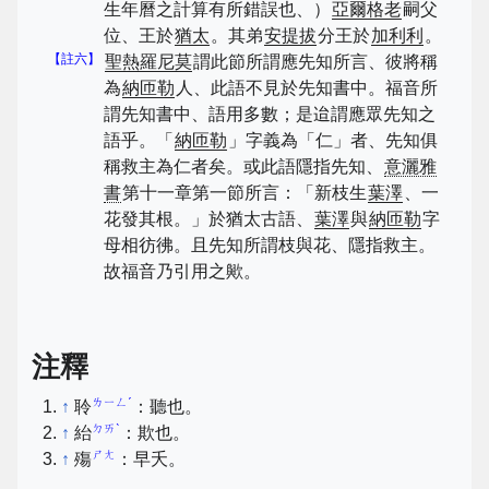
生年曆之計算有所錯誤也、）
亞爾格老
嗣父
位、王於
猶太
。其弟
安提拔
分王於
加利利
。
【註六】
聖熱羅尼莫
謂此節所謂應先知所言、彼將稱
為
納匝勒
人、此語不見於先知書中。福音所
謂先知書中、語用多數；是迨謂應眾先知之
語乎。「
納匝勒
」字義為「仁」者、先知俱
稱救主為仁者矣。或此語隱指先知、
意灑雅
書
第十一章第一節所言：「新枝生
葉澤
、一
花發其根。」於猶太古語、
葉澤
與
納匝勒
字
母相彷彿。且先知所謂枝與花、隱指救主。
故福音乃引用之歟。
注釋
ㄌㄧㄥˊ
↑
聆
：聽也。
ㄉㄞˋ
↑
紿
：欺也。
ㄕㄤ
↑
殤
：早夭。