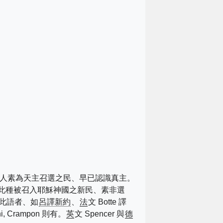
人素為天主召選之民、早已認識真主。
此種被召入耶穌神國之新民、素非選
此語者、如
呂譯新約
、
法
文 Botte 譯
ni, Crampon 則有。
英
文 Spencer 與
德