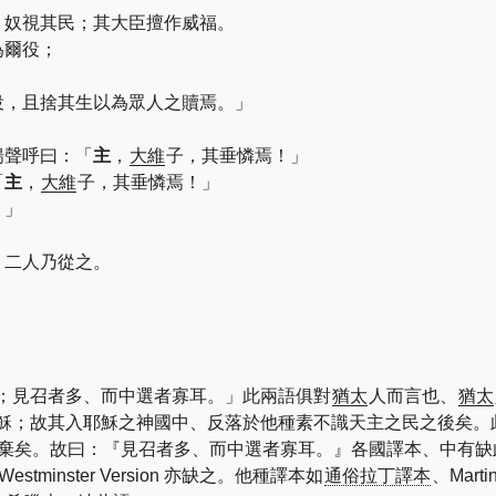
，奴視其民；其大臣擅作威福。
為爾役；
役，且捨其生以為眾人之贖焉。」
揚聲呼曰：「
主
，
大維
子，其垂憐焉！」
「
主
，
大維
子，其垂憐焉！」
？」
。二人乃從之。
；見召者多、而中選者寡耳。」此兩語俱對
猶太
人而言也、
猶太
穌；故其入耶穌之神國中、反落於他種素不識天主之民之後矣。
棄矣。故曰：『見召者多、而中選者寡耳。』各國譯本、中有缺
 與 Westminster Version 亦缺之。他種譯本如
通俗拉丁譯本
、Marti