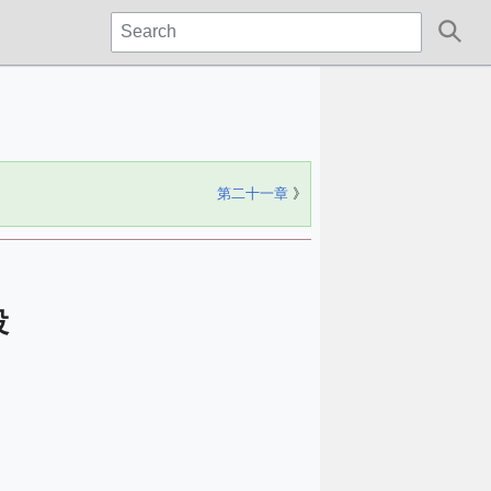
第二十一章
》
役