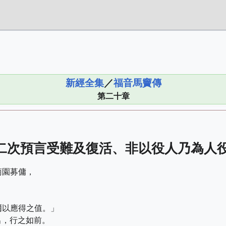
新經全集
／
福音馬竇傳
第二十章
二次預言受難及復活、非以役人乃為人
萄園募傭，
；
爾以應得之值。」
出，行之如前。