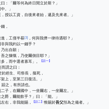
之曰：「爾等何為終日閒立於斯？」
園中。」
至，授以工資，自後來者始，遞及先來者。」
一錢，
[
3
]
後進，工僅半晷
，何與我儕一律待遇耶？」
爾非與我約以一錢乎？
，乃出自願；
？吾之慷慨，乃使爾側目耶？」
【註一】
者多，而中選者寡耳」。
徒而謂之曰：
付於經生、司祭長，擬死，
字架上，至第三日復活。」
，跽之，有所請也。
我二子，在爾國中，一坐爾右，一坐爾左。」
飲之爵，爾能飲乎？」曰：「能。」
【註二】
我左右，非我能賜，
惟賜於
吾父
預為之備者。」