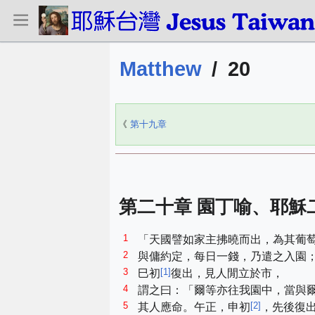
Matthew
/
20
《
第十九章
第二十章 園丁喻、耶穌
1
「天國譬如家主拂曉而出，為其葡
2
與傭約定，每日一錢，乃遣之入園
3
[
1
]
巳初
復出，見人閒立於市，
4
謂之曰：「爾等亦往我園中，當與
5
[
2
]
其人應命。午正，申初
，先後復