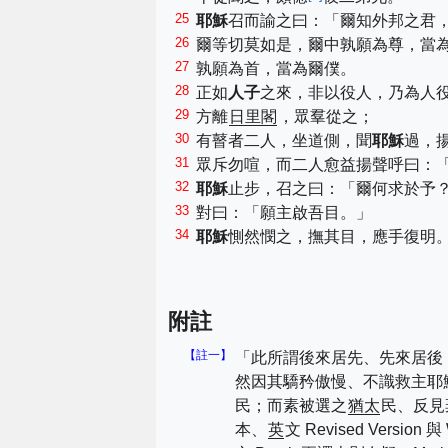
25
耶穌
召而諭之曰：「爾知外邦之君
26
爾等切莫如是，爾中孰願為尊，當
27
孰願為首，當為爾僕。
28
正如
人子
之來，非以役人，乃為人
29
方離
日里閣
，眾羣從之；
30
有瞽者二人，坐道側，聞
耶穌
過，
31
眾斥勿喧，而二人愈益揚聲呼曰：
32
耶穌
止步，召之曰：「爾何求於予
33
對曰：「願主啟吾目。」
34
耶穌
惻然憫之，撫其目，應手復明
附註
【註一】
「此所謂後來居先、先來居後
然因其驕矜傲慢、不識救主耶
民；而素被選之
猶太
民、反見
本、
英
文 Revised Version