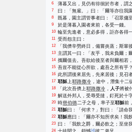
6
薄暮又出，見仍有徘徊於市者，謂
7
曰：「無雇。」曰：「爾等亦往我
8
既暮，園主謂管事者曰：「召眾傭
9
於是薄暮入園者來前，各受一錢。
10
輪至先進者，意必多得，詎亦各得
11
受而怨主曰：
12
「我儕辛勞終日，備嘗炎蒸；斯輩
13
主謂其一曰：「友乎，我未負爾；
14
攜爾值去。吾欲給後至者與爾相若
15
吾豈不能從心所欲，處吾之所有乎
16
此所謂後來居先，先來居後；見召
17
耶穌
上
耶路撒冷
，途中，潛集十二
18
「此次吾儕上
耶路撒冷
，
人子
將被
19
解送外邦人，受辱受撻，釘死於十
20
時
慈伯德
二子之母，率子至
耶穌
前
21
耶穌
曰：「何求？」對曰：「請命
22
耶穌
應曰：「爾亦不知所求矣！我
23
曰：「我飲之爵，爾必飲之；至坐
24
[
4
]
十徒聞之，頗憾
彼二弟兄。