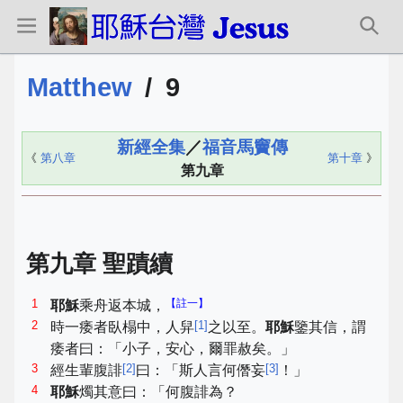
Matthew
/
9
新經全集
／
福音馬竇傳
《
第八章
第十章
》
第九章
第九章 聖蹟續
1
【註一】
耶穌
乘舟返本城，
2
[
1
]
時一痿者臥榻中，人舁
之以至。
耶穌
鑒其信，謂
痿者曰：「小子，安心，爾罪赦矣。」
3
[
2
]
[
3
]
經生輩腹誹
曰：「斯人言何僭妄
！」
4
耶穌
燭其意曰：「何腹誹為？