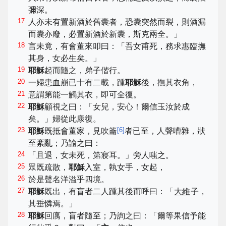
彌深。
17
人亦未有置新酒於舊囊者，恐囊突然而裂，則酒漏
而囊亦廢，必置新酒於新囊，斯克兩全。」
18
言未竟，有會董來叩曰：「吾女甫死，務求惠臨撫
其身，女必生矣。」
19
耶穌
起而隨之，弟子偕行。
20
一婦患血崩已十有二載，踵
耶穌
後，撫其衣角，
21
意謂第能一觸其衣，即可全復。
22
耶穌
顧視之曰：「女兒，安心！爾信玉汝於成
矣。」婦從此康復。
23
[
6
]
耶穌
既抵會董家，見吹籥
者已至，人聲嘈雜，狀
至紊亂；乃諭之曰：
24
「且退，女未死，第寢耳。」旁人嗤之。
25
眾既疏散，
耶穌
入室，執女手，女起，
26
於是聲名洋溢乎四境。
27
耶穌
既出，有盲者二人踵其後而呼曰：「
大維
子，
其垂憐焉。」
28
耶穌
回庽，盲者隨至；乃詢之曰：「爾等果信予能