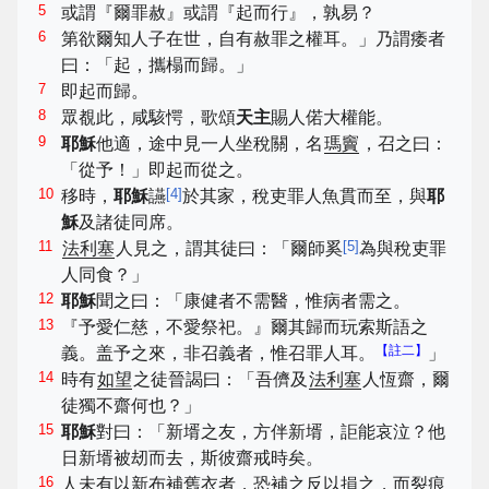
5
或謂『爾罪赦』或謂『起而行』，孰易？
6
第欲爾知人子在世，自有赦罪之權耳。」乃謂痿者
曰：「起，攜榻而歸。」
7
即起而歸。
8
眾覩此，咸駭愕，歌頌
天主
賜人偌大權能。
9
耶穌
他適，途中見一人坐稅關，名
瑪竇
，召之曰：
「從予！」即起而從之。
10
[
4
]
移時，
耶穌
讌
於其家，稅吏罪人魚貫而至，與
耶
穌
及諸徒同席。
11
[
5
]
法利塞
人見之，謂其徒曰：「爾師奚
為與稅吏罪
人同食？」
12
耶穌
聞之曰：「康健者不需醫，惟病者需之。
13
『予愛仁慈，不愛祭祀。』爾其歸而玩索斯語之
【註二】
義。盖予之來，非召義者，惟召罪人耳。
」
14
時有
如望
之徒晉謁曰：「吾儕及
法利塞
人恆齋，爾
徒獨不齋何也？」
15
耶穌
對曰：「新壻之友，方伴新壻，詎能哀泣？他
日新壻被刼而去，斯彼齋戒時矣。
16
人未有以新布補舊衣者，恐補之反以損之，而裂痕