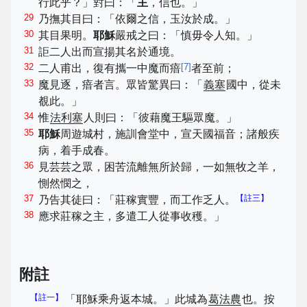
行此乎？」對曰：「
主
，信也。」
29
乃撫其目曰：「依爾之信，玉汝於成。」
30
其目果明。
耶穌
嚴戒之曰：「慎毋令人知。」
31
詎二人出而宣揚其名於通境。
32
[
7
]
二人甫出，復有攜一中魔而瘖
者至前；
33
魔見逐，瘖者言。眾皆驚異曰：「
義塞
國中，從未
覩此。」
34
惟
法利塞
人則曰：「彼藉魔王驅眾魔。」
35
耶穌
周遊城村，施訓會堂中，宣天國福音；諸般疾
病，着手成春。
36
見芸芸之眾，困苦流離無所於歸，一如無牧之羊，
惻然憫之，
37
【註三】
乃告其徒曰：「莊稼實豐，而工作乏人。
38
應求莊稼之主，多遣工人從事收穫。」
附註
【註一】
「耶穌乘舟返本城。」此城為
葛法農
也。按