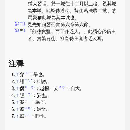
猶太
習慣、於一城住十二月以上者、視其城
為本城、耶穌傳道時、留住
葛法農
二載、故
馬竇
稱此城為其本城也。
【註二】
見先知
何瑟亞書
第六章第六節。
【註三】
「莊稼實豐、而工作乏人。」此謂心欲信主
者、實繁有徒、惟宣傳主道者乏人耳。
注釋
ㄩˊ
↑
舁
：舉也。
ㄈㄟˇ
↑
誹
：誹謗。
ㄐㄧㄢˋ
ㄨㄤˋ
↑
僭
：越權。妄
：自大。
ㄧㄢˋ
↑
讌
：晏也。
ㄒㄧ
↑
奚
：為何。
ㄩㄝˋ
↑
籥
：短笛。
ㄧㄣ
↑
瘖
：啞也。