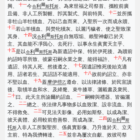
十一
爾
興、
今
利
托
、為來世福之司祭首、攜較前廣
合
斯
斯
十二
且備、非人工所製幄、卽其製式、與前特異、
並所攜
非牡山羊牡犢血、乃以己血而來、入聖所一次而成永贖、
十三
若山羊犢血、與焚牝犢灰、以灑汚穢者、使之聖致潔
十四
爾
其身、
况
利
托
自無瑕垢、賴聖神獻己於天
合
斯
斯
主、其血能不凈我心、去死行、以事永生眞實天主乎、
十五
爾
是以
利
托
為新遺詔中保、特於伊死後、為贖前
合
斯
斯
十六
約詔時罪所致、彼蒙召嗣永業之衆、能得福許、
凡有
十七
遺詔、待其人死、然後遵之、
因遺詔惟死後始克適
十八
用、詔者若生、其詔語不能適用、
故前約詔立、亦非
十九
不堅以血、
蓋
摩伊些
遵命、以法律諸條、於民宣讀
乙
後、取犢羊血和水、及絳氂、束牛膝草、灑載書及衆民、
二十
二一
曰、此天主所諭爾約詔血、
嗣幃與禮器、皆徧灑
二二
之、
總之、依法律凡事物多以血致潔、設非流血、則
二三
不得救免、
可見法天影像、必用如斯祭、以成為潔、
二四
爾
彼天眞體、必用較前愈善祭、而成為潔、
因
利
合
斯
托
入非人工所製聖所、係眞實影像、乃升進於天、立天
斯
二五
主前、特為我儕轉達、
並非為屢次自獻、效彼司祭