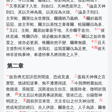
我子、今日生爾、繼復曰、吾必為其父、彼必為我子、
六
七
又導其冡子入世、則命曰、天神悉當拜之、
論及天神
八
則曰、其以天神為風、以其役為火燄、
論及子則曰、
九
主宰歟、爾寶位永世靡旣、爾國柄乃義柄、
爾好義而
惡惡、故主宰歟、爾主以喜悅之膏膏爾、較賜爾侣為多、
十
十一
又曰、主歟、爾原始肇基乎地、天亦爾手造功、
彼
十二
終息滅、惟爾仍存、彼必敝如衣服然、
爾以之如衣卷
十三
置之、彼亦必更易、惟爾依然不變、爾夀無疆、
且天
十四
主曾對何天神曰、坐我右、迨我置爾仇為足凳、
彼天
神非皆執事神、奉遣特事凡將得救之人乎、
第二章
一
二
故吾儕尤宜詳思所聞道、恐或見遺、
蓋藉天神傳之言
三
實堅、致諸犯逆事、無不遭應得譴、
今我儕輕棄如此
救贖道、焉能逭、况斯道始主自言、後親聆者、徵明於我
四
儕、
天主且以奇蹟異事諸異能、曁依己志、分賜聖神
五
六
明證之、
因前所言來世、天主非以之付天神治理、
然或有證於經曰、夫人伊誰、爾垂念之、人子為誰、爾眷