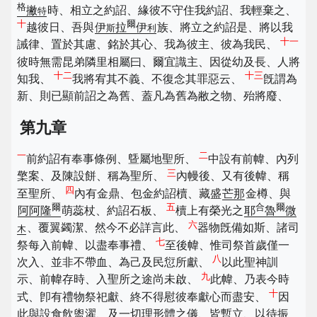
格
撇
時、相立之約詔、緣彼不守住我約詔、我輕棄之、
特
十
爾
越彼日、吾與
伊
拉
伊
族、將立之約詔是、將以我
斯
利
十一
誡律、置於其慮、銘於其心、我為彼主、彼為我民、
彼時無需昆弟隣里相屬曰、爾宜識主、因從幼及長、人將
十二
十三
知我、
我將宥其不義、不復念其罪惡云、
旣謂為
新、則已顯前詔之為舊、蓋凡為舊為敝之物、殆將廢、
第九章
一
二
前約詔有奉事條例、曁屬地聖所、
中設有前幃、內列
三
檠案、及陳設餅、稱為聖所、
內幔後、又有後幃、稱
四
至聖所、
內有金鼎、包金約詔櫝、藏盛
芒那
金樽、與
爾
五
合
爾
阿阿隆
萌蕊杖、約詔石板、
櫝上有榮光之
耶
魯
微
六
、覆翼蠲潔、然今不必詳言此、
器物旣備如斯、諸司
木
七
祭每入前幃、以盡奉事禮、
至後幃、惟司祭首歲僅一
八
次入、並非不帶血、為己及民愆所獻、
以此聖神訓
九
示、前幃存時、入聖所之途尚未啟、
此幃、乃表今時
十
式、卽有禮物祭祀獻、終不得慰彼奉獻心而盡安、
因
此與設食飲盥濯、及一切理形體之儀、皆暫立、以待振