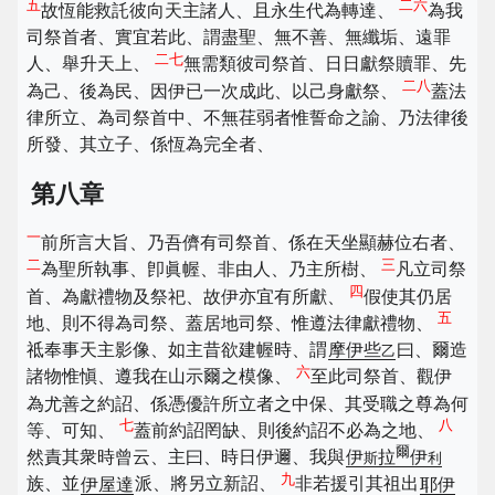
五
二六
故恆能救託彼向天主諸人、且永生代為轉達、
為我
司祭首者、實宜若此、謂盡聖、無不善、無纖垢、遠罪
二七
人、舉升天上、
無需類彼司祭首、日日獻祭贖罪、先
二八
為己、後為民、因伊已一次成此、以己身獻祭、
蓋法
律所立、為司祭首中、不無荏弱者惟誓命之諭、乃法律後
所發、其立子、係恆為完全者、
第八章
一
前所言大旨、乃吾儕有司祭首、係在天坐顯赫位右者、
二
三
為聖所執事、卽眞幄、非由人、乃主所樹、
凡立司祭
四
首、為獻禮物及祭祀、故伊亦宜有所獻、
假使其仍居
五
地、則不得為司祭、蓋居地司祭、惟遵法律獻禮物、
祗奉事天主影像、如主昔欲建幄時、謂
摩伊些
曰、爾造
乙
六
諸物惟愼、遵我在山示爾之模像、
至此司祭首、觀伊
為尤善之約詔、係憑優許所立者之中保、其受職之尊為何
七
八
等、可知、
蓋前約詔罔缺、則後約詔不必為之地、
爾
然責其衆時曾云、主曰、時日伊邇、我與
伊
拉
伊
斯
利
九
族、並
伊屋達
派、將另立新詔、
非若援引其祖出
耶伊