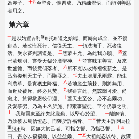
十四
為赤子、
至堅食、惟習成、乃精練覺悟、而能別善惡
者用之、
第六章
一
爾
是以姑置
利
托
道之始端、而轉向成全、並不復
合
斯
斯
二
創基、若改悔死行、信從天主、
領洗撫手、死者復
三
四
活、受永審判諸道是、
然蒙主允、為此我亦願、
蓋
五
已蒙燭明、嘗受天錫分膺聖神、
並嘗味主善言、及來
六
世盛德、而後竟傾落者、
所不克以改悔禮復新之、是
七
己衷復刑天主子、而顯辱之、
夫土壤屢承雨露、能生
八
利農草、是實獲主降福、
若地叢生荊棘、則將無用、
九
而近於被斥、終必見焚、
我雖言此、然諒爾可愛、尚
十
愈此、於得救恩較伊邇、
蓋天主至公、必不忘爾功、
及愛慕勞、乃為主名所施、卽素事聖徒、至今仍事之功、
十一
十二
我願爾衆至終失此殷勤、以堅心於望、
離懈惰、
十三
乃效彼以篤信恆忍、而獲所許福音、
昔天主許
阿
拉
烏
爾
十四
阿
時、因無大於己者、可指之誓、乃指己誓、
木
十五
曰、吾必以福福爾、以益益爾、
大祖能忍以待、故獲