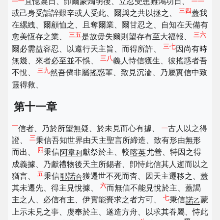
宜憶曩日、卽爾蒙燭明後、立忍受患難鴻功日、
三四
或己身受詬誶艱辛或人受此、爾與之共以拯之、
蓋我
在縲絏、爾顧恤之、且奪爾業、爾甘忍之、自知在天備有
三五
三六
愈美恆存之業、
是故毋失爾則望存有至大福報、
三七
爾必需益容忍、以遵行天主旨、而得所許、
因尚有時
三八
無幾、來者必至並不悞、
義人恃信獲生、彼搖惑者吾
三九
不悅、
然吾儕非屬搖惑輩、致見沉淪、乃屬實信中致
靈得救、
第十一章
一
二
信者、乃於所望無疑、於未見而心有據、
古人以之得
三
證、
秉信吾知世界由天主聖言所締造、致有形由無形
四
而出、
秉信
阿韋
獻祭於主、較
喀英
尤善、特因之得
利
成義據、乃獻禮物後天主所錫者、卽恃此信其人逝而以之
五
猶言、
秉信
耶諾
獲遷世不死而杳、因天主遷移之、蓋
合
六
其未遷先、得主見悅據、
而無信不能見悅於主、蓋謁
七
主之人、必信有主、伊實能賚求之者方可、
秉信
諾
蒙
乙
上示未見之事、虔奉於主、遂造方舟、以求其眷屬、恃此