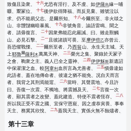
十六
致傷且染衆、
尤恐有淫行、及不虔、如
伊薩
緣一哺
烏
十七
啜、鬻冡位、
後伊欲得降福、而反見棄、雖號泣以
十八
求、仍不能易父志、是爾所知、
今爾所至、非火燄之
十九
山、非靉靆幽暗暴風、
非號角音、諭語雷鳴、聞之
二十
者、請毋復言、
因衆弗能忍此嚴誡、曰、雖走獸觸
二一
山、必見石擊、
且彼諸蹟可畏、至
摩伊些
亦曾云、
乙
二二
吾恐懼戰慄、
爾所至者、乃
西翁
山、永生天主城、天
爾
二三
上
耶魯
薩利
萬萬天神、
榮光之集、聚錄於天冡子
木
二四
之會、鞫衆之主、義人已全之靈神、
伊伊穌
新遺詔
斯
二五
中保濯潔之血、較
阿韋
血所言為尤善者、
愼毋違如
利
此語者、蓋在地傳命者、彼違之猶不能免、况自天而言
二六
者、我背之其刑焉能逭、
當時、其聲震地、今且許
二七
曰、吾復一次震、不獨地、將震撼及天、
言復一次
二八
者、顯其震者之改變、蓋此建造、特使不震者恆存、
所以我正受不震之國、宜保守恩寵、因之虔恭寅畏、事奉
二九
天主、務冀其欣悅、
蓋我天主、實係火無不蝕燼者、
第十三章