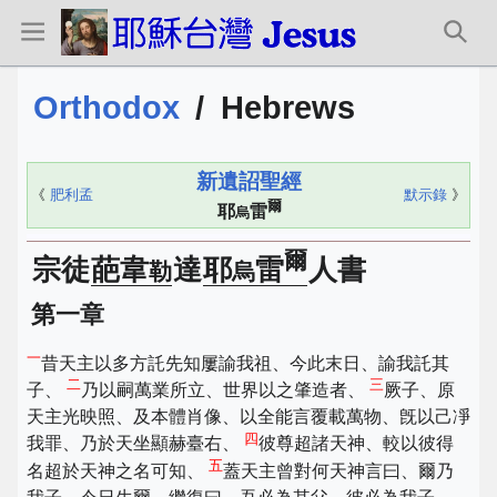
Orthodox
/
Hebrews
新遺詔聖經
《
肥利孟
默示錄
》
爾
耶
雷
烏
爾
宗徒
葩韋
達
耶
雷
人書
勒
烏
第一章
一
昔天主以多方託先知屢諭我祖、今此末日、諭我託其
二
三
子、
乃以嗣萬業所立、世界以之肇造者、
厥子、原
天主光映照、及本體肖像、以全能言覆載萬物、旣以己凈
四
我罪、乃於天坐顯赫臺右、
彼尊超諸天神、較以彼得
五
名超於天神之名可知、
蓋天主曾對何天神言曰、爾乃