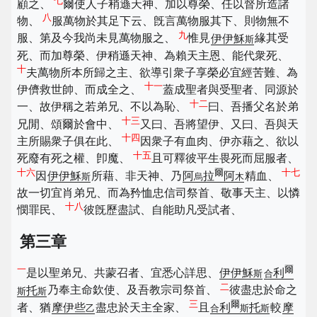
七
顧之、
爾使人子稍遜天神、加以尊榮、任以督所造諸
八
物、
服萬物於其足下云、旣言萬物服其下、則物無不
九
服、第及今我尚未見萬物服之、
惟見
伊伊穌
緣其受
斯
死、而加尊榮、伊稍遜天神、為賴天主恩、能代衆死、
十
夫萬物所本所歸之主、欲導引衆子享榮必宜經苦難、為
十一
伊儕救世帥、而成全之、
蓋成聖者與受聖者、同源於
十二
一、故伊稱之若弟兄、不以為恥、
曰、吾播父名於弟
十三
兄閒、頌爾於會中、
又曰、吾將望伊、又曰、吾與天
十四
主所賜衆子俱在此、
因衆子有血肉、伊亦藉之、欲以
十五
死廢有死之權、卽魔、
且可釋彼平生畏死而屈服者、
十六
爾
十七
因
伊伊穌
所藉、非天神、乃
阿
拉
阿
精血、
斯
烏
木
故一切宜肖弟兄、而為矜恤忠信司祭首、敬事天主、以憐
十八
憫罪民、
彼旣歷盡試、自能助凡受試者、
第三章
一
爾
是以聖弟兄、共蒙召者、宜悉心詳思、
伊伊穌
利
斯
合
二
托
乃奉主命欽使、及吾教宗司祭首、
彼盡忠於命之
斯
斯
三
爾
者、猶
摩伊些
盡忠於天主全家、
且
利
托
較
摩
乙
合
斯
斯