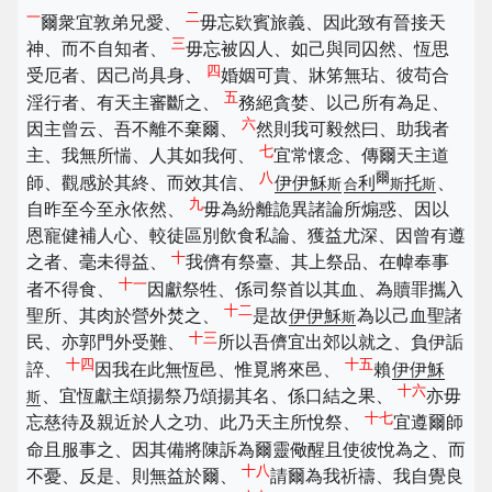
一
二
爾衆宜敦弟兄愛、
毋忘欵賓旅義、因此致有晉接天
三
神、而不自知者、
毋忘被囚人、如己與同囚然、恆思
四
受厄者、因己尚具身、
婚姻可貴、牀笫無玷、彼苟合
五
淫行者、有天主審斷之、
務絕貪婪、以己所有為足、
六
因主曾云、吾不離不棄爾、
然則我可毅然曰、助我者
七
主、我無所惴、人其如我何、
宜常懷念、傳爾天主道
八
爾
師、觀感於其終、而效其信、
伊伊穌
利
托
、
斯
合
斯
斯
九
自昨至今至永依然、
毋為紛離詭異諸論所煽惑、因以
恩寵健補人心、較徒區別飲食私論、獲益尤深、因曾有遵
十
之者、毫未得益、
我儕有祭臺、其上祭品、在幃奉事
十一
者不得食、
因獻祭牲、係司祭首以其血、為贖罪攜入
十二
聖所、其肉於營外焚之、
是故
伊伊穌
為以己血聖諸
斯
十三
民、亦郭門外受難、
所以吾儕宜出郊以就之、負伊詬
十四
十五
誶、
因我在此無恆邑、惟覓將來邑、
賴
伊伊穌
十六
、宜恆獻主頌揚祭乃頌揚其名、係口結之果、
亦毋
斯
十七
忘慈待及親近於人之功、此乃天主所悅祭、
宜遵爾師
命且服事之、因其備將陳訴為爾靈儆醒且使彼悅為之、而
十八
不憂、反是、則無益於爾、
請爾為我祈禱、我自覺良