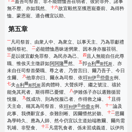
蓋吾司祭首、非不能體恤吾荏弱者、彼於罪外、諸事
十六
無不歷、亦如我然、
故宜毅然至獲恩寵臺前、為得矜
恤、蒙恩寵、適合機宜以助、
第五章
一
凡司祭首、由衆人中、為衆立、以事天主、乃為罪獻禮
二
物與祭祀、
必能體恤愚昧迷惘衆、因本身亦服荏弱、
三
四
是以彼宜獻免罪祭、為民亦為己、
且人無能自任此尊
爾
五
爾
職、惟俟天主徵辟如
阿阿隆
然、
卽
利
托
、亦
合
斯
斯
未自任司祭首榮職、尊之者、乃曾言曰、爾乃吾子、今日
六
合
生爾、
他章亦曰、爾永為司祭、依
哶
伊
些曡
例、
利
克
七
爾
夫
利
托
居肉體時、大聲疾呼、繼之號泣、禱於
合
斯
斯
八
能免其死者、斯得釋己憂懼、
伊雖係子亦以遘難循習
九
十
悅服、
旣成功、則為悅服己者、作得救之緣、
且得
合
十一
天主命、稱其為司祭首、依
哶
伊
些曡
例、
論及
利
克
十二
此事、我儕辭宜多、奈難剖晰、因爾懵然於聽、
思爾
為學時久、應為人師、然今仍宜以主道始端教爾、爾尚需
十三
乳哺、非堅食、
凡需乳食者、係未習成義道、以伊尚