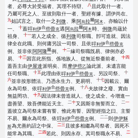
八
者、必尊大於受福者、其理不待辯、
且此取什一者、
乃屬可死之人、至彼則取什一者、聖經有據、謂伊尚在、
九
爾
姑試言之、取什一之
列微
、乘
阿
拉
阿
、亦輸以什
烏
木
十
合
爾
一、
蓋
哶
伊
些曡
遇
阿
拉
阿
時、
例微
尚蘊於
利
克
烏
木
十一
祖身、
若人之成全、循
列微
司祭職、卽可造就、因法
合
律全在此職、則何庸另設一司祭、且依
哶
伊
些曡
利
克
爾
十二
例、並非依
阿阿隆
例、
緣司祭職旣易、律例亦必
十三
十四
易、
因言此所指、係地族人、從無近祭臺前者、
蓋吾主由
伊屋達
派明矣、而
摩伊些
論此派、未遺言能
乙
十五
合
十
任司祭職、
此理由依
哶
伊
些曡
、另設司祭、
利
克
六
十七
並非按形體法、乃憑永生力、更易明、
因載云、爾
合
十八
永為司祭、依
哶
伊
些曡
例、
夫故律之廢、實由
利
克
十九
無益罔功、
因法律未曾造就人、使之成全、今增進一
二十
二一
盡善望、致吾儕能近天主、
又因斯非無誓而立、
蓋彼立為司祭未嘗有誓、惟此有誓、因聖經指之曰、主誓
合
二二
不易、爾永為司祭、依
哶
伊
些曡
例、
則
伊伊穌
利
克
二三
為尤善約詔之中保、
且彼多相繼為司祭者、因死不
斯
二四
二
能常為其職、
若此、則因永存、其司祭職永不易、