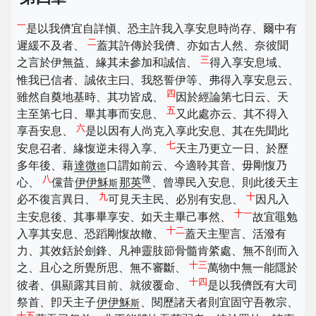
一
是以我儕宜自詳愼、恐主許我入享安息時尚存、爾中有
二
遲緩不及者、
蓋其許傳於我儕、亦如古人然、奈彼聞
三
之言於伊無益、緣其未參加和誠信、
得入享安息域、
惟我已信者、誠依主曰、我怒誓伊等、弗得入享安息云、
四
雖然自奠地基時、其功皆成、
因於經論第七日云、天
五
主至第七日、畢其事而安息、
又此處亦云、其不得入
六
享吾安息、
是以因有人尚克入享此安息、其在先聞此
七
安息召者、緣愎逆未得入享、
天主乃更立一日、於歷
多年後、藉
達微
口謂如前云、今適聆其音、毋剛愎乃
德
八
微
心、
儻昔
伊伊穌
那英
、曾導民入安息、則此後天主
斯
九
十
必不復言異日、
可見天主民、必別有安息、
因凡入
十一
主安息後、其事畢享安、如天主畢己事然、
故宜黽勉
十二
入享其安息、恐蹈剛愎故轍、
蓋天主聖言、活潑有
力、其效銛於劍鋒、凡神靈肢節骨髓肯綮處、無不剖而入
十三
之、且心之所覺所思、無不審斷、
萬物中無一能隱於
十四
彼者、俱顯露其目前、就彼覆命、
是以我儕旣有大司
祭首、卽天主子
伊伊穌
、閱歷諸天者則宜固守吾教宗、
斯
十五