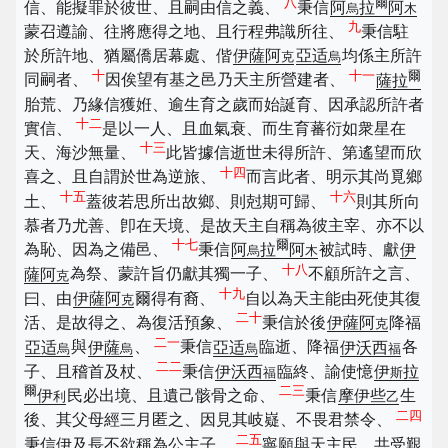
八
爾
信、能擬罪於彼世、且嗣由信之義、
秉信
阿
拉
阿
烏
木
九
蒙召遵諭、往將應得之地、且行程弗識所往、
秉信駐
於所許地、猶屬僑居幕處、偕
伊薩阿
亞适
均係主所許
克
烏
十
十一
爾
同嗣者、
因俟望有基之邑乃天主所營建者、
薩拉
胎荒、乃緣信獲姙、逾生育之歲而始誕育、因承認所許者
十二
實信、
是以一人、且血氣衰、而生育蕃衍如衆星在
十三
天、海沙無量、
此皆據信逝世未得所許、第遙望而欣
十四
喜之、且自謂於世為逆旅、
而言此者、明示其尚覓鄉
十五
十六
土、
蓋彼若思所出故鄉、則尅期可歸、
則其所向
慕者乃尤善、卽在天境、是故天主自稱為彼主宰、亦不以
十七
爾
為恥、因為之備邑、
秉信
阿
拉
阿
被試時、獻
伊
烏
木
十八
薩阿
為祭、蒙許旨仍獻其獨一子、
不顧所許之言、
克
十九
曰、由
伊薩阿
爾得有裔、
自以為天主能由死使其復
克
二十
活、是故得之、為復活預象、
秉信於後
伊薩阿
降福
克
二一
亞适
與
伊薩
、
秉信
亞适
臨逝、降福
伊沃西
各
烏
烏
烏
福
二二
子、且稽首及杖、
秉信
伊沃西
臨終、諭使憶
伊
拉
福
斯
爾
二三
伊
民必出境、且遺己骸骨之命、
秉信
摩伊些
生
利
乙
二四
後、其父母經三月匿之、因見其岐嶷、不畏君禁令、
二五
秉信伊及長不欲稱為公主子、
寧願與天主民、共受艱