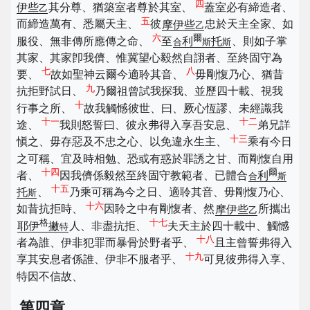
四
伊些
其分尊、猶築室者尊於其室、
蓋室必有締造者、
乙
五
而締造萬有、悉屬天主、
彼
摩伊些
忠於天主全家、如
乙
六
爾
服役、無非傳所應傳之命、
至
利
托
、則如子掌
合
斯
斯
其家、其家卽我儕、惟冀望心毅然自詡者、至終固守為
七
八
要、
故如聖神云爾今適聆其音、
毋剛愎乃心、猶昔
九
抗拒野試日、
乃爾祖曾試我探我、並歷四十載、視我
十
行事之所、
故我觸憾彼世、曰、厥心恆謬、未經識我
十一
十二
途、
我則怒誓曰、彼永弗得入享吾安息、
弟兄詳
十三
愼之、毋存惡及不忠之心、以免違永生主、
乘有今日
之可稱、宜及時相勉、恐或有惑於罪誘之甘、而剛愎自用
十四
爾
者、
因我儕係毅然至終固守教範者、已體合
利
合
斯
十五
托
、
乃乘可稱為今之日、適聆其音、毋剛愎乃心、
斯
十六
如昔抗拒時、
因聆之中有剛愎者、然
摩伊些
所攜出
乙
格
十七
耶伊
撇
人、非盡抗拒、
夫天主於四十載中、觸憾
特
十八
者為誰、伊非犯罪而暴骨於野者乎、
且主曾誓弗得入
十九
享其安息者係誰、伊非不服者乎、
可見彼弗得入享、
特因不信故、
第四章