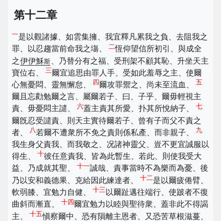
第十二章
一
是以觀諸據、如雲集擁、我宜釋凡累我之負、去阻我之
二
罪、以忍趨當前命我之塲、
恆仰望信所初引、與成全
之
伊伊穌
、乃替分有之福、受刑架不顧其恥、升坐天主
斯
三
寶位右、
爾宜追思由罪人手、受如此羞辱之主、使爾
四
五
心無憂悶、靈無懈怠、
爾攻罪禦之、尚未至流血、
爾且忘勸勉爾之言、屬爾若子、曰、子乎、爾毋輕視主
六
七
責、毋憂悶主譴、
蓋主責其所愛、扑其所悅納子、
爾旣忍受譴責、則天主實待爾若子、曾有子而父不責之
八
九
者、
若爾不遭衆所不免之責則係私產、而非親子、
我生身父責我、而我敬之、况諸神靈父、豈不更宜誠服以
十
得生、
彼任意責我、皆為此暫生、若此、則使我受大
十一
益、乃成就其聖、
誠哉、責事當時不為樂而為憂、後
十二
乃以安和義德果、克給因此練達者、
是以爾疲倦臂、
十三
軟弱膝、宜勉力自健、
以爾趾邁往端行、使跛者不復
十四
曲斜而漸直、
爾宜勉力以睦與聖待衆、蓋非此不得謁
十五
主、
愼察爾中、恐有隕離主恩者、又恐苦草根滋蔓、