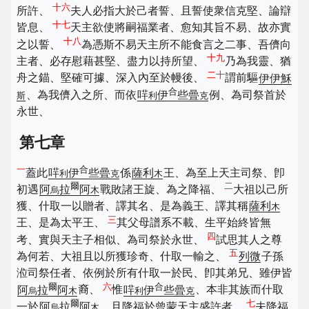
十六
所許、
夫人必指大於己者誓、且誓使衆信克堅、論辯
十七
皆息、
天主欲使將嗣福業者、愈知其旨不易、故亦實
十八
之以誓、
為憑斯不易天主所不能食言之二事、吾儕向
十九
主者、必存慰藉甚堅、盡力以持所望、
乃為我靈、猶
二十
舟之錨、堅確可據、深入內至於幔後、
謂前驅
伊伊穌
合
、為我儕入之所、而依
哶
伊
些曡
例、為司祭首於
斯
利
克
永世、
第七章
一
合
蓋此
哶
伊
些曡
係
薩利
王、為至上天主司祭、卽
利
克
木
爾
二
初遇
阿
拉
阿
戰敗諸王旋、為之降福、
大祖以己所
烏
木
獲、什取一以贈者、譯其名、是為義王、譯其稱
薩利
木
三
王、是為太平王、
其父母譜系不載、生平始終皆無
四
考、實與天主子相似、為司祭於永世、
試思其人之尊
五
為何若、大祖且以所獲珍奇、什取一輸之、
列微
子孫
涖司祭任者、依例於所有什取一於民、卽其弟兄、雖伊皆
爾
六
合
阿
拉
阿
裔、
惟
哶
伊
些曡
、本非其族而什取
烏
木
利
克
爾
七
一於
阿
拉
阿
、且降福於曾蒙天主盛許者、
夫降福
烏
木