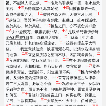
十二
禮、不能滅人罪之祭、
惟此為罪獻祭一壇、則永坐天
十三
十四
主右、
乃待置諸仇為其足凳、
因彼祗獻祭一次、
十五
十
永成全蒙聖之人、
聖神亦為之證、因曾言及此曰、
六
越彼日、吾與伊等相約者卽此、主繼曰、並將我誡律、
十七
置於其心、銘於其慮、
後益之曰、亦不復念其罪惡、
十八
十九
夫罪惡旣宥、毋庸復獻罪祭、
是以弟兄賴
伊伊穌
爾
二十
利
托
血、旣得坦入聖所、
藉新且生之路、
斯
合
斯
斯
二一
乃乘其幔、卽其肉軀所通達者、
並得有理主堂大司
二二
祭、
我宜意誠信篤、以灑而濯心惡、以清水洗潔身垢
二三
二
而進前、
宜堅持所認之望而不移、因許我者實信、
四
二五
宜彼此相顧、交勉互愛而行善、
亦不復輟於會堂因
二六
有或輟者、宜相勸誡、見乃日伊邇、益宜如是、
蓋吾
二七
儕識眞實後、故蹈於罪、則無復贖罪祭、
惟有怵惕待
二八
審、及列火備灼熾諸悖逆、
昔有背
摩伊些
法律者、
乙
二九
若二三人為證、必殺之不恤、
况踐蹈天主子、及以約
詔致聖之血、而目為不潔、狎侮施恩聖神、爾意其受刑將
三十
如何甚、
吾確知係誰曾言主曰、伸寃在我、我報之、
三一
又曰、主親鞫其民、
夫陷於永生天主手、伊可畏也、
三二
三三