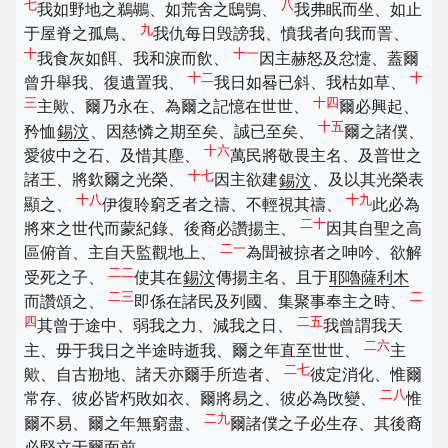
七
八
我如野地之鵜鶘、如荒舍之鴟鴞、
我弗眠而坐、如止
九
于屋脊之孤鳥、
我仇每日毁謗我、憤我者向我而詈、
十
十一
我食灰如餌、我和淚而飲、
因主赫怒及忿懥、蓋爾
十二
十
曾升舉我、復遺置我、
我日如晷已斜、我枯如草、
三
十四
主歟、爾乃永在、為爾之記憶在世世、
爾必興起、
十五
矜恤
錫汶
、因慈憐之期至矣、誠已至矣、
爾之諸僕、
十六
愛彼中之石、及惜其塵、
萬民將敬畏主名、及普世之
十七
諸王、將欽爾之光榮、
因主欲建
錫汶
、及以其光榮表
十八
十九
顯之、
伊復聆窮乏者之禱、不輕視其禱、
此必為
二十
將來之世代而蒙紀錄、後裔必讚揚主、
因其自聖之高
二一
區俯首、主自天監觀地上、
為聞被掠者之呻吟、欲解
二二
受死之子、
使其在
錫汶
傳揚主名、且于
耶嚕薩利木
二三
二
而讚頌之、
即係在諸民及列國、集聚事奉主之時、
四
二五
其曾于途中、弱我之力、減我之日、
我曾謂我天
二六
主、毋于我日之半途時逝我、爾之年直至世世、
主
二七
歟、自古剙地、諸天亦爾手所造者、
彼定消化、惟爾
二八
常存、彼必皆朽敗如衣、爾將易之、彼必為攺變、
惟
二九
爾不易、爾之年無窮盡、
爾諸僕之子必生存、其後裔
必堅立于爾面前、