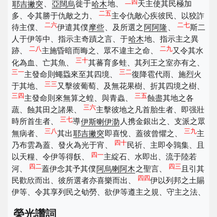
二四
耶吉撇突
、
亞闊烏
徙于
哈木
地、
天主使其民極加
二五
多、令其勝于仇敵之力、
主令仇敵心疾彼民、以狡詐
二六
二七
待主僕、
伊遣其僕
摩些
、及所選之
阿阿隆
、
斯二
人于伊等中、指示主奇蹟之言、于
哈木
地、指示主之異
二八
二九
跡、
主施昏暗而晦之、眾不違主之命、
又令其水
三十
化為血、亡其魚、
其蕃育多蛙、其列王之室亦有之、
三一
三二
主發命則蠅蟁來至其四境、
復降雹代雨、施烈火
三三
于其地、
又擊彼葡萄、及無花果樹、折其四境之樹、
三四
三五
主發命則來無算之蝗、與青蟲、
蝕盡其地之各
三六
蔬、蝕其田之諸果、
主擊彼地之凡首胎生者、即强壯
三七
時所首生者、
導
伊斯喇伊泐
人携金銀出之、支派之眾
三八
三九
無病者、
其出
耶吉撇突
即喜悅、蓋彼曾懼之、
主
四十
乃布雲為蓋、發火為光于宵、
民祈、主即令鶉集、且
四一
以天糧、令伊等得飫、
主綻石、水即出、流于陸若
四二
四三
河、
蓋伊念其予其僕
阿烏喇阿木
之聖言、
且引其
四四
民歡欣而出、彼所選者亦喜樂而出、
伊以列邦之土賜
伊等、令其享列民之劬勞、欲伊等遵主之規、守主之法、
榮光讚詞