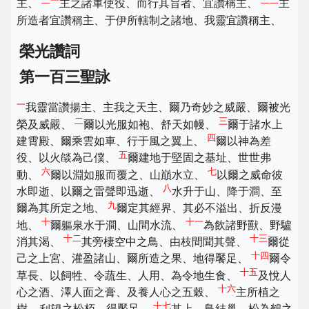
主、
主之諸軍使役、而行其旨者、宜讚稱主、
主
所造者宜讚稱主、于伊所轄制之諸地、我靈宜讚稱主、
榮光讚詞
第一百三聖詠
一
我靈當讚揚主、主我之天主、爾乃奇妙之威嚴、爾被光
二
三
榮及威嚴、
爾以光服如袍、舒天如幔、
爾于諸水上
四
建霄殿、爾乘雲如車、行于風之翼上、
爾以神為差
五
役、以火燄為己僕、
爾建地于堅固之基址、世世弗
六
七
動、
爾以淵如服而覆之、山巔水立、
以爾之威命彼
八
水即逝、以爾之雷聲即迅逝、
水升于山、降于澗、至
九
爾為其所定之地、
爾定其經界、其必不溢出、折反漫
十
十一
地、
爾軀泉水于澗、山間水流、
為飲諸野獸、野驢
十二
十三
消其渴、
其旁棲空中之鳥、由枝間聞其聲、
爾從
十四
己之上宮、灌盈諸山、爾所造之果、地得饜足、
爾令
十五
草長、以飼牲、令蔬生、人用、為令地生食、
及悅人
十六
心之酒、澤人面之膏、及養人心之五穀、
主所植之
十七