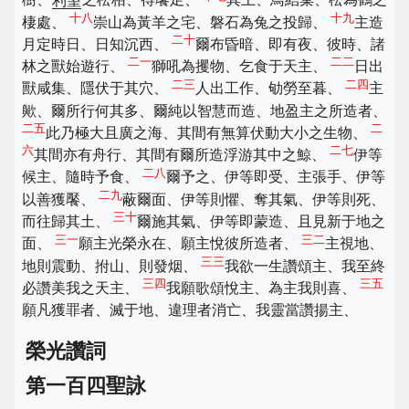
樹、
利望
之松栢、得饜足、
其上、鳥結巢、松為鶴之
十八
十九
棲處、
崇山為黃羊之宅、磐石為兔之投歸、
主造
二十
月定時日、日知沉西、
爾布昏暗、即有夜、彼時、諸
二一
二二
林之獸始遊行、
獅吼為攫物、乞食于天主、
日出
二三
二四
獸咸集、隱伏于其穴、
人出工作、劬勞至暮、
主
歟、爾所行何其多、爾純以智慧而造、地盈主之所造者、
二五
二
此乃極大且廣之海、其間有無算伏動大小之生物、
六
二七
其間亦有舟行、其間有爾所造浮游其中之鯨、
伊等
二八
候主、隨時予食、
爾予之、伊等即受、主張手、伊等
二九
以善獲饜、
蔽爾面、伊等則懼、奪其氣、伊等則死、
三十
而往歸其土、
爾施其氣、伊等即蒙造、且見新于地之
三一
三二
面、
願主光榮永在、願主悅彼所造者、
主視地、
三三
地則震動、拊山、則發烟、
我欲一生讚頌主、我至終
三四
三五
必讚美我之天主、
我願歌頌悅主、為主我則喜、
願凡獲罪者、滅于地、違理者消亡、我靈當讚揚主、
榮光讚詞
第一百四聖詠