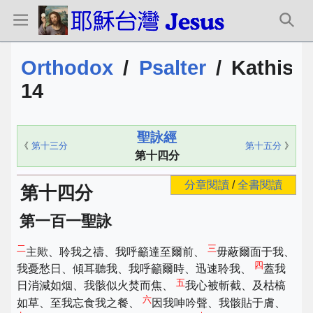
Orthodox
/
Psalter
/
Kathism
14
聖詠經
《
第十三分
第十五分
》
第十四分
分章閱讀
/
全書閱讀
第十四分
第一百一聖詠
二
三
主歟、聆我之禱、我呼籲達至爾前、
毋蔽爾面于我、
四
我憂愁日、傾耳聽我、我呼籲爾時、迅速聆我、
蓋我
五
日消減如烟、我骸似火焚而焦、
我心被斬截、及枯槁
六
如草、至我忘食我之餐、
因我呻吟聲、我骸貼于膚、