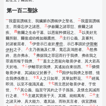
第一百二聖詠
一
二
我靈當讚稱主、我臟腑亦讚稱伊之聖名、
我靈當讚稱
三
主、而毋忘伊之諸恩、
伊赦爾之諸罪愆、療爾之諸
四
五
疾、
救爾之生命于墓、以恩寵矜憐冠之、
以美好充
六
爾所願、爾復成幼稚如鵰鷹然、
主行公義、及審判、
七
於諸被屈者、
伊曾示己途於
摩些
、示己事蹟於
伊斯喇
八
九
伊利
之子、
主乃善施及仁厚、寬忍及鴻慈者、
怒弗
十
終、恚亦弗永、
弗据我之罪惡而行于我儕、弗依我之
十一
罪過而報于我儕、
蓋主之恩寵向敬畏伊者、其大若高
十二
十三
天於地、
伊離罪於我儕、其遙如自東徂西、
憐憫
十四
敬畏伊者、其誠如父於厥子、
因伊知我儕之形體、憶
十五
十六
念我儕係塵土、
人之日如草、其華如野花、
經風
十七
即消、以至不復識其處、
而主恩於敬畏伊者、于世
十八
世、
其公義、臨至守其約之子子孫孫、及懷念其誡而
十九
二十
行之者、
主建其寶座于天、其國、統轄萬有、
主
之諸天神、具大能力、遵其諭、而聆其言者、俱宜讚稱
二一
二二