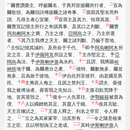
一
二
爾曹讚榮主、呼籲爾名、于異邦宣揚爾所行者、
宜為
三
爾歌頌、為爾頌詩傳揚爾之諸奇事、
當因其聖名而矜
四
五
詡、凡尋主者心宜樂、
宜尋主及其力、恒尋其面、
六
爾曹宜記憶主所行之奇蹟異事、及其口之判斷、
爾曹
阿烏喇阿木
之裔、乃主之僕、
亞闊烏
之子、乃主所選
七
者、
其乃主我儕之天主、爾之諸判斷、乃徧于普地、
八
九
主恒記憶其誡約、及所命于千代、
即予
阿烏喇阿木
所
十
定之言、及于
伊薩阿克
所設之誓、
主亦堅定之、予
亞
十一
闊烏
為法、予
伊斯喇伊泐
為永約、
且謂、我將賜
哈
十二
納按
地于爾、為爾應分之產、
彼時、爾數無多、爾並
十三
無多、且為旅于彼地、
伊自此邦至彼邦、由是國至異
十四
十五
民、
主弗容人侮之、且因之禁列王、
謂夫、毋侵
十六
我之被傅油者、毋害我之先知云、
主復召飢荒降于
十七
地、並其莖毁之、
復令一人先眾往、
伊鄂鍚福
被賣為
十八
十九
僕、
人以鐲鐐梏其足、其靈入于鐵、
俟其言騐、
二十
天主言煉試之、
王遣人釋之、列名之宰官、令人釋
二一
二二
之、
立之為其家冡宰、治其所有、
令之隨意檢束
二三
王之臣、且以明智誨王之老成、
其時
伊斯喇伊泐
入