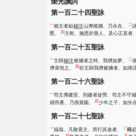
榮光讚詞
第一百二十四聖詠
一
二
賴主者如
錫汶
山弗搖撼、乃永在、
四
慝、
主歟、施恩於善人、及心正直者
第一百二十五聖詠
一
二
主歸
錫汶
被擄者之時、我儕如夢、
四
儕喜悅之、
祈主歸我儕被擄者、如南
第一百二十六聖詠
一
苟主弗建室、則建者徒勞、苟主不守
四
婦所產、乃係賞賜、
少年之子、如矢
第一百二十七聖詠
一
二
福哉、凡敬畏主、而行其途者、
爾
四
五