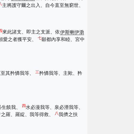
八
主將護守爾之出入、自今直至無窮世、
四
來此諸支、即主之支派、依
伊斯喇伊泐
七
願愛之者獲平安、
願都內享和睦、宮中
三
直至其矜憐我等、
矜憐我等、主歟、矜
四
必生餤我、
水必漫我等、泉必湮我等、
八
者之羅、羅綻、我等得救、
我儕之扶