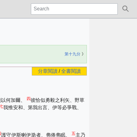
第十九分
》
分章閱讀
/
全書閱讀
四
能以何加爾、
彼恰似勇毅之利矢、野草
七
我惟安和、第我出言、伊等必爭戰、
四
五
護守
伊斯喇伊泐
者、弗倦弗眠、
主乃