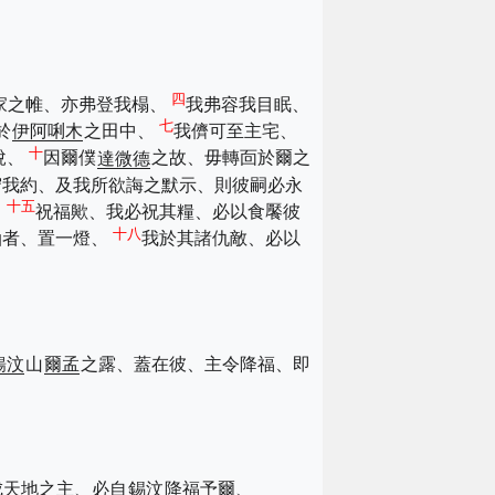
四
家之帷、亦弗登我榻、
我弗容我目眠、
七
於
伊阿唎木
之田中、
我儕可至主宅、
十
悅、
因爾僕
達微德
之故、毋轉靣於爾之
守我約、及我所欲誨之默示、則彼嗣必永
十五
、
祝福歟、我必祝其糧、必以食饜彼
十八
油者、置一燈、
我於其諸仇敵、必以
鍚汶
山
爾孟
之露、蓋在彼、主令降福、即
成天地之主、必自
錫汶
降福予爾、