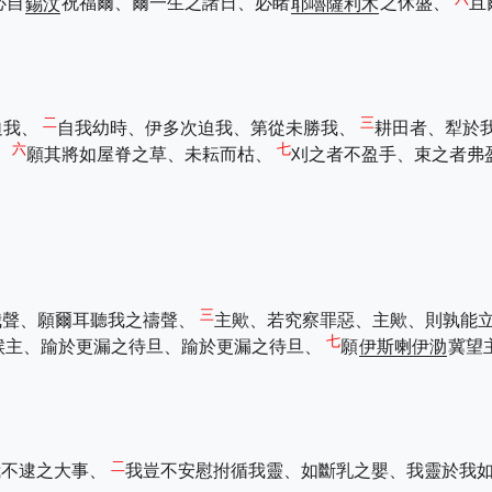
必自
錫汶
祝福爾、爾一生之諸日、必睹
耶嚕薩利木
之休盛、
且
二
三
迫我、
自我幼時、伊多次迫我、第從未勝我、
耕田者、犁於
六
七
、
願其將如屋脊之草、未耘而枯、
刈之者不盈手、束之者弗
三
我聲、願爾耳聽我之禱聲、
主歟、若究察罪惡、主歟、則孰能
七
候主、踰於更漏之待旦、踰於更漏之待旦、
願
伊斯喇伊泐
冀望
二
我不逮之大事、
我豈不安慰拊循我靈、如斷乳之嬰、我靈於我