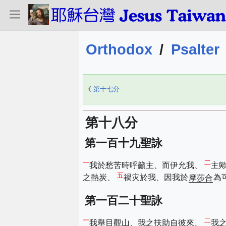
Orthodox
/
Psalter
《
第十七分
第十八分
第一百十九聖詠
一
二
我於愁苦時呼籲主、而伊允我、
主
五
之熱炭、
禍灾於我、因我於
摩莎合
為
第一百二十聖詠
一
二
我舉目觀山、我之扶助自彼來、
我