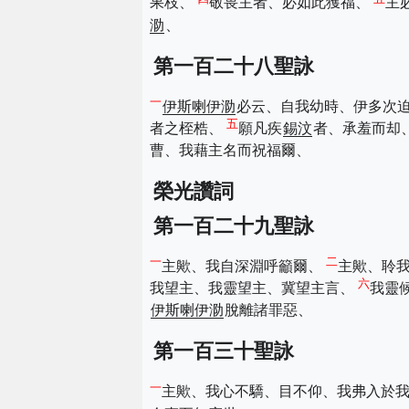
果枝、
敬畏主者、必如此獲福、
主
泐
、
第一百二十八聖詠
一
伊斯喇伊泐
必云、自我幼時、伊多次
五
者之桎梏、
願凡疾
錫汶
者、承羞而却
曹、我藉主名而祝福爾、
榮光讚詞
第一百二十九聖詠
一
二
主歟、我自深淵呼籲爾、
主歟、聆
六
我望主、我靈望主、冀望主言、
我靈
伊斯喇伊泐
脫離諸罪惡、
第一百三十聖詠
一
主歟、我心不驕、目不仰、我弗入於