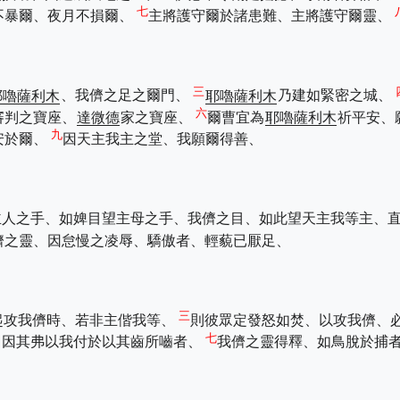
七
不暴爾、夜月不損爾、
主將護守爾於諸患難、主將護守爾靈、
三
耶嚕薩利木
、我儕之足之爾門、
耶嚕薩利木
乃建如緊密之城、
六
審判之寶座、
達微德
家之寶座、
爾曹宜為
耶嚕薩利木
祈平安、
九
安於爾、
因天主我主之堂、我願爾得善、
主人之手、如婢目望主母之手、我儕之目、如此望天主我等主、
儕之靈、因怠慢之凌辱、驕傲者、輕藐已厭足、
三
起攻我儕時、若非主偕我等、
則彼眾定發怒如焚、以攻我儕、
七
、因其弗以我付於以其齒所嚙者、
我儕之靈得釋、如鳥脫於捕