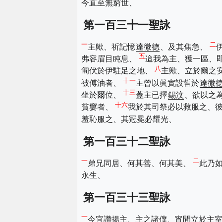
今直至無窮世、
第一百三十一聖詠
一
二
主歟、祈記憶
達微德
、及其焦急、
五
弗容眉目盹息、
迨我為主、獲一區、
八
匍伏於伊駐足之地、
主歟、立於爾之
十一
被傅油者、
主曾以眞實設誓於
達微
十三
坐於爾位、
蓋主已擇
錫汶
、欲以之
十六
貧窶者、
我於其司祭必以救服之、
羞恥服之、其冠冕必耀光、
第一百三十二聖詠
一
二
弟兄同居、何其善、何其美、
此乃
永生、
第一百三十三聖詠
一
今宜讚揚主、主之諸僕、宵閒立於主