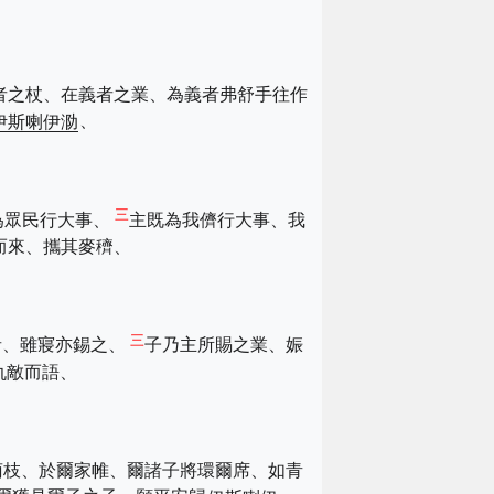
者之杖、在義者之業、為義者弗舒手往作
伊斯喇伊泐
、
三
為眾民行大事、
主既為我儕行大事、我
而來、攜其麥穧、
三
者、雖寢亦錫之、
子乃主所賜之業、娠
仇敵而語、
萄枝、於爾家帷、爾諸子將環爾席、如青