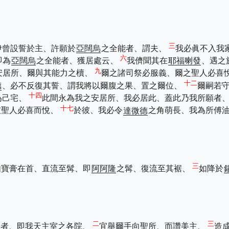
三
伊曾設誓於主、許願於
亞闊烏
之全能者、謂夫、
我必眞不入我
六
即為
亞闊烏
之全能者、獲居處云、
我儕聞其在
耶福喇發
、遇之
九
安居所、爾與其能力之櫝、
爾之諸司祭必服義、爾之聖人必喜
十二
德
、必不反復其誓、謂我將以爾腹之果、置之爾位、
爾嗣若
十四
為己宅、
此間永為我之安居所、我必居此、蓋此乃我所願者
十七
彼聖人必喜而悅、
於彼、我必令
達微德
之角萌長、我為所傅
三
如寶膏在首、直流至髯、即
阿阿隆
之髯、復流至其裾、
如降於
二
三
室者、即我天主室之各院、
宜舉爾手向聖所、而讚美主、
造