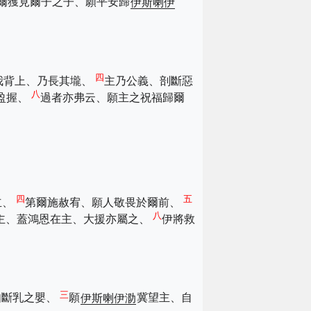
爾獲見爾子之子、願平安歸
伊斯喇伊
四
我背上、乃長其壠、
主乃公義、剖斷惡
八
盈握、
過者亦弗云、願主之祝福歸爾
四
五
立、
第爾施赦宥、願人敬畏於爾前、
八
主、蓋鴻恩在主、大援亦屬之、
伊將救
三
如斷乳之嬰、
願
伊斯喇伊泐
冀望主、自