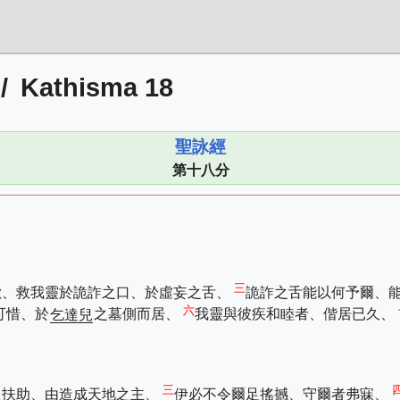
/
Kathisma 18
聖詠經
第十八分
三
歟、救我靈於詭詐之口、於虛妄之舌、
詭詐之舌能以何予爾、
六
可惜、於
乞達兒
之墓側而居、
我靈與彼疾和睦者、偕居已久、
三
之扶助、由造成天地之主、
伊必不令爾足搖撼、守爾者弗寐、