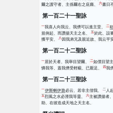
六
爾之護守者、主係爾右之庇廕、
晝日
第一百二十一聖詠
一
二
我喜人向我云、我儕可以進主堂、
五
規例起、而讚揚天主之名、
於此、設
八
獲平安、
因我弟兄及親近故、我云平
第一百二十二聖詠
一
二
居於天者、我舉目望爾、
如僕目望
四
憐我等、蓋我儕受輕藐、已厭足、
我
第一百二十三聖詠
一
二
伊斯喇伊泐
必云、若非主偕我、
人
五
六
烈風之水必湮我等靈、
主被讚揚者
助、在彼造成天地之天主名、