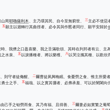
三
諸山周
耶嚕薩利木
、主乃環其民、自今至無窮世、
主必不使惡
五
、
願主以迴轉行其曲徑者、必令其與作慝者同行、願平安歸於
彼時、我儕之口盈喜樂、我之舌滿歌頌、其時在列邦者有云、主
五
六
流之水泉、
以淚播種者、將以樂穫、
以哭泣攜其種、以歡欣
二
城、則守者徒儆醒、
爾曹徒夙興晚眠、食憂勞之食、惟主所愛
五
在勇士之手、
福哉、以之實其弸者、必弗承羞、可以於闉闍向
三
必由己手之劬勞而食、其乃有福、且得善、
爾妻必如實繁之葡
六