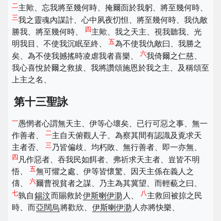
二
主歟、忘我將至幾何時、掩爾靣於我躬、將至幾何時、
三
我之靈魂內謀計、心中夙夜忉怛、將至幾何時、我仇敵
四
勝我、將至幾何時、
主歟、我之天主、視我聽我、光
五
明我目、不使我沉眠至終、
為不使我仇敵曰、我勝之
六
矣、為不使我撼搖時凌虐我者喜樂、
我倚爾之仁慈、
我心喜悅於爾之救拔、我將讚頌施恩於我之主、及稱頌至
上主之名、
第十三聖詠
一
愚惘者心謂無天主、伊等心壞矣、已行可惡之事、無一
二
作善者、
主自天俯觀人子、為察其間有認識及覔求天
三
主者否、
乃皆偏歧、均朽敗、無行善者、即一亦無、
四
凡作惡者、吞我民如餌者、弗祈求天主者、豈皆不明
五
悟、
無可懼之處、伊等皆懷驚、因天主係在義人之
六
儔、
爾曹視貧者之謀、乃主為其冀望、而輕藐之曰、
七
八
孰自
錫汶
而賜救於
伊斯喇伊泐
人、
主救回被掠之民
時、而
亞闊烏
將歡欣、
伊斯喇伊泐
人亦將快樂、