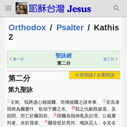
Orthodox
/
Psalter
/
Kathism
2
聖詠經
《
第一分
第三分
》
第二分
分章閱讀
/
全書閱讀
第二分
第九聖詠
二
三
主歟、我將盡心稱揚爾、而傳揚爾之諸奇事、
至高者
四
我將為爾慶忭、歌頌于爾之名、
我之仇敵既被退、及
五
顛躓、而亡於爾靣前、
因爾為我伸寃及訟理、公義審
六
判者、坐於寶座、
爾發怒於異邦、殲誅惡人、令其名