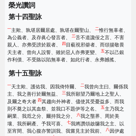
榮光讚詞
第十四聖詠
一
二
主歟、孰堪居爾居處、孰堪在爾聖山、
惟行無辜者、
三
為公義者、及存眞心發言者、
舌不道讒佞之言、不害
四
親人、亦弗受謗於親者、
目藐視邪僻者、而頌揚敬畏
五
天主者、曾向人設誓、雖於惡人亦弗更變、
不以己銀
作利債、不受賂以陷無辜者、如此行者、永弗撼搖、
第十五聖詠
一
二
天主歟、護佑我、因我倚恃爾、
我曾向主曰、爾係我
三
主、我之善行於爾無益、
我所願望乃爾地上之聖人、
四
及爾之奇大者
其趨向外神者、儘使其受憂益多、而我
五
則不奠之以其血祭、並我口不題伊等之名、
主乃我之
六
嗣業、我卮之分、爾持我之分、
我之壟界、周於美
七
壤、我所嗣產、予我可喜、
我將讚頌啟牖我之主、以
八
至宵間、我心腹亦警訓我、我嘗見主於我前、
因伊處