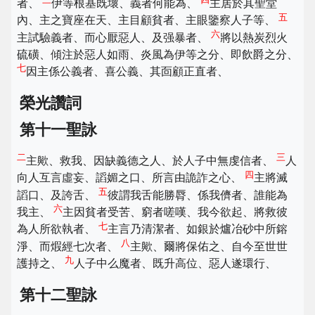
者、
伊等根基既壞、義者何能為、
主居於其聖堂
五
內、主之寶座在天、主目顧貧者、主眼鑒察人子等、
六
主試驗義者、而心厭惡人、及强暴者、
將以熱炭烈火
硫磺、傾注於惡人如雨、炎風為伊等之分、即飲爵之分、
七
因主係公義者、喜公義、其靣顧正直者、
榮光讚詞
第十一聖詠
二
三
主歟、救我、因缺義德之人、於人子中無虔信者、
人
四
向人互言虛妄、謟媚之口、所言由詭詐之心、
主將滅
五
謟口、及誇舌、
彼謂我舌能勝脣、係我儕者、誰能為
六
我主、
主因貧者受苦、窮者嗟嘆、我今欲起、將救彼
七
為人所欲執者、
主言乃清潔者、如銀於爐冶砂中所鎔
八
淨、而煆經七次者、
主歟、爾將保佑之、自今至世世
九
護持之、
人子中么魔者、既升高位、惡人遂環行、
第十二聖詠