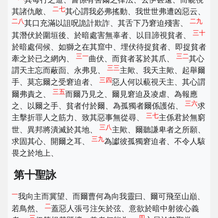
二七
其諸仇敵、
其心謂我必弗搖動、我世世弗遭凶惡云、
二八
二九
其口充滿以詛呪詭計欺詐、其舌下乃窘迫殘害、
三十
其潛伏於圍垣後、於暗處害無辜者、以目諦視貧者、
於暗處伺候、如獅之在其窟中、埋伏待捉貧者、即捉貧者
三一
三二
牽之於已之網內、
曲伏、而貧者茖於其爪、
其心
三三
謂天主忘而蔽靣、永弗見、
主歟、我天主歟、起舉爾
三四
手、莫忘爾之受窘迫者、
惡人何以藐視天主、其心謂
三五
爾弗責之、
而爾乃見之、爾見窘迫及凌虐、為報應
三六
之、以爾之手、貧者付於爾、為孤獨者爾係護佑、
求
三七
主擊折罪人之筋力、致其惡事無從尋、
主係君於無窮
三八
世、異邦將潰滅於其地、
主歟、爾聽謙卑者之所願、
三九
求固其心、開爾之耳、
為讞彼孤獨窘迫者、不令人駭
畏之於地上、
第十聖詠
一
我向主而冀望、而爾曹何為向我靈曰、爾可飛至山巔、
二
若鳥然、
蓋惡人張弓注矢於弦、意欲於暗中射彼心義
三
四