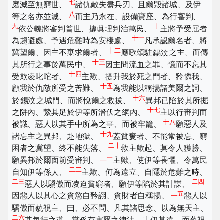
七
磨滅至無窮世、
諸仇敵失盡兵刃、且爾毁諸城、及伊
八
等之名亦並滅、
而主乃永在、設備寶座、為行審判、
九
十
依公義將審判普世、據眞理判治萬民、
主將予受屈者
十一
為趨避處、予遇危難時為安棲處、
凡承認爾名者、將
十二
冀望爾、因主不棄求爾者、
應歌頌駐
錫汶
之主、而傳
十三
其所行之事於萬民中、
因主問流血之罪、憶而不忘其
十四
受欺凌叱咜者、
主歟、提升我於死之門者、矝憐我、
十五
顧我於仇敵所受之苦難、
為我能以稱揚諸美爾之詞、
十六
於
錫汶
之城門、而將悅爾之救拔、
異邦已陷於其所掘
十七
之阱內、縶其足於伊等所潛伏之網內、
主以行審判而
十八
被識、惡人以其手中所為之事、而被牢籠、
願惡人及
十九
諸忘主之異邦、赴地獄、
蓋貧窶者、不能常被忘、窮
二十
困者之冀望、終不能失落、
救主歟起、莫令人獲勝、
二一
願異邦於爾靣前受審判、
主歟、使伊等畏懼、令萬民
二二
自知伊等係人、
主歟、何為遠立、自隱於危難之時、
二三
二四
惡人以驕傲而凌迫貧窮者、願伊等陷於其計謀、
二五
因惡人以其心之貪慾自矜詡、貪財者自稱揚、
惡人以
驕傲而藐視主、曰、必不問、凡其諸思念、以為無天主、
二六
其每行之道、嘗係有害爾之律法、去伊甚遠、而藐視