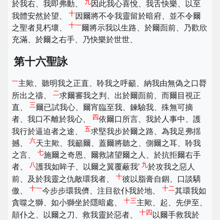
九
於我右、我即弗動、
因此我心喜悅、我舌快樂、以至
十
我體安然於望、
因爾將不令我靈留於暗府、並不令爾
十一
之聖者見朽壞、
爾將示我以生路、於爾靣前、乃歡欣
充滿、於爾之右手、乃快樂於世世、
第十六聖詠
一
主歟、聽明我之正直、聆我之呼籲、納我由無偽之口脣
二
所出之禱、
求爾審我之判、出於爾靣前、而爾目視正
三
直、
爾已試我心、爾宵臨至我、鍊驗我、殊無可摘
四
者、我口不離於我心、
依爾口所言、我於人事中、護
五
我行於逼迫者之途、
求堅我步於爾之路、為我足弗揺
六
撼、
天主歟、我籲爾、蓋爾將聽之、側爾之耳、聆我
七
之言、
施爾之奇恩、爾救諸望爾之人、於抗拒爾右手
八
九
者、
護我如眸子、以爾之翼覆蔽我′
於攻我之惡人
十
前、及於我靈之仇敵環我者、
彼以脂膏自錮、口談驕
十一
十二
傲、
今步步環我儕、注目欲仆我於地、
其環我如
十三
貪噬之獅、如小獅坐於隱暗處、
主歟、起、先伊至、
十四
顛仆之、以爾之刀、救我靈於惡者、
以爾手救我於