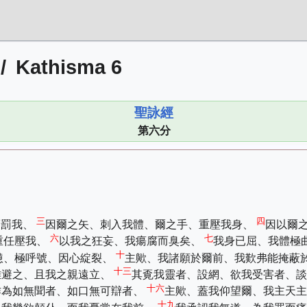
/
Kathisma 6
聖詠經
第六分
三
四
而罰我、
因爾之矢、刺入我體、爾之手、重壓我身、
因以爾
六
七
重任壓我、
以我之狂妄、我瘍腐而臭矣、
我身已屈、我體極
十
憊、極呼號、因心綻裂、
主歟、我諸願於爾前、我歎弗能掩蔽
十三
離避之、且我之親遠立、
其覔我靈者、設網、欲我受害者、
十六
作為如無聞者、如口無可辯者、
主歟、蓋我仰望爾、我主天
八
十九