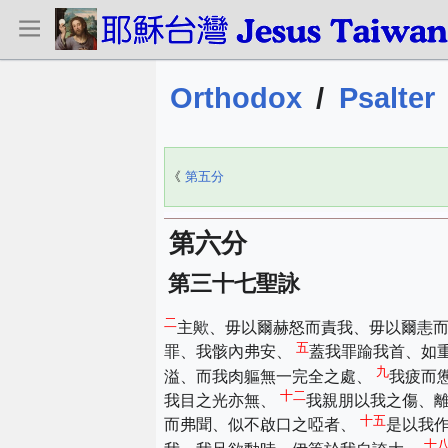
Orthodox
/
Psalter
《
第五分
第六分
第三十七聖詠
二
主歟、毋以爾赫怒而責我、毋以爾恚
五
罪、我骸內弗安、
蓋我罪踰我首、如
九
溢、而我肉軀無一完全之處、
我疲而
十二
我目之光亦無、
我親朋以我之傷、
十五
而弗聞、似不啟口之啞者、
是以我
十