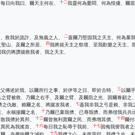
十二
而每日向我曰、爾天主何在、
我靈何為憂悶、何為惶擾、爾當
二
民、救我於詭詐、及無義之人、
蓋爾乃堅固我之天主、何為棄
四
之聖山、及爾之所居、
我將就天主之祭壇、至我歡樂之天主、
因我仍將讚揚救我者、我之天主、
三
祖父傳述於我、以爾所行之事、於伊等之日、即於古時、
以爾
己之臂被救、乃爾之右手、及爾之臂、及爾靣之光、因爾眷顧之
七
儕之仇敵、賴爾之名、將蹴攻我者、
蓋我非我之弓是賴、非我
十
主、永稱揚爾之名、
乃爾已棄我儕、已辱我儕、而弗偕我兵共
十三
十四
而散我儕於異邦、
爾曾無利賣爾之民、而弗增其價、
爾付
十六
十七
使異民為我搖首、
每日我之恥辱于我前、
因侮我訾我者之
十九
忘爾、亦弗踰爾之誡約、
我儕之心、未曾背却、我儕之步、