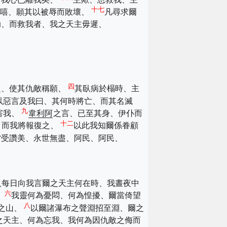
十七
嘻嘻、願其以被辱而敗壞、
凡尋求爾
助、而救我者、我之天主毋遲、
四
之、使其仇敵稱願、
其臥病於榻時、主
以惡言及我曰、其何時將亡、而其名滅
九
害我、
韋利阿
之言、已至其身、伊仆而
十二
、而我將報復之、
以此我知爾係眷顧
當受讚美、永世無盡、阿民、阿民、
人每日向我言爾之天主何在時、我晝夜中
六
、
我靈何為憂悶、何為惶擾、爾當倚望
八
之山、
以爾諸瀑布之聲淵招至淵、爾之
之天主、何為忘我、我何為因仇敵之侮而