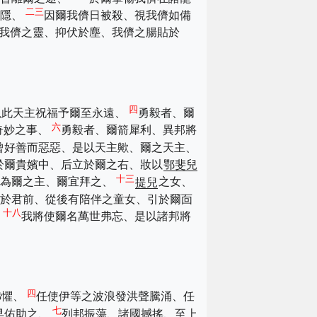
二三
之隱、
因爾我儕日被殺、視我儕如備
我儕之靈、抑伏於塵、我儕之腸貼於
四
以此天主祝福予爾至永遠、
勇毅者、爾
六
奇妙之事、
勇毅者、爾箭犀利、異邦將
曾好善而惡惡、是以天主歟、爾之天主、
於爾貴嬪中、后立於爾之右、妝以
鄂斐兒
十三
伊為爾之主、爾宜拜之、
提兒
之女、
於君前、從後有陪伴之童女、引於爾靣
十八
、
我將使爾名萬世弗忘、是以諸邦將
四
弗懼、
任使伊等之波浪發洪聲騰涌、任
七
早佑助之、
列邦振蕩、諸國撼搖、至上