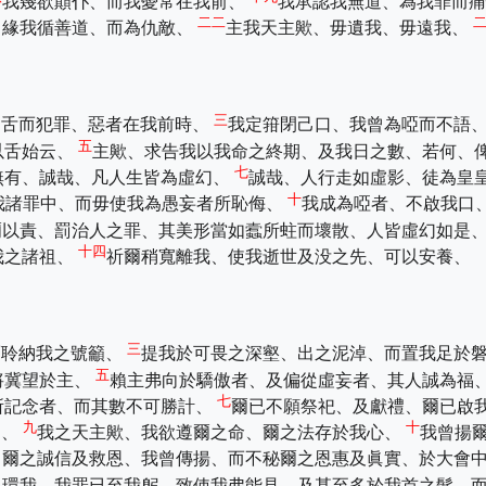
我幾欲顛仆、而我憂常在我前、
我承認我無道、為我罪而
二二
、緣我循善道、而為仇敵、
主我天主歟、毋遺我、毋遠我、
三
因舌而犯罪、惡者在我前時、
我定箝閉己口、我曾為啞而不語
五
以舌始云、
主歟、求告我以我命之終期、及我日之數、若何、
七
無有、誠哉、凡人生皆為虛幻、
誠哉、人行走如虛影、徒為皇
十
我諸罪中、而毋使我為愚妄者所恥侮、
我成為啞者、不啟我口
爾以責、罰治人之罪、其美形當如蠧所蛀而壞散、人皆虛幻如是
十四
我之諸祖、
祈爾稍寬離我、使我逝世及没之先、可以安養、
三
而聆納我之號籲、
提我於可畏之深壑、出之泥淖、而置我足於
五
將冀望於主、
賴主弗向於驕傲者、及偏從虛妄者、其人誠為福
七
所記念者、而其數不可勝計、
爾已不願祭祀、及獻禮、爾已啟
九
十
云、
我之天主歟、我欲遵爾之命、爾之法存於我心、
我曾揚
、爾之誠信及救恩、我曾傳揚、而不秘爾之恩惠及眞實、於大會
已環我、我罪已至我躬、致使我弗能見、及甚至多於我首之髮、