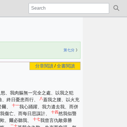
第七分
》
分章閱讀
/
全書閱讀
之怒、我肉軀無一完全之處、以我之犯
八
曲、終日憂患而行、
蓋我之腰、以火充
十一
於爾、
我心踊躍、我力遺去我、而併
十四
談我傷亡、而每日思謀計、
然我似聾
十七
主歟、爾必聽我、
我曾言仇敵毋勝
二十