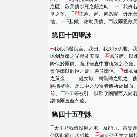
二一
之區、蔽我儕以死之蔭之時、
我儕
二四
屠之羊、
主歟、起、何為寢、毋永
二七
地、
起歟、佑助我儕、而以爾恩救
第四十四聖詠
二
我心涌發良言、我曰、我所歌係君、
五
以劍及爾之光榮及美麗、
佩於胯、以
降伏於爾前、而此箭直中君仇敵之心竅
九
曾傳爾以歡悅之膏、勝於爾侶、
爾衣
十一
之黃金、
處女歟、爾當聽之觀之、
將攜禮物、及民中之殷富者將祈於爾靣
十六
前、
伊等被引、以歡欣踴躍而入於
讚揚爾直至永遠、
第四十五聖詠
二
天主乃我儕投避之處、及能力、當憂
五
使因此而山岳感搖、
河流使天主之城