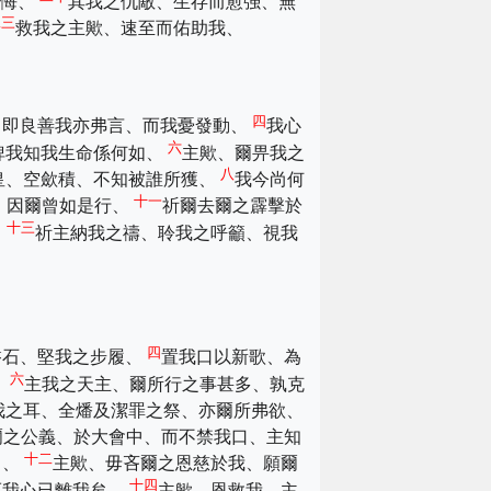
痛悔、
其我之仇敵、生存而愈强、無
二三
救我之主歟、速至而佑助我、
四
、即良善我亦弗言、而我憂發動、
我心
六
俾我知我生命係何如、
主歟、爾畀我之
八
皇、空歛積、不知被誰所獲、
我今尚何
十一
、因爾曾如是行、
祈爾去爾之霹擊於
十三
、
祈主納我之禱、聆我之呼籲、視我
四
磐石、堅我之步履、
置我口以新歌、為
六
、
主我之天主、爾所行之事甚多、孰克
我之耳、全燔及潔罪之祭、亦爾所弗欲、
爾之公義、於大會中、而不禁我口、主知
十二
中、
主歟、毋吝爾之恩慈於我、願爾
十四
而我心已離我矣、
主歟、恩救我、主