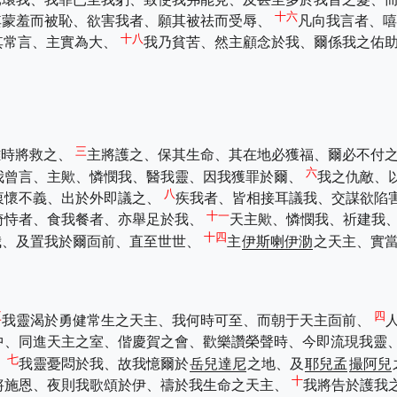
十六
其蒙羞而被恥、欲害我者、願其被祛而受辱、
凡向我言者、
十八
其常言、主實為大、
我乃貧苦、然主顧念於我、爾係我之佑
三
難時將救之、
主將護之、保其生命、其在地必獲福、爾必不付
六
我曾言、主歟、憐憫我、醫我靈、因我獲罪於爾、
我之仇敵、
八
衷懷不義、出於外即議之、
疾我者、皆相接耳議我、交謀欲陷
十一
倚恃者、食我餐者、亦舉足於我、
天主歟、憐憫我、祈建我
十四
我、及置我於爾靣前、直至世世、
主
伊斯喇伊泐
之天主、實
三
四
我靈渴於勇健常生之天主、我何時可至、而朝于天主靣前、
中、同進天主之室、偕慶賀之會、歡樂讚榮聲時、今即流現我靈
七
、
我靈憂悶於我、故我憶爾於
岳兒達尼
之地、及
耶兒孟
撮阿兒
十
將施恩、夜則我歌頌於伊、禱於我生命之天主、
我將告於護我