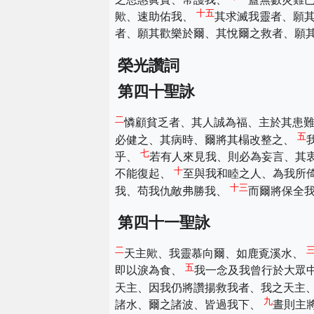
十五
歟、速助佑我、
其求滅我靈者、願
者、願其歡樂於爾、其悅爾之救者、願
榮光讚詞
第四十聖詠
二
憐顧貧乏者、其人誠為福、主於其患
五
必健之、其病時、爾將其榻改整之、
七
乎、
若有人來見我、則必為妄言、其
十
不能復起、
至與我和睦之人、為我所
十三
我、苟我仇敵弗勝我、
而爾將保全
第四十一聖詠
二
天主歟、我靈慕向爾、如鹿覔溪水、
五
即以淚為食、
我一念及我曾行於大眾
天主、因我仍將讚揚救我者、我之天主
九
諸水、爾之諸波、皆過我下、
晝則主