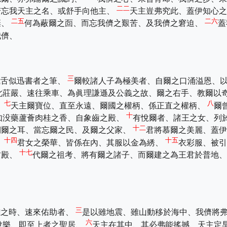
二二
若忘我天主之名、或舒手向他主、
天主豈弗究此、蓋伊知心
二五
二六
棄、
何為蔽爾之靣、而忘我儕之艱苦、及我儕之窘迫、
蓋
我儕、
三
我舌似迅書者之筆、
爾較諸人子為極美者、自爾之口涌溢恩、
此莊嚴、速往乘車、為眞理謙遜及公義之故、爾之右手、教爾以
七
八
、
天主爾寶位、直至永遠、爾國之權柄、係正直之權柄、
爾
十
如没藥蘆薈肉桂之香、自象齒之殿、
有悅爾者、諸王之女、列
十二
側爾之耳、當忘爾之民、及爾之父家、
君將慕爾之美麗、蓋
十四
十五
、
君女之榮華、皆係在內、其服以金為綉、
衣彩服、被引
十七
君殿、
代爾之祖考、將有爾之諸子、而爾建之為王君於普地
三
難之時、速來佑助者、
是以雖地震、雖山動移於海中、我儕將
六
悅樂、即至上者之聖居、
天主在其中、其必弗能搖撼、天主定