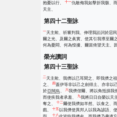
十一
抱憂以行、
仇敵侮我如擊折我骸、
天主、
第四十二聖詠
一
天主歟、祈審判我、伸理我訟詞於惡
爾之光、及爾之眞實、使其引我導至爾
何為憂悶、何為惶擾、爾當倚望天主、
榮光讚詞
第四十三聖詠
二
天主歟、我儕以已耳聞之、即我儕之
四
之、
蓋伊等非以己之劍得土、亦非以
六
於
亞闊烏
、
我儕偕爾、將以角抵損我
九
而使疾我者承羞、
我將日日自榮以天
十二
奪之、
爾使我儕如羊然、以食之、
十五
戲、
以我儕使異邦人以我為諺語、
十八
靣、
此皆臨我儕矣、而我儕乃弗遺