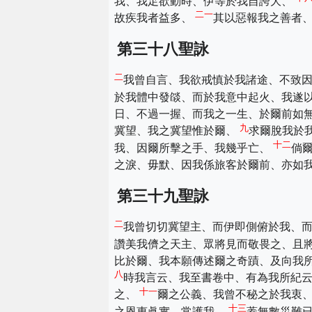
我、我足欲動時、伊等於我自誇大、
二一
故疾我者益多、
其以惡報我之善者
第三十八聖詠
二
我曾自言、我欲戒慎於我諸途、不致
於我體中發燄、而於我意中起火、我遂
日、不過一握、而我之一生、於爾前如
九
冀望、我之冀望惟於爾、
求爾脫我於
十二
我、因爾所擊之手、我幾乎亡、
倘
之淚、毋默、因我係旅客於爾前、亦如
第三十九聖詠
二
我曾切切冀望主、而伊即側俯於我、
讚美我儕之天主、眾將見而敬畏之、且
比於爾、我本願傳述爾之奇蹟、及向我
八
時我言云、我至書卷中、有為我所紀
十一
之、
爾之公義、我曾不秘之於我衷
十三
之恩惠眞實、常護我、
蓋無數災難