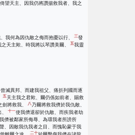
倚望天主、因我仍將讚揚救我者、我之
三
我、我何為因仇敵之侮而抱憂以行、
發
五
我之天主歟、時我將以琴讚美爾、
我靈
手曾滅異邦、而建我祖父、痛折列國而逐
五
、
天主我之君歟、爾仍係如前者、賜救
八
之劍將救我、
乃爾將救我儕於我仇敵、
十一
出、
使我儕退卻於仇敵、而疾我者劫
我儕被鄰家所侮辱、為環我者所謗所
聲、因敵我仇我者之目、而愧恥蒙于我
二十
未曾離爾之途、
於爾擊傷我儕在諸龍