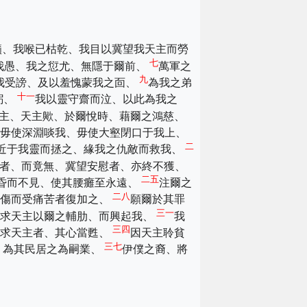
籲、我喉已枯乾、我目以冀望我天主而勞
七
我愚、我之愆尤、無隱于爾前、
萬軍之
九
我受謗、及以羞愧蒙我之靣、
為我之弟
十一
躬、
我以靈守齋而泣、以此為我之
主、天主歟、於爾悅時、藉爾之鴻慈、
毋使深淵啖我、毋使大壑閉口于我上、
二
近于我靈而拯之、緣我之仇敵而救我、
者、而竟無、冀望安慰者、亦終不獲、
二五
昏而不見、使其腰癱至永遠、
注爾之
二八
所傷而受痛苦者復加之、
願爾於其罪
三一
、求天主以爾之輔肋、而興起我、
我
三四
尋求天主者、其心當甦、
因天主聆貧
三七
、為其民居之為嗣業、
伊僕之裔、將