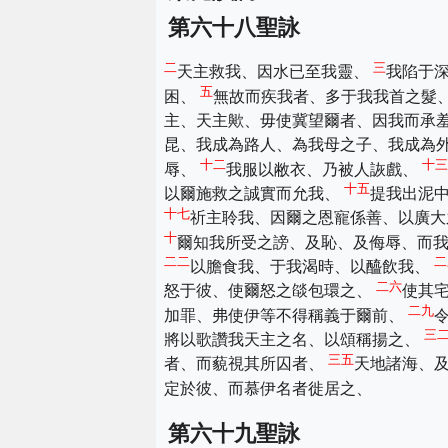
第六十八聖詠
二
三
天主救我、因水已至我靈、
我陷于
五
困、
無故而疾我者、多于我我首之髮
主、天主歟、毋使冀望爾者、因我而承
昆、我成為路人、為我母之子、我成為
十二
十三
辱、
我服以敝衣、乃被人詼戲、
十五
以爾施救之誠實而允我、
提我出泥
十七
祈主聆我、因爾之恩寵係善、以廣
十
爾知我所受之謗、及恥、及侮辱、而
二二
二
以膽食我、于我渴時、以醯飲我、
二六
怒于彼、使爾怒之燄包環之、
使其
二九
加罪、弗使伊等不得稱義于爾前、
三
將以歌讚我天主之名、以頌稱揚之、
三五
者、而藐視其所囚者、
天地諸海、
定於彼、而慕伊名者徙居之、
第六十九聖詠