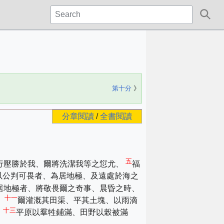
第十分
》
分章閱讀
/
全書閱讀
五
行壓勝於我、爾將洗潔我等之愆尤、
福
以公判可畏者、為居地極、及遠處於海之
居地極者、將敬畏爾之奇事、晨昏之時、
十一
、
爾灌溉其田渠、平其土塊、以雨滴
十三
、
平原以羣牲鋪滿、田野以榖被滿