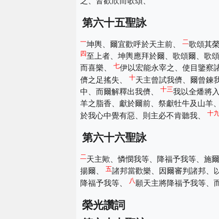
之、皆歡欣而歌頌、
第六十五聖詠
一
二
坤輿、爾宜歡呼於天主前、
歌頌其
四
至上者、坤輿應拜於爾、歌頌爾、歌
七
而喜樂、
伊以宏能永宰之、使目鑒察
十
儕之足搖失、
天主曾試我儕、爾曾鍊
十三
中、而爾解釋出我儕、
我以全燔將
羊之脂香、獻於爾前、祭獻牡牛及山羊
十
於我心中覺有惡、則主必不肯聽我、
第六十六聖詠
二
天主歟、憐憫我等、降福予我等、施
五
揚爾、
諸邦當歡樂、因爾審判諸邦、
八
降福予我等、
願天主將降福予我等、
榮光讚詞