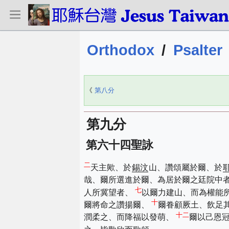
Orthodox
/
Psalter
《
第八分
第九分
第六十四聖詠
二
天主歟、於
錫汶
山、讚頌屬於爾、於
哉、爾所選進於爾、為居於爾之廷院中
七
人所冀望者、
以爾力建山、而為權能
十
爾將命之讚揚爾、
爾眷顧厥土、飲足
十二
潤柔之、而降福以發萌、
爾以己恩