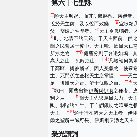
第六十七聖詠
二
願天主興起、而其仇敵將散、疾伊者
五
悅於天主前、及以悅而致樂、
宜歌頌
七
父、嫠婦之伸理者、
天主令孤獨者、
九
時、地震至諸天鎔、于天主靣前、併
爾之民曾居于彼中、天主歟、因爾大仁
十四
所掠之物、
爾曹分列于各邊如鴿、
十七
高大之山、
瓦散
之山、
凡峻嶺何為
于高區、擄彼擄者、因人受獻物、使叛
二二
主、死門係在全權天主之掌握、
天
二五
足、併爾犬之舌、澄于仇敵之血、
七
歌曰、爾曹出於
伊斯喇伊泐
之種者、
二九
利
之君、
爾天主先思賜爾以力、天
獸、制諸諸牡牛、于自詡銀錠之眾民之
三四
天主、
頌于行在諸天之天上者、伊
爾之聖所中誠可畏、
伊斯喇伊泐
之天主
榮光讚詞