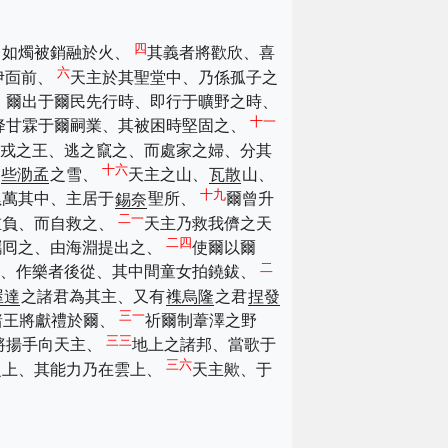
四
、如燭被銷融於火、
其義者將歡欣、喜
六
伊靣前、
天主於其聖堂中、乃係孤子之
、爾出于爾民先行時、即行于曠野之時、
十一
降甘霖于爾嗣業、其被困時堅固之、
戎之王、逃之竄之、而處家之婦、分其
十六
些泐孟
之雪、
天主之山、
瓦散
山、
十九
累萬其中、主居于
錫奈
聖所、
爾曾升
二一
重負、而自救之、
天主乃救我儕之天
二四
攜囘之、由海淵提出之、
使爾以爾
二
行、作樂者後從、其中間童女拍鐃鈸、
屋達
之諸君為其主、又有
襍烏隆
之君
捏發
三一
諸王將獻禮於爾、
祈爾制葦澤之野
三三
將揚手向天主、
地上之諸邦、當歌于
三六
之上、其能力乃在雲上、
天主歟、于