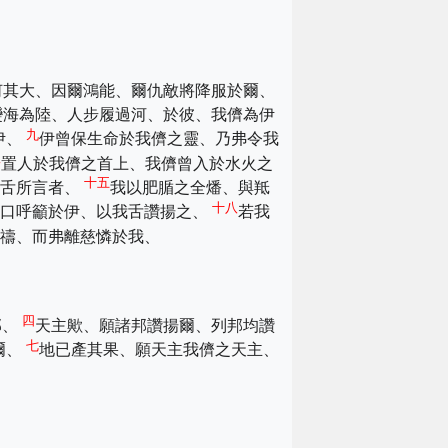
何其大、因爾鴻能、爾仇敵將降服於爾、
變海為陸、人步履過河、於彼、我儕為伊
九
伊、
伊曾保生命於我儕之靈、乃弗令我
二
置人於我儕之首上、我儕曾入於水火之
十五
我舌所言者、
我以肥腯之全燔、與羝
十八
親口呼籲於伊、以我舌讚揚之、
若我
禱、而弗離慈憐於我、
四
邦、
天主歟、願諸邦讚揚爾、列邦均讚
七
爾、
地已產其果、願天主我儕之天主、