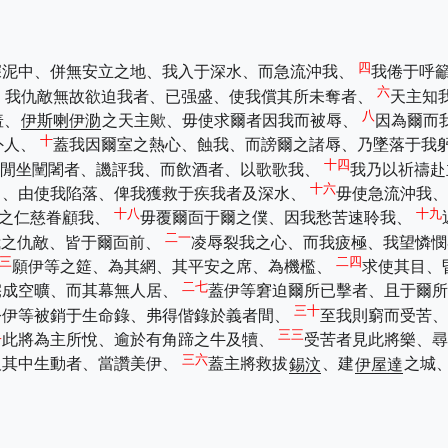
四
深泥中、併無安立之地、我入于深水、而急流沖我、
我倦于呼
六
、我仇敵無故欲迫我者、已强盛、使我償其所未奪者、
天主知
八
羞、
伊斯喇伊泐
之天主歟、毋使求爾者因我而被辱、
因為爾而
十
外人、
蓋我因爾室之熱心、蝕我、而謗爾之諸辱、乃墜落于我
十四
閒坐闉闍者、譏評我、而飲酒者、以歌歌我、
我乃以祈禱赴
十六
中、由使我陷落、俾我獲救于疾我者及深水、
毋使急流沖我、
十八
十九
大之仁慈眷顧我、
毋覆爾靣于爾之僕、因我愁苦速聆我、
二一
我之仇敵、皆于爾靣前、
凌辱裂我之心、而我疲極、我望憐憫
三
二四
願伊等之筵、為其網、其平安之席、為機檻、
求使其目、
二七
宅成空曠、而其幕無人居、
蓋伊等窘迫爾所已擊者、且于爾
三十
令伊等被銷于生命錄、弗得偕錄於義者間、
至我則窮而受苦
二
三三
此將為主所悅、逾於有角蹄之牛及犢、
受苦者見此將樂、
三六
及其中生動者、當讚美伊、
蓋主將救拔
錫汶
、建
伊屋達
之城