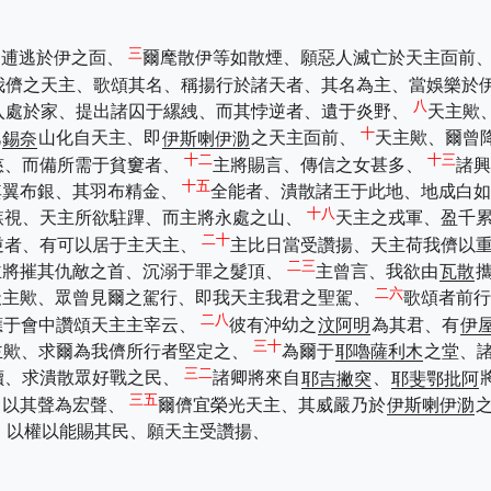
三
、逋逃於伊之靣、
爾麾散伊等如散煙、願惡人滅亡於天主靣前
我儕之天主、歌頌其名、稱揚行於諸天者、其名為主、當娛樂於
八
入處於家、提出諸囚于縲絏、而其悖逆者、遺于炎野、
天主歟
十
此
錫奈
山化自天主、即
伊斯喇伊泐
之天主靣前、
天主歟、爾曾
十二
十三
慈、而備所需于貧窶者、
主將賜言、傳信之女甚多、
諸興
十五
其翼布銀、其羽布精金、
全能者、潰散諸王于此地、地成白如
十八
嫉視、天主所欲駐蹕、而主將永處之山、
天主之戎軍、盈千
二十
逆者、有可以居于主天主、
主比日當受讚揚、天主荷我儕以
二三
主將摧其仇敵之首、沉溺于罪之髮頂、
主曾言、我欲由
瓦散
二六
天主歟、眾曾見爾之駕行、即我天主我君之聖駕、
歌頌者前
二八
應于會中讚頌天主主宰云、
彼有沖幼之
汶阿明
為其君、有
伊
三十
主歟、求爾為我儕所行者堅定之、
為爾于
耶嚕薩利木
之堂、
三二
犢、求潰散眾好戰之民、
諸卿將來自
耶吉撇突
、
耶斐鄂批阿
三五
即以其聲為宏聲、
爾儕宜榮光天主、其威嚴乃於
伊斯喇伊泐
、以權以能賜其民、願天主受讚揚、