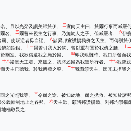
三
榮名、且以光榮及讚美歸於伊、
宜向天主曰、於爾行事而威嚴
五
六
頌爾名、
爾曹來視主之行事、乃施於人之子、係威嚴者、
伊
八
諸國、使叛逆者毋自詡、
諸異邦宜讚揚我儕之天主、而傳讚於
十一
十
我儕如鍜銀、
爾曾引我入於網、曾以重荷置於我儕之腰、
十四
入於爾室、我欲償還我之願於爾、
即我艱難時、我口所發而
十六
十七
、
諸畏天主者、來聽之、我將述爾為我靈所行者、
我曾
九
二十
而天主已聽我、聆我所禱之聲、
我讚頌天主、因其未拒我之
三
爾靣之光照我等、
令爾之途、被知於地、爾之拯救、被知於諸
六
以公義轄制地上之各邦、
天主歟、願諸邦讚揚爾、列邦均讚揚
而地極敬畏之、