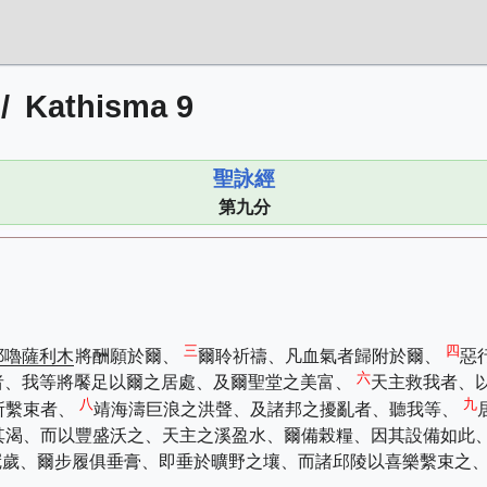
/
Kathisma 9
聖詠經
第九分
三
四
耶嚕薩利木
將酬願於爾、
爾聆祈禱、凡血氣者歸附於爾、
惡
六
者、我等將饜足以爾之居處、及爾聖堂之美富、
天主救我者、
八
九
所繫束者、
靖海濤巨浪之洪聲、及諸邦之擾亂者、聽我等、
其渴、而以豐盛沃之、天主之溪盈水、爾備榖糧、因其設備如此
冠歲、爾步履俱垂膏、即垂於曠野之壤、而諸邱陵以喜樂繫束之