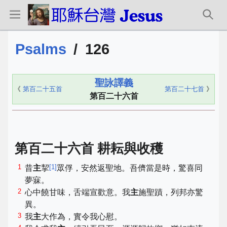
Psalms
/
126
聖詠譯義
《
第百二十五首
第百二十七首
》
第百二十六首
第百二十六首 耕耘與收穫
1
[
1
]
昔
主
挈
眾俘，安然返聖地。吾儕當是時，驚喜同
夢寐。
2
心中饒甘味，舌端宣歡意。我
主
施聖蹟，列邦亦驚
異。
3
我
主
大作為，實令我心慰。