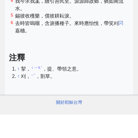
4
我今求我
主
，續引吾民至。源源歸故鄉，猶如南流
水。
5
錫彼收穫樂，償彼耕耘淚。
6
[
2
]
去時皆嗚咽，含淚播種子。來時應怡悅，帶笑刈
嘉穗。
注釋
ㄑㄧㄝˋ
↑
挈，
，提、帶領之意。
ㄧˋ
↑
刈，
，割草。
關於耶穌台灣