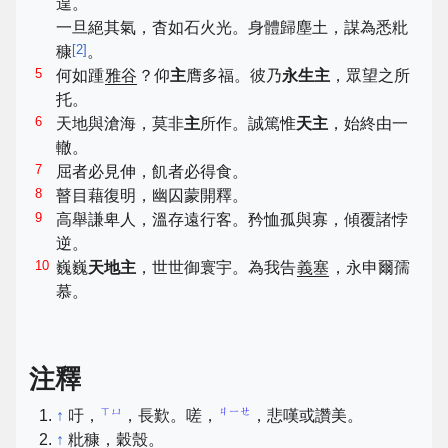
遑。
一旦絕其氣，杳如石火光。身體歸塵土，謀為悉粃
[
2
]
穅
。
5
何如踵
雅谷
？仰
主
膺多福。彼乃
永生主
，眾望之所
托。
6
天地與滄海，莫非
主
所作。誠篤惟
天主
，始終由一
轍。
7
屈者必見伸，飢者必得食。
8
瞽目藉復明，幽囚蒙開釋。
9
高舉謙卑人，溫存遠行客。矜恤孤與寡，傾覆諸悖
逆。
10
巍巍
天地主
，世世御寰宇。為我告
義塞
，永申爾孺
慕。
注釋
ㄒㄩ
ㄐㄧㄝ
↑
吁，
，長歎。嗟，
，悲嘆或讚美。
↑
粃穅，穀殼。