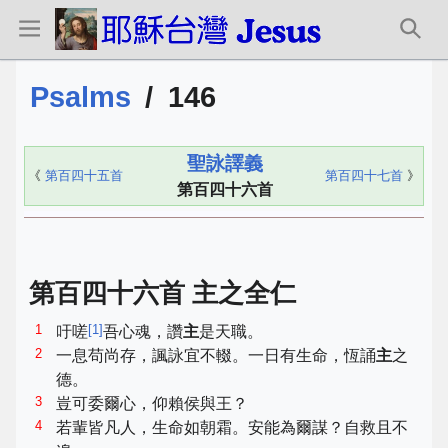
Psalms
/
146
聖詠譯義
《
第百四十五首
第百四十七首
》
第百四十六首
第百四十六首 主之全仁
1
[
1
]
吁嗟
吾心魂，讚
主
是天職。
2
一息苟尚存，諷詠宜不輟。一日有生命，恆誦
主
之
德。
3
豈可委爾心，仰賴侯與王？
4
若輩皆凡人，生命如朝霜。安能為爾謀？自救且不