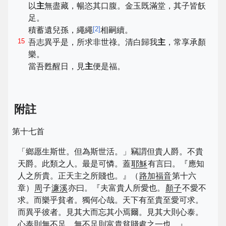
以
主
無盡藏，暢恣其口腹。金玉既滿堂，其子皆飫
足。
[
2
]
積蓄遺兒孫，繩繩
相嗣續。
15
吾志異乎是，所求非世祿。清白歸我
主
，常享承顏
樂。
當吾甦醒日，見
主
便是福。
附註
第十七首
「鄉愿生斯世。但為斯世活。」竊謂但貴人爵。不貴
天爵。此類之人。最是可憐。蓋
耶穌
有言曰。『應知
人之所貴。正天主之所賤也。』（
路加福音
第十六
章）
周
子
濂溪
亦曰。『夫富貴人所愛也。
顏子
不愛不
求。而樂乎貧者。獨何心哉。天下有至貴至愛可求。
而異乎彼者。見其大而忘其小焉爾。見其大則心泰。
心泰則無不足。無不足則富貴貧賤處之一也。』