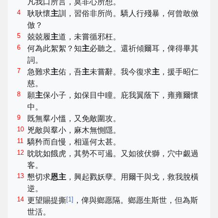
凡我口所言，莫非心所想。
4
耿耿懷
主
訓，習俗非所尚。驕人行殘暴，何曾敢傚
倣？
5
兢兢履
主
道，未嘗循邪枉。
6
何為此絮絮？知
主
必聽之。還祈傾爾耳，俾得畢其
詞。
7
急難求
主
佑，吾
主
未嘗辭。我今復求
主
，援手昭仁
慈。
8
願
主
保小子，如保目中瞳。庇我翼蔭下，雍雍爾懷
中。
9
既無羣小慍，又免敵圍攻。
10
兇敵與羣小，麻木無惻隱。
11
驕矜而自慢，相逼何太甚。
12
眈眈如餓虎，其勢不可遏。又如彼伏獅，穴中覷過
客。
13
懇切求
恩主
，興起戮妖孽。用爾干與戈，救我脫橫
逆。
14
[
1
]
更望賜提撕
，俾與鄉愿隔。鄉愿生斯世，但為斯
世活。