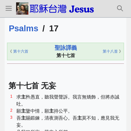
Psalms
/
17
聖詠譯義
《
第十六首
第十八首
》
第十七首
第十七首 无妄
1
求
主
矜愚直，聽我聲聲訴。我言無矯飾，但將赤誠
吐。
2
願
主
鑒中情，願
主
持公平。
3
吾
主
賜鍛鍊，清夜測吾心。吾
主
莫不知，應見我无
妄。