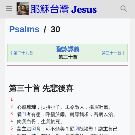
Psalms
/
30
聖詠譯義
《
第二十九首
第三十一首
》
第三十首
第三十首 先悲後喜
1
2
心感
雅瑋
，扶持小子。未令敵人，揚眉吐氣。
3
[
1
]
曩
者有患，呼籲於爾。爾應我求，吾病以治。
4
肉我白骨，生我於死。
5
[
2
]
[
3
]
蒙
主
煦
育，可不頌美？勗
哉諸聖！讚
主
莫已。