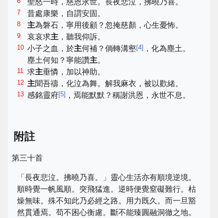
6
聖怒一時，慈恩永世。長夜悲泣，拂曉乃喜。
7
昔處康樂，自謂安固。
8
主
為磐石，寧用後顧？忽掩慈顏，心生憂怖。
9
哀哀求
主
，聽我仰訴。
10
[
4
]
小子之血，於
主
何補？倘轉溝壑
，化為塵土。
塵土何知？寧能讚
主
。
11
求
主
垂憐，加以神助。
12
主
聞吾禱，化泣為舞。解我麻衣，被以歡緒。
13
[
5
]
感銘靈府
，焉能默默？稱謝洪恩，永世不息。
附註
第三十首
「長夜悲泣。拂曉乃喜。」靈心生活亦有順境逆境。
順時覺一帆風順。突飛猛進。逆時便覺窒礙難行。枯
燥無味。殊不知此乃必經之路。用力既久。而一旦豁
然貫通焉。苟不困心衡慮。斷不能臻圓融洞徹之地。