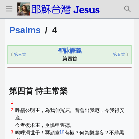
Psalms
/
4
聖詠譯義
《
第三首
第五首
》
第四首
第四首 恃主常樂
1
2
呼籲公明
主
，為我伸冤屈。昔曾出我厄，令我得安
逸。
今者復求
主
，垂憐申舊德。
3
[
1
]
嗚呼濁世子！冥頑盍
有極？何為樂虛妄？不辨黑