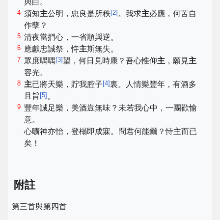
與白。
4
[
2
]
須知
主
公明，忠良是所秩
。我求
主
必應，何苦自
作孽？
5
清夜當捫心，一省順與逆。
6
應獻忠誠祭，恃
主
斯無失。
7
[
3
]
眾庶喁喁
望，何日見時康？吾心惟仰
主
，願見
主
容光。
8
[
4
]
主
已將天樂，貯我腔子
裏。人情樂豐年，有酒多
[
5
]
且旨
。
9
豐年誠足樂，美酒豈無味？未若我心中，一團歡愉
意。
心曠神亦怡，登榻即成寐。問君何能爾？恃主而已
矣！
附註
第三首與第四首