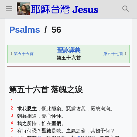
Psalms
/
56
聖詠譯義
《
第五十五首
第五十七首
》
第五十六首
第五十六首 落魄之淚
1
2
求我
恩主
，憫此阨窮。惡黨攻我，厥勢洶洶。
3
朝暮相逼，憂心忡忡。
4
我之所恃，惟在
聖躬
。
5
有恃何恐？
聖德
是歌。血氣之倫，其如予何？