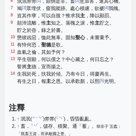
6
[
1
]
[
2
]
泯泯棼棼
，顛倒是非。畜
意加害，運其心機。
7
[
3
]
[
4
]
鳩
眾埋伏，窺我蹤跡。處心積慮，欲褫
我魄。
8
豈其作孽，可以自脫？惟求我
主
，降以顯罰。
9
顛沛流離，惟
主
知之。落魄之淚，惟
主
貯之。
貯之於壺，錄之於書。
10
懲彼凶惡，恤此無辜。固知
聖心
，未嘗棄予。
11
有恃何恐，
聖德
是歌。
12
血氣之倫，其如予何？
13
平生宿願，何以償之？中心藏之，何日忘之？
誓將
主
德，宣而揚之。
14
生我於死，扶我於傾。乃有今日，得慶再生。
[
5
]
有生之日，報
主
之恩。以承歡顏，以熙
光明。
注釋
ㄇㄧㄣˇ
ㄈㄣˊ
↑
泯泯(
)棼棼(
)，昏昏亂亂。
ㄒㄩˋ
↑
畜，
，儲存、積聚。通「蓄」。
韓非子˙五蠹：
「既畜王資，而承敵國之舋。」