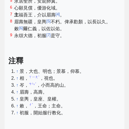
5
永居聖所，安庇卵翼。
6
心願見償，優游化域。
7
[
4
]
主
福吾王，介以眉壽
。
8
[
5
]
眉壽無疆，皇輿
不朽。俾承歡顏，以長以久。
[
6
]
敕
爾仁義，以佐以佑。
9
[
7
]
永頌大德，初服
是守。
注釋
↑
景，大也、明也；景慕，仰慕。
ㄒㄧㄤˋ
↑
相，
，視也。
ㄘㄣˊ
↑
岑，
，小而高的山。
↑
眉壽，高壽。
↑
皇輿，皇座、皇權。
ㄔˋ
↑
敕，
，王命；主命。
↑
初服，開始服行教化。