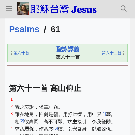
Psalms
/
61
聖詠譯義
《
第六十首
第六十二首
》
第六十一首
第六十一首 高山仰止
1
2
我之哀訴，求
主
垂顧。
3
[
1
]
雖在地角，惟爾是籲。用抒幽懷，用申景
慕。
[
2
]
相
彼高岡，高不可即。求
主
接引，令我登陟。
4
[
3
]
求我
恩保
，作我岑
樓。以安吾身，以避凶仇。