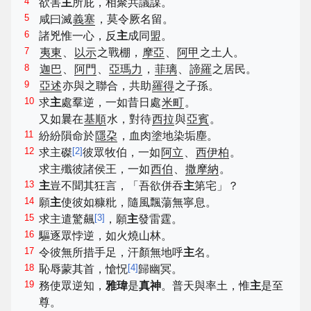
4
欲害
主
所庇，相聚共議謀。
5
咸曰滅
義塞
，莫令厥名留。
6
諸兇惟一心，反
主
成同盟。
7
夷東
、
以示
之戰棚，
摩亞
、
阿甲
之土人。
8
迦巴
、
阿門
、
亞瑪力
，
菲璃
、
諦羅
之居民。
9
亞述
亦與之聯合，共助
羅得
之子孫。
10
求
主
處羣逆，一如昔日處
米町
。
又如曩在
基順
水，對待
西拉
與
亞賓
。
11
紛紛隕命於
隱朶
，血肉塗地染垢塵。
12
[
2
]
求主磔
彼眾牧伯，一如
阿立
、
西伊柏
。
求主殲彼諸侯王，一如
西伯
、
撒摩納
。
13
主
豈不聞其狂言，「吾欲併吞
主
第宅」？
14
願
主
使彼如糠粃，隨風飄蕩無寧息。
15
[
3
]
求主遣驚飆
，願
主
發雷霆。
16
驅逐眾悖逆，如火燒山林。
17
令彼無所措手足，汗顏無地呼
主
名。
18
[
4
]
恥辱蒙其首，愴怳
歸幽冥。
19
務使眾逆知，
雅瑋
是
真神
。普天與率土，惟
主
是至
尊。