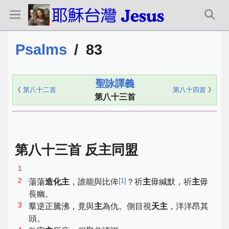
Psalms
/
83
聖詠譯義
《
第八十二首
第八十四首
》
第八十三首
第八十三首 反主同盟
1
2
[
1
]
蕩蕩
造化主
，誰能與比侔
？祈
主
毋緘默，祈
主
毋
長幽。
3
羣逆正騰沸，竟與
主
為仇。側目視
天主
，洋洋昂其
頭。