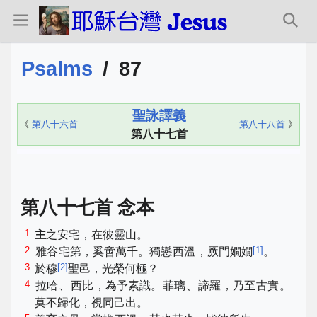
Psalms
/
87
聖詠譯義
《
第八十六首
第八十八首
》
第八十七首
第八十七首 念本
1
主
之安宅，在彼靈山。
2
[
1
]
雅谷
宅第，奚啻萬千。獨戀
西溫
，厥門嫺嫺
。
3
[
2
]
於穆
聖邑，光榮何極？
4
拉哈
、
西比
，為予素識。
菲璃
、
諦羅
，乃至
古實
。
莫不歸化，視同己出。