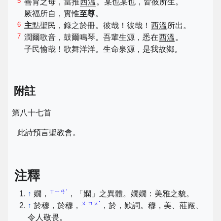
5
善育之母，當推
西溫
。某也某也，皆彼所生。
厥福所自，實惟
至尊
。
6
主
點聖民，錄之於冊。彼哉！彼哉！
西溫
所出。
7
潤爾歌音，鼓爾鳴琴。吾輩生源，悉在
西溫
。
子民愉哉！歌舞洋洋。生命泉源，是我故鄉。
附註
第八十七首
此詩預言聖教會。
注釋
ㄒㄧㄢˊ
↑
嫺，
，「嫻」之異體。嫺嫺：美雅之貌。
ㄨ ㄇㄨˋ
↑
於穆，於穆，
，於，歎詞。穆，美、莊嚴、
令人敬畏。