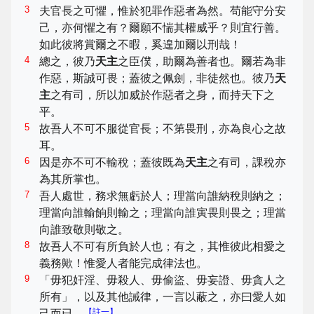
3
夫官長之可懼，惟於犯罪作惡者為然。苟能守分安
己，亦何懼之有？爾願不惴其權威乎？則宜行善。
如此彼將賞爾之不暇，奚遑加爾以刑哉！
4
總之，彼乃
天主
之臣僕，助爾為善者也。爾若為非
作惡，斯誠可畏；蓋彼之佩劍，非徒然也。彼乃
天
主
之有司，所以加威於作惡者之身，而持天下之
平。
5
故吾人不可不服從官長；不第畏刑，亦為良心之故
耳。
6
因是亦不可不輸稅；蓋彼既為
天主
之有司，課稅亦
為其所掌也。
7
吾人處世，務求無虧於人；理當向誰納稅則納之；
理當向誰輸餉則輸之；理當向誰寅畏則畏之；理當
向誰致敬則敬之。
8
故吾人不可有所負於人也；有之，其惟彼此相愛之
義務歟！惟愛人者能完成律法也。
9
「毋犯奸淫、毋殺人、毋偷盜、毋妄證、毋貪人之
所有」，以及其他誡律，一言以蔽之，亦曰愛人如
【註一】
己而已。