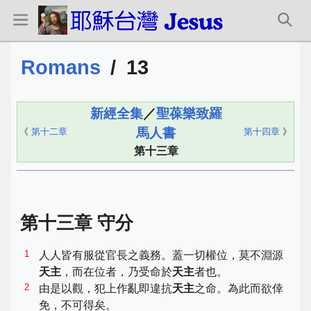
Romans
/
13
新經全集
／
聖葆樂致羅
馬人書
《
第十二章
第十四章
》
第十三章
第十三章 守分
1
人人皆有服從官長之義務。蓋一切權位，莫不淵源
天主
，而在位者，乃受命於
天主
者也。
2
由是以觀，犯上作亂即違抗
天主
之命。為此而欲倖
免，不可得矣。