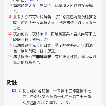
10
苟志於愛人矣，無惡也。此法律之所以成於愛德
也。
11
且吾人亦不可昧於時義，須知今茲已為醒於睡夢之
時。何則？吾人蒙救之日，已較初信之時，日近一
日矣。
12
[
1
]
夜如何其，夜將闌
！而曙將至矣！吾人尚可不去
曖昧之行，被光明之甲，
13
以期優遊於光天化日之下乎？醉生夢死、沉湎酒
色、嫉妒鬥狠，皆非所宜。
14
務須服膺吾
主
耶穌基督
，有如衣之被體。毋汲汲以
滿足情慾為事也。
附註
【註一】
見古經
出谷紀
第二十章第十三節至第十七
節。
申命紀
第五章第十七節至第二十一節、
及
肋未紀
第十九章第十八節。