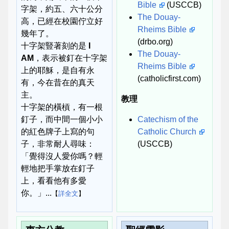
Bible
(USCCB)
字架，約五、六十公分
The Douay-
高，已經在校園佇立好
Rheims Bible
幾年了。
(drbo.org)
十字架豎著刻的是
I
The Douay-
AM
，表示被釘在十字架
Rheims Bible
上的耶穌，是自有永
(catholicfirst.com)
有，今在昔在的真天
主。
教理
十字架的橫槓，有一根
釘子，而中間一個小小
Catechism of the
的紅色牌子上寫的句
Catholic Church
子，非常耐人尋味：
(USCCB)
「覺得沒人愛你嗎？輕
輕地把手掌放在釘子
上，看看他有多愛
你。」...
【
詳全文
】