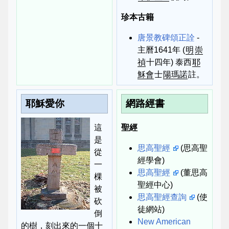
珍本古籍
唐景教碑頌正詮
-
主曆1641年 (
明
崇
禎
十四年) 泰西
耶
穌會
士
陽瑪諾
註。
耶穌愛你
網路經書
這
聖經
是
思高聖經
(思高聖
從
經學會)
一
思高聖經
(董思高
棵
聖經中心)
被
思高聖經查詢
(使
砍
徒網站)
倒
New American
的樹，刻出來的一個十