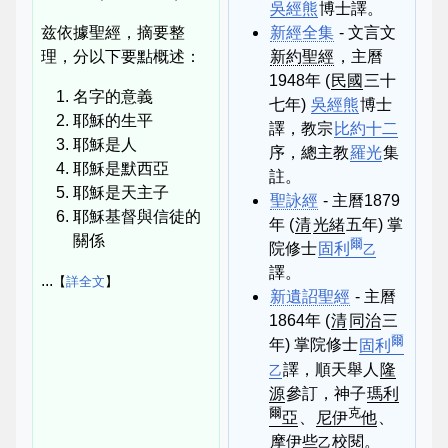
吳經熊
博士譯。
兹依據聖經，摘要整
新經全集
- 文言文
理，分以下要點概述：
新約聖經
，主曆
1948年 (
民國
三十
名字的意義
七年)
吳經熊
博士
耶穌的生平
譯，教宗
比約十二
耶穌是人
序，總主教
羅光
集
耶穌是默西亞
註。
耶穌是天主子
聖詠經
- 主曆1879
耶穌基督與信徒的
年 (
清
光緒
五年) 掌
關係
爾
院修士
固利
乙
譯。
...
【
詳全文
】
新遺詔聖經
- 主曆
1864年 (
清
同治
三
爾
年) 掌院修士
固利
譯，順天舉人
隆
乙
源
參訂，神子
瑪利
爾
克
亞
、
尼伊
他
、
摩伊些
校閱。
乙