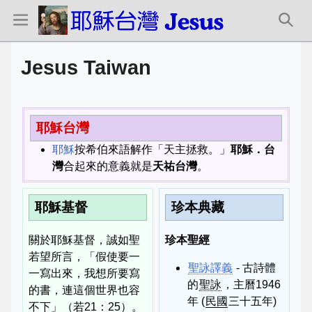
Jesus Taiwan
耶穌台灣
耶穌
按希伯來語解作「天主拯救。」
耶穌．台
灣
合起來的意義就是
天祐台灣
。
耶穌基督
珍本典藏
關於耶穌基督，誠如聖
珍本聖經
若望所言，「假使要一
聖詠譯義
- 古詩體
一寫出來，我想所要寫
的
聖詠
，主曆1946
的書，連這個世界也容
年 (
民國
三十五年)
不下」（若21：25）。