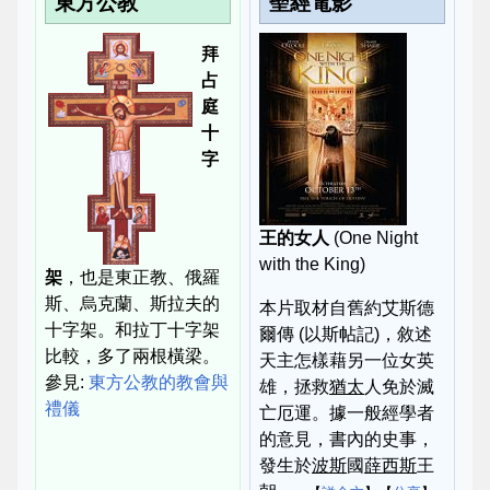
東方公教
聖經電影
拜
占
庭
十
字
王的女人
(One Night
with the King)
架
，也是東正教、俄羅
斯、烏克蘭、斯拉夫的
本片取材自舊約艾斯德
十字架。和拉丁十字架
爾傳 (以斯帖記)，敘述
比較，多了兩根橫梁。
天主怎樣藉另一位女英
參見:
東方公教的教會與
雄，拯救
猶太
人免於滅
禮儀
亡厄運。據一般經學者
的意見，書內的史事，
發生於
波斯
國
薛西斯
王