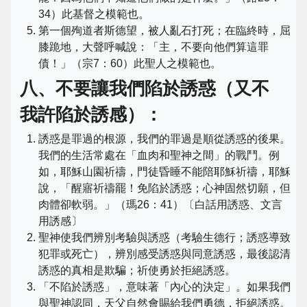
34）此基督之模範也。
第一個殉道者斯德望，被人亂石打死；在臨終時，屈
膝跪地，大聲呼喊說：「主，不要向他們算這罪
債！」（宗7：60）此聖人之模範也。
八、不要讓我們陷於誘惑（又不
我許陷於誘感）：
誘惑是罪過的根源，我們的罪過是順從誘惑的後果。
我們的生活常處在「血肉和聖神之間」的戰鬥。例
如，耶穌山園祈禱，門徒昏睡不能陪耶穌祈禱，耶穌
說，「醒寤祈禱罷！免陷於誘惑；心神固然切願，但
肉體卻軟弱。」（瑪26：41）〔白話用誘惑、文言
用誘感〕
聖神使我們辨別考驗與誘惑（考驗生德行；誘惑導致
犯罪或死亡），辨別感受誘惑與同意誘惑，最後認清
誘惑的真相是欺騙；祈使勇於拒絕誘惑。
「不陷於誘惑」，意味著「內心的決定」。如果我們
與聖神認同，天父自然會賜給我們勇德，拒絕誘惑。