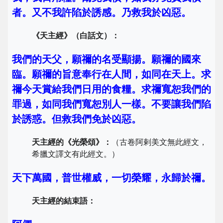
者。又不我許陷於誘感。乃救我於凶惡。
《天主經》（白話文）：
我們的天父，願禰的名受顯揚。願禰的國來
臨。願禰的旨意奉行在人間，如同在天上。求
禰今天賞給我們日用的食糧。求禰寬恕我們的
罪過，如同我們寬恕別人一樣。不要讓我們陷
於誘惑。但救我們免於凶惡。
天主經的《光榮頌》：
（古卷阿剌美文無此經文，
希臘文譯文有此經文。）
天下萬國，普世權威，一切榮耀，永歸於禰。
天主經的結束語：