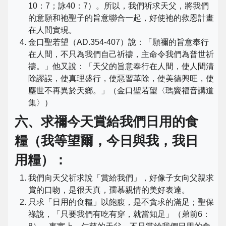
10：7；詠40：7）。所以，我們祈求天父，將我們
的意願和祂聖子的旨意聯合一起，好使祂的救恩計畫
在人間實現。
金口聖若望（AD.354-407）說：「願禰的旨意奉行
在人間，不只為我們自己祈禱，主命令我們為普世祈
禱。」他又說：「天父的旨意奉行在人間，使人間清
除謬誤，使真理盛行，使惡習革除，使美德興旺，使
塵世不再異於天鄉。」（金口聖若望〈瑪竇福音講道
集〉）
六、求禰今天賞給我們日用的食
糧（我等望爾，今日與我，我日
用糧）：
我們向天父祈求說「賞給我們」，好像子女向父親求
賞的口吻，是很天真，孺慕親情的美好表達。
只求「日用的食糧」以飽腹，是不貪求的滿足；聖保
祿說，「只要我們有吃有穿，就當知足」（弟前6：