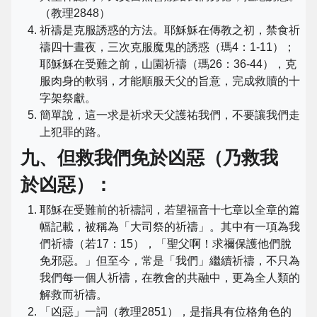
（教理2848）
祈禱是克服誘惑的方法。耶穌穌在傳教之初，禁食祈
禱四十晝夜，三次克服魔鬼的誘惑（瑪4：1-11）；
耶穌穌在受難之前，山園祈禱（瑪26：36-44），克
服肉身的軟弱，才能順服天父的旨意，完成救贖的十
字架祭獻。
簡單說，這一求是祈求天父護祐我們，不要讓我們走
上犯罪的路。
九、但救我們免於凶惡（乃救我
於凶惡）：
耶穌在受難前的祈禱詞，若望福音十七章以全章的篇
幅記載，被稱為「大司祭的祈禱」。其中有一項為我
們祈禱（若17：15），「聖父啊！求禰保護他們脫
免邪惡。」但至今，常是「我們」繼續祈禱，不只為
我們每一個人祈禱，在教會的共融中，更為全人類的
解救而祈禱。
「凶惡」一詞（教理2851），是指具有位格角色的