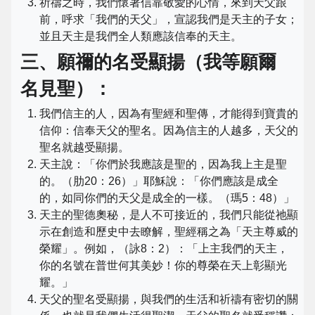
祈禱之時，我們懷著信靠敬愛的心情，來到天父跟
前，呼求「我們的天父」，宣認我們是天主的子女；
並且天主是我們全人類應該信奉的天主。
三、願禰的名受顯揚（我等願爾
名見聖）：
我們信主的人，因為有聖經和聖傳，才能得到寶貴的
信仰：信奉天父的聖名。因為信主的人越多，天父的
聖名就越受顯揚。
天主說：「你們於我應該是聖的，因為我上主是聖
的。（肋20：26）」耶穌說：「你們應該是成全
的，如同你們的天父是成全的一樣。（瑪5：48）」
天主的聖德奧秘，是人不可接近的，我們只能從祂顯
示在創造和歷史中去瞭解，聖經稱之為「天主尊威的
榮耀」。例如，（詠8：2）：「上主我們的天主，
你的名號在普世何其美妙！你的尊榮在天上彰顯光
耀。」
天父的聖名受顯揚，與我們的生活和祈禱有密切的關