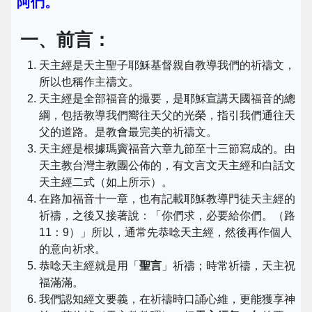
阿們。
一、前言：
天主經是天主聖子耶穌基督親自教導我們的祈禱文，
所以也稱作主禱文。
天主經是全部福音的撮要，是耶穌宣講天國福音的總
綱，包括教導我們嚮往天父的光榮，指引我們通往天
父的道路。是教會最完美的祈禱文。
天主經是根據瑪竇福音六章九節至十三節寫成的。由
天主教台灣主教團公佈的，有文言文天主經和白話文
天主經二式（如上所示）。
在路加福音十一章，也有記載耶穌教導門徒天主經的
祈禱，之後又接著說：「你們求，必要給你們。（路
11：9）」所以，通常先恭唸天主經，然後再作個人
的意向祈求。
恭唸天主經就是用「
聖言
」祈禱；時常祈禱，天主祝
福滿滿。
我們認知經文要義，在祈禱時口誦心維，更能獲享神