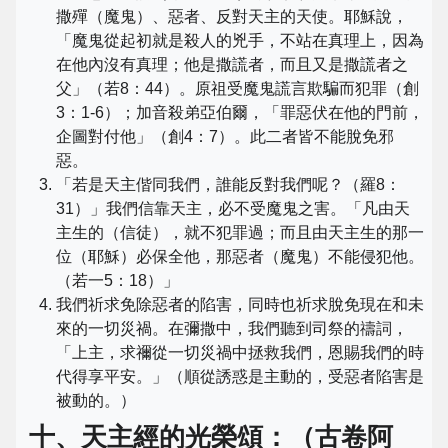
撒殫（魔鬼）、惡者、反對天主的天使。耶穌說，
「魔鬼從起初就是殺人的兇手，不站在真理上，因為
在他內沒有真理；他是撒謊者，而且又是撒謊者之
父」（若8：44）。原祖受魔鬼謊言欺騙而犯罪（創
3：1-6）；加音殺弟亞伯爾，「罪惡伏在他的門前，
企圖對付他」（創4：7）。此二者皆不能脫免邪
惡。
「若是天主偕同我們，誰能反對我們呢？（羅8：
31）」我們信靠天主，必不受魔鬼之害。「凡由天
主生的（信徒），就不犯罪過；而且由天主生的那一
位（耶穌）必保全他，那惡者（魔鬼）不能侵犯他。
（若一5：18）」
我們祈求免除惡者的陷害，同時也祈求脫免現在和未
來的一切災禍。在彌撒中，我們聽到司祭的禱詞，
「上主，求禰從一切災禍中拯救我們，恩賜我們的時
代得享平安。」（順從誘惑是主動的，受惡者陷害是
被動的。）
十、天主經的光榮頌：（古卷阿