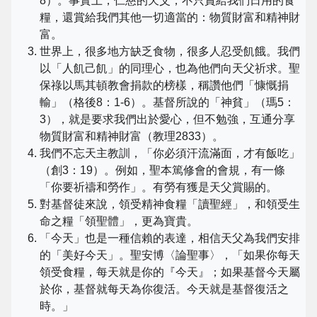
8）。事實上，仁慈的天父，不只賞給我們日用的食
糧，還賞給我們其他一切適當的：物質財富和精神財
富。
世界上，很多地方缺乏食物，很多人忍受飢餓。我們
以「人飢己飢」的同理心，也為他們向天父祈求。聖
保祿以馬其頓教會捐款的榜樣，稱讚他們「慷慨捐
輸」（格後8：1-6）。基督所說的「神貧」（瑪5：
3），就是要求我們出於愛心，但不勉強，互通分享
物質財富和精神財富（教理2833）。
我們不忘天主教訓，「你必須汗流滿面，才有飯吃」
（創3：19）。例如，聖本篤修會的會規，有一條
「你要祈禱和勞作」。有勞有獲是天父賞賜的。
對基督徒來說，領受精神食糧「讀聖經」，和領受生
命之糧「領聖體」，更為寶貴。
「今天」也是一種信賴的表達，相信天父為我們安排
的「美好今天」。聖安博〈論聖事〉，「如果你每天
領受食糧，每天就是你的『今天』；如果基督今天屬
於你，基督就每天為你復活。今天就是基督復活之
時。」