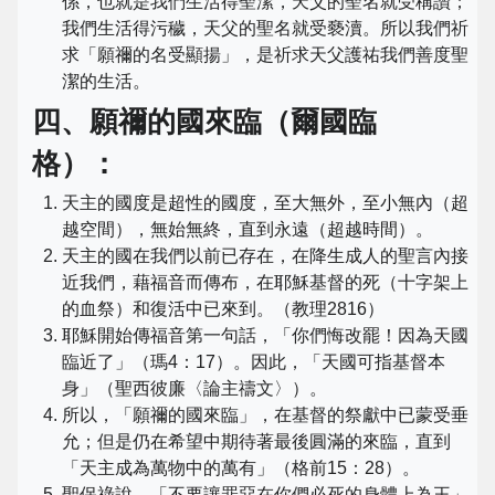
係，也就是我們生活得聖潔，天父的聖名就受稱讚；
我們生活得污穢，天父的聖名就受褻瀆。所以我們祈
求「願禰的名受顯揚」，是祈求天父護祐我們善度聖
潔的生活。
四、願禰的國來臨（爾國臨
格）：
天主的國度是超性的國度，至大無外，至小無內（超
越空間），無始無終，直到永遠（超越時間）。
天主的國在我們以前已存在，在降生成人的聖言內接
近我們，藉福音而傳布，在耶穌基督的死（十字架上
的血祭）和復活中已來到。（教理2816）
耶穌開始傳福音第一句話，「你們悔改罷！因為天國
臨近了」（瑪4：17）。因此，「天國可指基督本
身」（聖西彼廉〈論主禱文〉）。
所以，「願禰的國來臨」，在基督的祭獻中已蒙受垂
允；但是仍在希望中期待著最後圓滿的來臨，直到
「天主成為萬物中的萬有」（格前15：28）。
聖保祿說，「不要讓罪惡在你們必死的身體上為王」