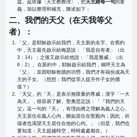
益。茲依據〈天主教教理〉，把
天主經每一句
的要
義，加以整理和補充，陳述如下：
二、我們的天父（在天我等父
者）：
「父」是耶穌啟示給我們，天主新的名字。在舊約
中，天主最先啟示給梅瑟說：「我是自有者」（出
3：14）；之後又啟示給他說：「我是雅威」（出
6：2）。在新約中，耶穌啟示給我們，稱呼天主為
「父」，並因耶穌救贖的功勞，我們才有福份成為天
主的子女。（想想：我們從罪人提升作子女的價
值？）
「天父」的「天」是表示無限量的尊威；漢字「一大
為天」，很容易了解。聖奧思定說：「『我們的天
父』這一句的『天』，有理由將之理解為義人之心。
天主居住在義人心內，猶如居住在聖殿內；因此，祈
禱者也渴望天主居住在他的心內。」（但是，我們也
要知道：天主超越時空，時時處處都在。）