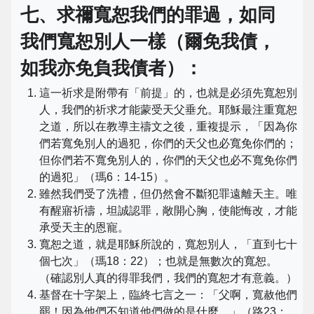
七、求禰寬恕我們的罪過，如同
我們寬恕別人一樣（爾免我債，
如我亦免負我債者）：
這一祈求是附帶有「前提」的，也就是必須先寬恕別
人，我們的祈求才能蒙受天父垂允。耶穌最注重寬恕
之道，所以在教導主禱文之後，重複提示，「因為你
們若寬免別人的過犯，你們的天父也必寬免你們的；
但你們若不寬免別人的，你們的天父也必不寬免你們
的過犯」（瑪6：14-15）。
雖然我們受了洗禮，但仍然會不斷犯罪遠離天主。唯
有醒寤祈禱，坦誠認罪，敞開心胸，使能悔改，才能
承受天主的恩寵。
寬恕之道，就是耶穌所說的，寬恕別人，「直到七十
個七次」（瑪18：22）；也就是無數次的寬恕。
（確認別人真的得罪我們，我們的寬恕才有意義。）
基督在十字架上，臨終七言之一：「父啊，寬赦他們
罷！因為他們不知道他們做的是什麼。」（路23：