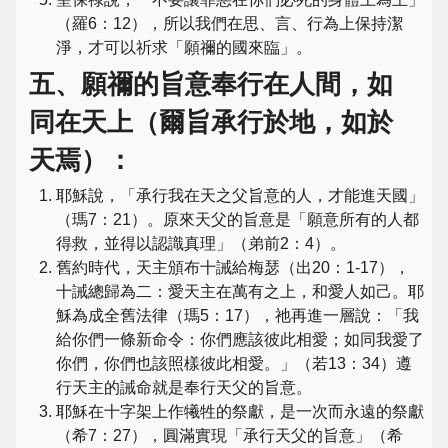
（羅6：12），所以我們在思、言、行為上保持潔
淨，才可以祈求「願禰的國來臨」。
五、願禰的旨意奉行在人間，如
同在天上（爾旨承行於地，如於
天焉）：
耶穌說，「承行我在天之父旨意的人，才能進天國」
（瑪7：21）。原來天父的旨意是「願意所有的人都
得救，並得以認識真理」（弟前2：4）。
舊約時代，天主頒布十誡給梅瑟（出20：1-17），
十誡總歸為二：愛天主在萬有之上，和愛人如己。耶
穌為成全舊法律（瑪5：17），祂再進一層說：「我
給你們一條新命令：你們應該彼此相愛；如同我愛了
你們，你們也該照樣彼此相愛。」（若13：34）遵
行天主的誡命就是奉行天父的旨意。
耶穌在十字架上作犧牲的祭獻，是一次而永遠的祭獻
（希7：27），圓滿實現「承行天父的旨意」（希