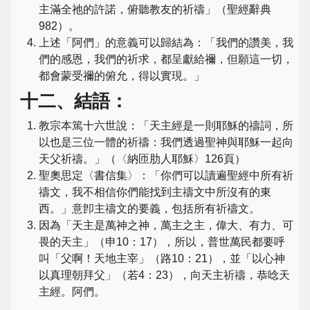
主滿全祂的許諾，俯聽教友的祈禱」（聖經辭典
982）。
上述「阿們」的意義可以歸結為：「我們的讚美，我
們的感恩，我們的祈求，都呈獻給禰，但願這一切，
都會蒙受禰的俯允，得以實現。」
十二、結語：
教宗本篤十六世說：「天主經是一則耶穌的禱詞，所
以也是三位一體的祈禱：我們透過聖神與耶穌一起向
天父祈禱。」（〈納匝肋人耶穌〉126頁）
聖奧思定〈書信集〉：「你們可以讀遍聖經中所有祈
禱文，我不相信你們能找到主禱文中所沒有的東
西。」意卽主禱文的要義，包括所有祈禱文。
因為「天主是萬神之神，萬主之主，偉大、有力、可
畏的天主」（申10：17），所以，普世萬民都要呼
叫「父啊！天地主宰」（路10：21），並「以心神
以真理朝拜父」（若4：23），向天主祈禱，恭唸天
主經。阿們。