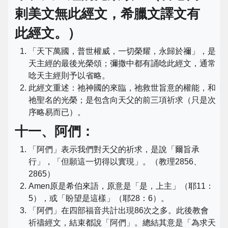
剌美文無此經文，希臘文譯文有
此經文。）
「天下萬國，普世權威，一切榮耀，永歸於禰」，是
天主經的最後光榮頌；彌撒中都有誦唸此經文，通常
唸天主經則予以省略。
此經文重述：祂神國的來臨，祂救世旨意的權能，和
祂聖名的光榮；是包含向天父的前三項祈求（只是次
序略易而已）。
十一、阿們：
「阿們」表示我們對天父的祈求，是說「爾旨承
行」，「但願這一切得以實現」。（教理2856、
2865）
Amen原是希伯來語，原意是「是，上主」（耶11：
5），或「盼望是這樣」（耶28：6）。
「阿們」在四部福音共計出現86次之多。此後教會
祈禱經文，結束都說「阿們」。總結其意是「為求天