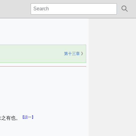
第十三章
》
【註一】
未之有也。