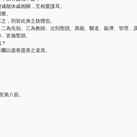
體咸能休戚相關，互相愛護耳。
同樂。
言之，則皆此身之肢體也。
、二為先知、三為教師、次則聖蹟、異能、醫道、賑濟、管理、
師、皆施聖蹟、
哉？
示爾以盡善盡美之道焉。
至第八節。