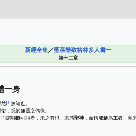
新經全集
／
聖葆樂致格林多人書一
第十二章
體一身
[
1
]
懵然
無知也。
習俗，惑於無靈之偶像。
，而謂
耶穌
可詛者，未之有也；未感
聖神
，而稱
耶穌
為
主
者，亦