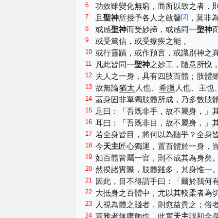
6
功效雖變化無窮，而所以致之者，
7
[
2
]
且
聖神
所授予各人之啟牖
，莫非
8
或感
聖神
而受妙諦，或感同一
聖神
9
或受篤信，或受療疾之能，
10
或行靈蹟，或作預言，或識別神之
11
凡此皆同一
聖神
之妙工，隨意所悅
12
夫人之一身，具有四肢百體；肢體
13
故無論
猶太
人也、
希臘
人也、主也
14
蓋身固非單獨肢體所成，乃多數肢
15
足曰：「吾既非手，故不屬身，」
16
耳曰：「吾既非目，故不屬身，」
17
若全身皆目，將何以為聽乎？全身
18
今
天主
匠心獨運，置百體於一身，
19
如百體皆屬一官，則不成其為身矣
20
然揆諸實際，肢體雖多，其身惟一
21
因此，目不得謂手曰：「爾於我何
22
大抵身之百體中，尤以其較柔者為
23
人視為體之賤者，則愈益貴之；俗
24
蓋雅者無庸飾也，此實
天主
調和全