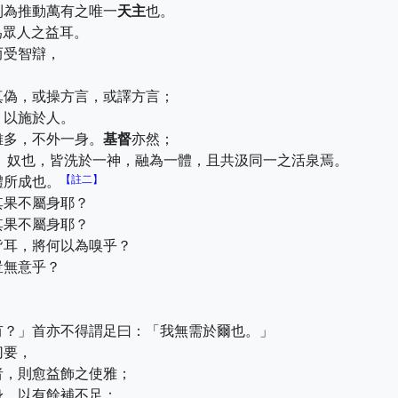
則為推動萬有之唯一
天主
也。
為眾人之益耳。
而受智辯，
真偽，或操方言，或譯方言；
，以施於人。
雖多，不外一身。
基督
亦然；
、奴也，皆洗於一神，融為一體，且共汲同一之活泉焉。
【註二】
體所成也。
其果不屬身耶？
其果不屬身耶？
皆耳，將何以為嗅乎？
豈無意乎？
。
。
有？」首亦不得謂足曰：「我無需於爾也。」
切要，
者，則愈益飾之使雅；
身，以有餘補不足；