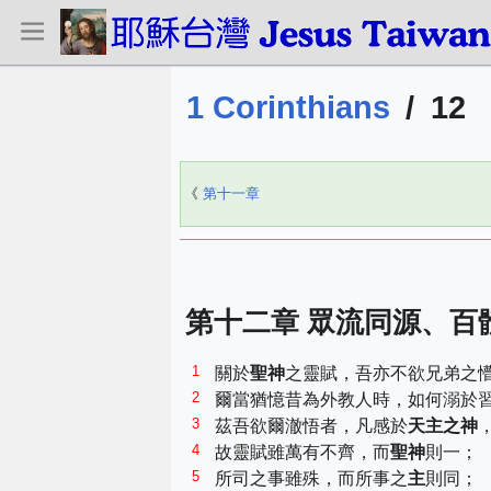
1 Corinthians
/
12
《
第十一章
第十二章 眾流同源、百
1
關於
聖神
之靈賦，吾亦不欲兄弟之
2
爾當猶憶昔為外教人時，如何溺於
3
茲吾欲爾澈悟者，凡感於
天主之神
4
故靈賦雖萬有不齊，而
聖神
則一；
5
所司之事雖殊，而所事之
主
則同；