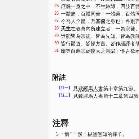
25
庶幾一身之中，不生嫌隙，四肢百
26
一體痛，百體同苦；一體榮，百體
27
今吾人全體，乃
基督
之身也；各別
28
天主
在教會內所建立者，一為宗徒
29
豈能皆為宗徒、皆為先知、皆為教
30
皆行醫道、皆操方言、皆作繙譯者
31
爾等自應志於較大之靈賦；惟吾欲
附註
【註一】
見
致羅馬人書
第十章第九節。
【註二】
見
致羅馬人書
第十二章第四節
注釋
ㄇㄥˊ
↑
懵
然：糊塗無知的樣子。