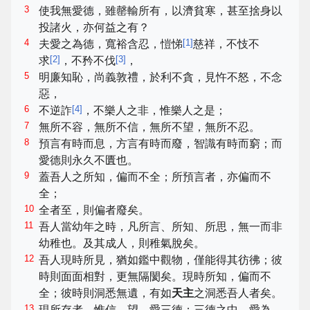
3
使我無愛德，雖罄輸所有，以濟貧寒，甚至捨身以
投諸火，亦何益之有？
4
[
1
]
夫愛之為德，寬裕含忍，愷悌
慈祥，不忮不
[
2
]
[
3
]
求
，不矜不伐
，
5
明廉知恥，尚義敦禮，於利不貪，見忤不怒，不念
惡，
6
[
4
]
不逆詐
，不樂人之非，惟樂人之是；
7
無所不容，無所不信，無所不望，無所不忍。
8
預言有時而息，方言有時而廢，智識有時而窮；而
愛德則永久不匱也。
9
蓋吾人之所知，偏而不全；所預言者，亦偏而不
全；
10
全者至，則偏者廢矣。
11
吾人當幼年之時，凡所言、所知、所思，無一而非
幼稚也。及其成人，則稚氣脫矣。
12
吾人現時所見，猶如鑑中觀物，僅能得其彷彿；彼
時則面面相對，更無隔閡矣。現時所知，偏而不
全；彼時則洞悉無遺，有如
天主
之洞悉吾人者矣。
13
現所存者，惟信、望、愛三德；三德之中，愛為