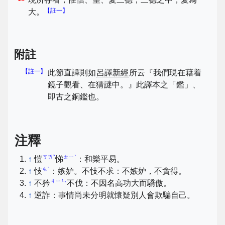
【註一】
大。
附註
【註一】
此節直譯則如
呂譯新經
所云『我們現在藉着
鏡子觀看、在猜謎中。』此譯本之「鑑」、
即古之銅鑑也。
注釋
ㄎㄞˇ
ㄊㄧˋ
↑
愷
悌
：和樂平易。
ㄓˋ
↑
忮
：嫉妒。不忮不求：不嫉妒，不貪得。
ㄐㄧㄣ
↑
不矜
不伐：不因名高功大而驕傲。
↑
逆詐：事情尚未分明就懷疑別人會欺騙自己。