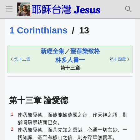
1 Corinthians
/
13
新經全集
／
聖葆樂致格
林多人書一
《
第十二章
第十四章
》
第十三章
第十三章 論愛德
1
使我無愛德，而徒能操萬國之音，作天神之語，則
猶鳴鑼擊鈸而已矣。
2
使我無愛德，而具先知之靈賦，心通一切玄妙、一
切知識，甚至有移山之信，則亦浮華無實耳。