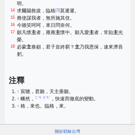
明。
14
[
3
]
求爾賜救拔，臨格
莫遲遲。
15
務使謀我者，無所施其伎。
16
今雖笑呵呵，來日問奈何。
17
願凡懷
主
者，雍雍
主
懷中。願凡愛
主
者，常貽
主
光
榮。
18
必蒙
主
眷顧，君子豈終窮？
主
乃我恩保，速來濟吾
躬。
注釋
↑
宸聰，君聽，天主垂聽。
ㄈㄢ ㄖㄢˊ
↑
幡然，
，快速而徹底的變動。
↑
格，來也。臨格，來。
關於耶穌台灣