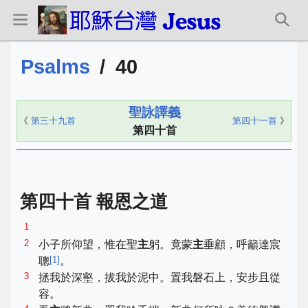
Psalms
/
40
聖詠譯義
《
第三十九首
第四十一首
》
第四十首
第四十首 報恩之道
1
2
小子所仰望，惟在聖
主
躬。竟蒙
主
垂顧，呼籲達宸
[
1
]
聰
。
3
拯我於深壑，拔我於泥中。置我磐石上，安步且從
容。