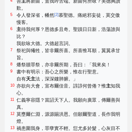
4
吾
主
將新曲，置我吟舌端。新曲何所咏？美德興讚
歎。
5
[
2
]
令人發深省，幡然
慕聖德。痛絕邪妄徒，莫交傲
慢客。
6
主
待我何厚？恩德多且奇。聖蹟日日新，浩蕩誰與
比？
我欲咏大德。大德超言詞。
7
祭祀與犧牲，皆非爾所喜。所喜惟耳順，翼翼承甘
旨。
8
燔祭贖罪祭，亦非爾所期，吾曰：「我來矣！
9
書中有明示：吾心之所樂，惟在行聖意。
自有
天主
法，深深鏤肺腑。」
10
亦欲向大會，宣布爾佳音。諄諄何曾倦？惟
主
知我
心。
11
仁義寧容隱？當詔天下人。我願向廣眾，傳爾善與
真。
12
莫壅爾仁淵，源源賜洪恩。但願爾聖道，長作我明
燈。
13
禍患圍我身，罪孽實不輕。愆尤多於髮，心灰目不