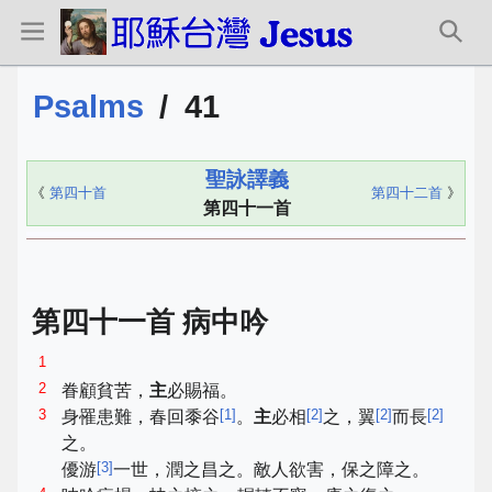
Psalms
/
41
聖詠譯義
《
第四十首
第四十二首
》
第四十一首
第四十一首 病中吟
1
2
眷顧貧苦，
主
必賜福。
3
[
1
]
[
2
]
[
2
]
[
2
]
身罹患難，春回黍谷
。
主
必相
之，翼
而長
之。
[
3
]
優游
一世，潤之昌之。敵人欲害，保之障之。