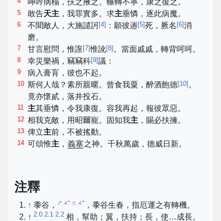
4
呻吟病榻，扶之掖之。輾轉不寧，康之復之。
5
敢告
天主
，我罪實多。求
主
垂憐，逐此病魔。
6
[
4
]
[
5
]
[
6
]
不聞敵人，大施譴訶
：願彼遄
死，厥名
消
磨。
7
[
7
]
[
8
]
甘言慰問，惟誑
惟訛
。當面戚戚，轉背呵呵。
8
[
9
]
幸災樂禍，竊竊科
議：
9
病入膏肓，彼也不起。
10
[
10
]
斯何人哉？素所親暱。曾食我粟，醉酒飽德
。
竟亦懷貳，落井投石。
11
主
其垂憐，令我康復。容我再起，報彼眾惡。
12
相我克敵，用昭爾寵。固知我
主
，賜必扶擁。
13
俾立
主
前，不被搖動。
14
可頌惟
主
，
義塞
之神。千秋萬歲，德威日新。
注釋
ㄕㄨˇ ㄍㄨˇ
↑
黍谷，
，黍谷生春，指厄運之有轉機。
2.0
2.1
2.2
↑
相，幫助；翼，扶持；長，使…成長。