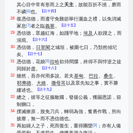
其心目中常有形而上之
天主
，故能百折不撓，磨而
[
6
]
【註十四】
不磷
也。
28
復憑信德，而遵守免難節舉行灑血之禮，以免消滅
[
7
]
【註十五】
冢息
者之臨
義塞
。
29
憑信德，眾越紅海，如踐平地；
埃及
人欲踵之，而
【註十六】
溺焉。
30
憑信德，
日里閣
之城垣，被圍七日，乃頹然傾圮
【註十七】
矣。
31
[
8
]
憑信德，花娘
拉哈
欵待間牒，終得不與悖逆之徒
【註十八】
同歸於盡。
32
雖然，吾亦何用多說。若夫
基甸
、
巴拉
、
桑生
、
耶弗德
、
大維
、
撒母耳
以及眾先知之事，實不勝
【註十九】
縷述也。
33
總之，彼等之征服敵國，發揚公義，獲賜恩諾，箝
制獅口，
34
撲滅燎原，脫免刀兵，轉弱為強，奮勇作戰，所向
披靡，無一而不憑信德也。
35
[
9
]
再如婦人之子，死而復生，重得團欒
；亦有人備
受苦刑，不求苟生，俾獲美滿之復活；