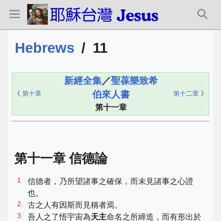
Hebrews
/
11
新經全集
／
聖葆樂致希
伯來人書
《
第十章
第十二章
》
第十一章
第十一章 信德論
1
信德者，乃所望諸事之確保，而未見諸事之心證
也。
2
古之人有因斯而見稱者焉。
3
吾人之了悟宇宙為
天主
命名之所締造，而有形出於