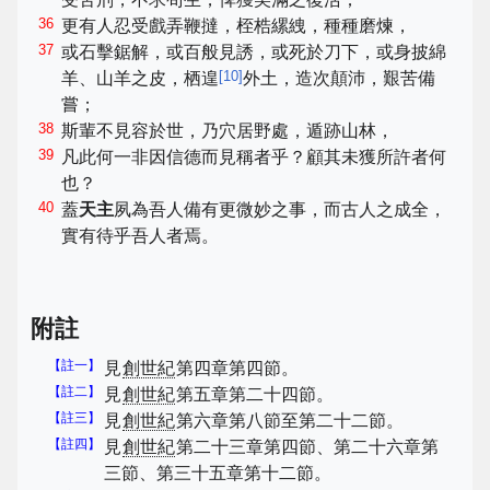
36
更有人忍受戲弄鞭撻，桎梏縲絏，種種磨煉，
37
或石擊鋸解，或百般見誘，或死於刀下，或身披綿
[
10
]
羊、山羊之皮，栖遑
外土，造次顛沛，艱苦備
嘗；
38
斯輩不見容於世，乃穴居野處，遁跡山林，
39
凡此何一非因信德而見稱者乎？顧其未獲所許者何
也？
40
蓋
天主
夙為吾人備有更微妙之事，而古人之成全，
實有待乎吾人者焉。
附註
【註一】
見
創世紀
第四章第四節。
【註二】
見
創世紀
第五章第二十四節。
【註三】
見
創世紀
第六章第八節至第二十二節。
【註四】
見
創世紀
第二十三章第四節、第二十六章第
三節、第三十五章第十二節。