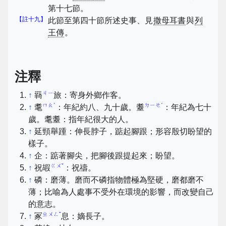
第十七節。
【註十九】
此節至第四十節所述史事、見
撒母耳書
與
列
王傳
。
注釋
ㄐㄧ
↑
羇
旅：寄身外鄉作客。
ㄇㄠˋ
ㄉㄧㄝˊ
↑
耄
：年紀約八、九十歲。耋
：年紀為七十
歲。耄耋：指年紀很大的人。
↑
延頸舉踵：伸長脖子，踮起腳跟；形容殷切盼望的
樣子。
↑
企：踮著腳尖，把腳後跟提起來；盼望。
ㄍㄨˇ
↑
祝嘏
：祝禱。
↑
磷：磨薄。磨而不磷指物體極為堅硬，磨都磨不
薄；比喻為人處事不受外在環境的影響，而改變自己
的意志。
ㄓㄨㄥˇ
↑
冢
息：嫡長子。