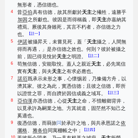
無形者，憑信德也。
4
昔
亞伯
具有信德，故其所獻於
天主
之犧牲，遠勝乎
加因
之所獻也。彼因是而得稱義，即
天主
亦嘉納其
禮焉。厥後其身雖死，其言不朽者，亦信德之力
【註一】
也。
5
伊諾
被攝昇天，未嘗見死，蓋「
天主
攝之，人間無
得而再遇，」是亦信德之效也。何則？彼於被攝之
【註二】
前，固已得見悅於
天主
之明證。
6
苟無信德，安能取悅。蓋人之親近
天主
，必先篤信
實有
天主
，與夫
天主
之有求必應也。
7
諾厄
既承示未形之事，心懷惕若，乃豫備方舟，以
濟其家。彼之為此，實憑信德；且彼之信德，即所
【註三】
以證世之罪，而自躋於因信成義之域耳。
8
亞伯漢
亦憑信德，心從
天主
之命，不惜離鄉背井，
以覓承許為嗣業之地。方其就道，固茫然不知己之
奚適也。
9
[
1
]
復憑信德，而羇旅
於承許之地，與共承恩諾之
依
【註四】
灑格
、
雅各伯
同寓棚帳之中；
10
蓋彼所企望者，乃一具有根基之城府，
天主
所營，