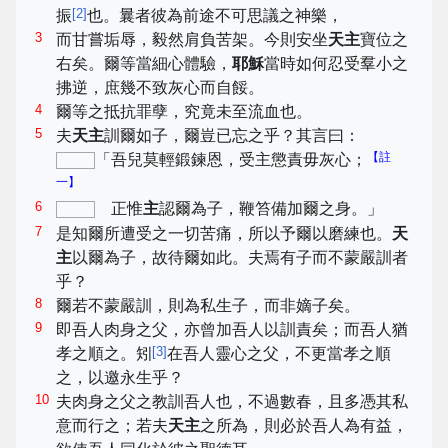
[
2
]
振
也。曩者彼為前途不可思議之神樂，
3
而甘嘗垢辱，毅然肩負苦架。今則安坐
天主
寶位之
右矣。爾等當細心體驗，
耶穌
當時如何忍受羣小之
拂逆，庶幾不致灰心而自餒。
4
爾等之抵抗罪孽，究竟未至流血也。
5
夫
天主
訓爾如子，爾豈已忘之乎？其言曰：
【註
「吾兒莫輕鍛鍊恩，受主懲責毋灰心；
一】
6
正惟
主
認爾為子，鞭笞備加爾之身。」
7
是知爾所遭受之一切苦痛，所以予爾以磨練也。
天
主
以爾為子，故待爾如此。夫焉有子而不蒙嚴訓者
乎？
8
爾若不蒙嚴訓，則為私生子，而非嫡子矣。
9
即吾人肉身之父，亦曾加吾人以訓責矣；而吾人猶
[
3
]
孝之順之。矧
在吾人靈心之父，不更當孝之順
之，以邀永生乎？
10
夫肉身之父之教訓吾人也，不過數春，且多憑其私
意而行之；若夫
天主
之所為，則必於吾人為有益，