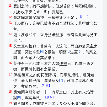
欲使吾人同化於彼之聖德耳。
11
受訓之時，雖不感愉快，但感苦痛；然既經訓練，
則必收平安之果，即仁義是已。
12
【註二】
是故爾當奮發精神，一振垂疲之手足，
13
正步而行，庶幾已跛者不致全然脫節，且得健步如
常。
14
處世務求和平，立身務求聖潔；未有捨此而得見
主
者也。
15
又宜互相檢點，莫使有一人退化，而自絕於
天主
之
[
4
]
[
5
]
[
6
]
聖寵；莫使辛螫
之根苗，萌蘖
滋蔓
，為厲之
階，而令眾人受其沾染；
16
莫使有一淫邪或不道之人如
伊梢
者，以貪一飯之
微，而拋擲其固有之嗣業。
17
伊梢
後來之如何切望降福，而卒見拒絕，爾所知
[
7
]
也。蓋大錯已鑄，噬臍莫及
；雖痛哭流涕而求
【註三】
之，亦徒然矣。
18
應知爾今所陟者，非一有形之山，其上有火焰靉
[
8
]
【註四】
靆
，幽冥暴風。
19
爾所聞者，亦非號角之聲，及令人不堪卒聞之音。