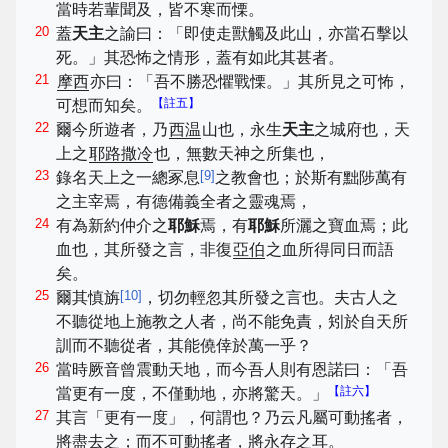
當時若輩聞及，皆不寒而慄。
20
蓋
天主
之諭曰：「即使走獸觸及此山，亦當石擊以
死。」其恐怖之情形，蓋有如此其甚者。
21
摩西
亦曰：「吾不勝恐懼戰慄。」其所見之可怖，
【註五】
可想而知矣。
22
爾今所遊者，乃
西温
山也，永生
天主
之城府也，天
上之
耶路撒冷
也，無數天神之所集也，
23
[
9
]
錄名天上之一總冢息
之教會也；於斯有黜陟萬有
之主宰焉，有德備義全者之靈魂焉，
24
有為新約仲介之
耶穌
焉，有
耶穌
所灑之寶血焉；此
血也，其所發之言，非復
亞伯
之血所得同日而語
矣。
25
[
10
]
爾其慎旃
，切勿輕忽其所發之言也。夫古人之
不聽從地上施教之人者，尚不能免責，矧於自天所
訓而不聽從者，其能僥倖於萬一乎？
26
當時厥音曾震動天地，而今吾人則有恩諾曰：「吾
【註六】
當更有一度，不僅動地，亦將驚天。」
27
其言「更有一度」，何謂也？乃云凡屬可動搖者，
將盡去之；而不可動搖者，將永存之耳。