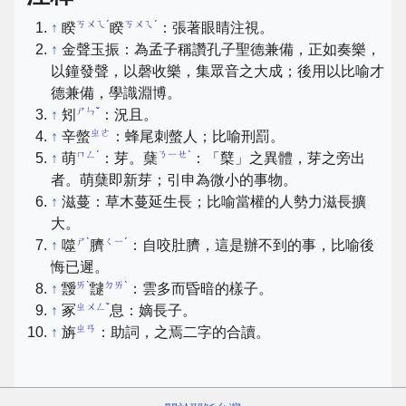
ㄎㄨㄟˊ
ㄎㄨㄟˊ
↑
睽
睽
：張著眼睛注視。
↑
金聲玉振：為孟子稱讚孔子聖德兼備，正如奏樂，
以鐘發聲，以磬收樂，集眾音之大成；後用以比喻才
德兼備，學識淵博。
ㄕㄣˇ
↑
矧
：況且。
ㄓㄜ
↑
辛螫
：蜂尾刺螫人；比喻刑罰。
ㄇㄥˊ
ㄋㄧㄝˋ
↑
萌
：芽。蘖
：「櫱」之異體，芽之旁出
者。萌蘖即新芽；引申為微小的事物。
↑
滋蔓：草木蔓延生長；比喻當權的人勢力滋長擴
大。
ㄕˋ
ㄑㄧˊ
↑
噬
臍
：自咬肚臍，這是辦不到的事，比喻後
悔已遲。
ㄞˋ
ㄉㄞˋ
↑
靉
靆
：雲多而昏暗的樣子。
ㄓㄨㄥˇ
↑
冢
息：嫡長子。
ㄓㄢ
↑
旃
：助詞，之焉二字的合讀。