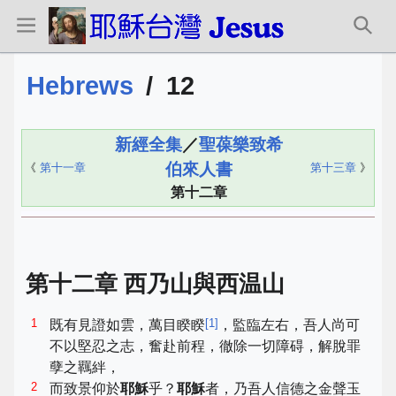
Hebrews
/
12
新經全集
／
聖葆樂致希
伯來人書
《
第十一章
第十三章
》
第十二章
第十二章 西乃山與西温山
1
[
1
]
既有見證如雲，萬目睽睽
，監臨左右，吾人尚可
不以堅忍之志，奮赴前程，徹除一切障碍，解脫罪
孽之羈絆，
2
而致景仰於
耶穌
乎？
耶穌
者，乃吾人信德之金聲玉