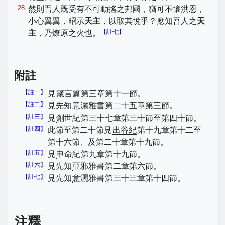
28
然則吾人既受有不可動搖之邦國，猶可不懷洪恩，
小心翼翼，昭示
天主
，以取其悅乎？應知吾人之
天
【註七】
主
，乃燎原之火也。
附註
【註一】
見
箴言篇
第三章第十一節。
【註二】
見先知
意灑雅書
第二十五章第三節。
【註三】
見
創世紀
第三十七章第三十節至第四十節。
【註四】
此節至第二十節見
出谷紀
第十九章第十二至
第十六節、及第二十章第十九節。
【註五】
見
申命紀
第九章第十九節。
【註六】
見先知
亞邪雅書
第二章第六節。
【註七】
見先知
意灑雅書
第三十三章第十四節。
注釋